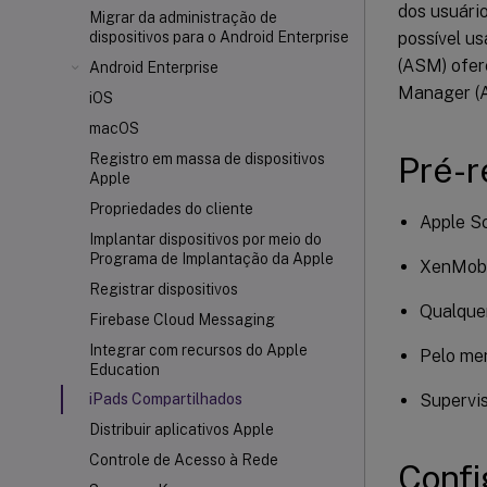
dos usuári
Migrar da administração de
possível u
dispositivos para o Android Enterprise
(ASM) ofer
Android Enterprise
Manager (
iOS
macOS
Pré-r
Registro em massa de dispositivos
Apple
Propriedades do cliente
Apple S
Implantar dispositivos por meio do
Programa de Implantação da Apple
XenMobi
Registrar dispositivos
Qualquer
Firebase Cloud Messaging
Integrar com recursos do Apple
Pelo me
Education
Supervi
iPads Compartilhados
Distribuir aplicativos Apple
Controle de Acesso à Rede
Confi