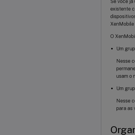
Se você já
existente 
dispositiv
XenMobile 
O XenMobil
Um grup
Nesse ce
permanec
usam o 
Um grupo
Nesse ce
para as 
Organ