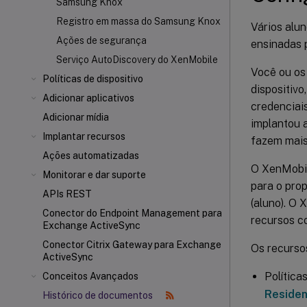
Samsung Knox
Registro em massa do Samsung Knox
Vários alu
Ações de segurança
ensinadas p
Serviço AutoDiscovery do XenMobile
Você ou os 
Políticas de dispositivo
dispositivo
Adicionar aplicativos
credenciai
Adicionar mídia
implantou 
Implantar recursos
fazem mais
Ações automatizadas
O XenMobil
Monitorar e dar suporte
para o prop
APIs REST
(aluno). O
Conector do Endpoint Management para
recursos c
Exchange ActiveSync
Conector Citrix Gateway
para Exchange
Os recurso
ActiveSync
Política
Conceitos Avançados
Reside
Histórico de documentos