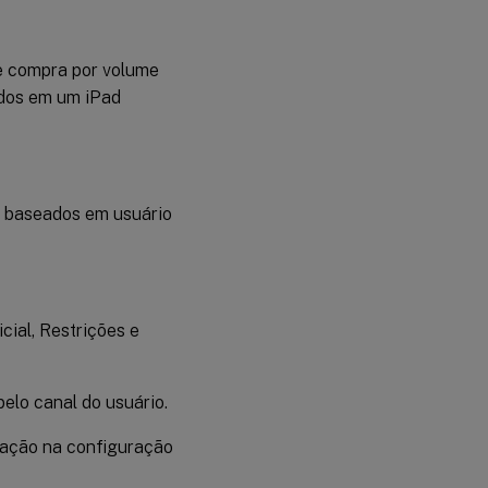
Ações de
segurança para
iPads
de compra por volume
Compartilhados
ados em um iPad
Obter
informações
sobre iPads
Compartilhados
e baseados em usuário
icial, Restrições e
elo canal do usuário.
ntação na configuração