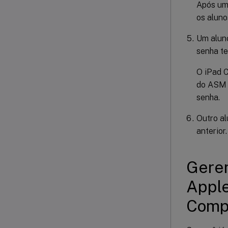
Após uma
os aluno
Um aluno
senha t
O iPad C
do ASM o
senha.
Outro al
anterior.
Geren
Apple
Comp