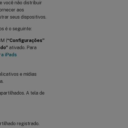
e você não distribuir
fornecer aos
rar seus dispositivos.
os é o seguinte:
BM (
“Configurações”
ado”
ativado. Para
a iPads
licativos e mídias
a.
artilhados. A tela de
ilhado registrado.