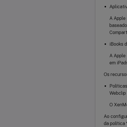
Aplicati
A Apple 
baseados
Comparti
iBooks 
A Apple 
em iPad
Os recurso
Política
Webclip
O XenMob
Ao configur
da política