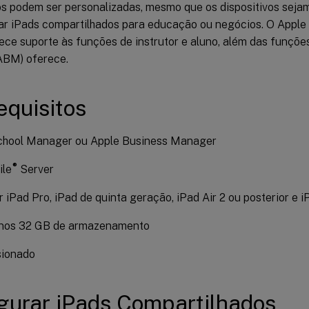
os podem ser personalizadas, mesmo que os dispositivos seja
sar iPads compartilhados para educação ou negócios. O Appl
ece suporte às funções de instrutor e aluno, além das funçõe
ABM) oferece.
equisitos
chool Manager ou Apple Business Manager
®
le
Server
 iPad Pro, iPad de quinta geração, iPad Air 2 ou posterior e i
nos 32 GB de armazenamento
sionado
gurar iPads Compartilhados