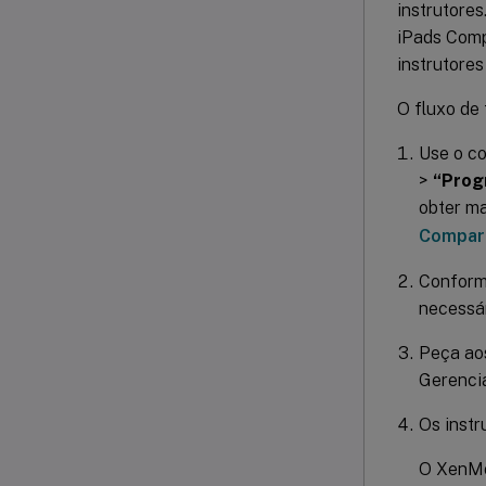
instrutores
iPads Compa
instrutores
O fluxo de 
Use o c
>
“Prog
obter ma
Compart
Conforme
necessár
Peça aos
Gerenci
Os instr
O XenMob