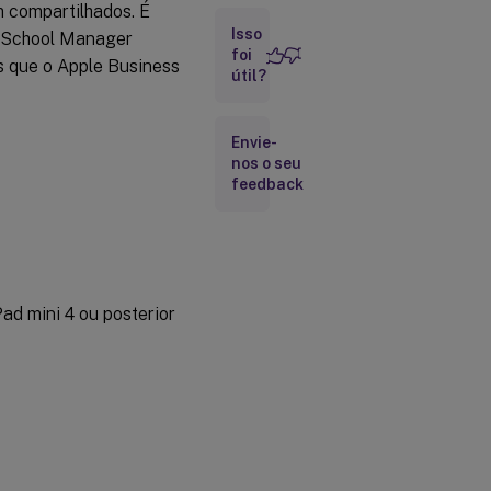
m compartilhados. É
de
Isso
trabalho
e School Manager
geral
foi
s que o Apple Business
útil?
Gerenciar
contas do
Envie-
Apple School
nos o seu
Manager ou
feedback
Apple Business
Manager para
iPads
Compartilhados
Organizar
Pad mini 4 ou posterior
iPads
Compartilhados
em grupos de
dispositivos
Adicionar
contas
ASM ou
ABM para