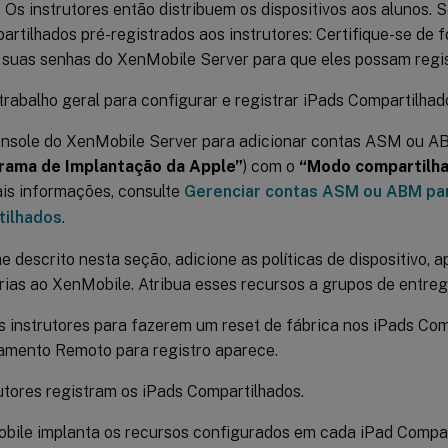
. Os instrutores então distribuem os dispositivos aos alunos. S
rtilhados pré-registrados aos instrutores: Certifique-se de 
 suas senhas do XenMobile Server para que eles possam regist
trabalho geral para configurar e registrar iPads Compartilhad
onsole do XenMobile Server para adicionar contas ASM ou A
rama de Implantação da Apple”
) com o
“Modo compartilh
is informações, consulte
Gerenciar contas ASM ou ABM par
ilhados
.
 descrito nesta seção, adicione as políticas de dispositivo, ap
ias ao XenMobile. Atribua esses recursos a grupos de entreg
 instrutores para fazerem um reset de fábrica nos iPads Comp
amento Remoto para registro aparece.
utores registram os iPads Compartilhados.
ile implanta os recursos configurados em cada iPad Compart