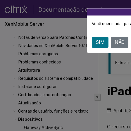
Documentação de produtos
XenMobile
Server
Você quer mudar para
Este conteúdo
Notas de versão para Patches Contínuos
XenMob
SIM
NÃO
Novidades no XenMobile Server 10.16
Problemas corrigidos
Problemas conhecidos
Este art
Arquitetura
Requisitos do sistema e compatibilidade
Instalar e configurar
iPa
Certificados e autenticação
<
Atualização
April 16,
Contas de usuário, funções e registro
Dispositivos
O recurso d
Gateway ActiveSync