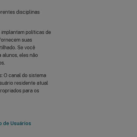
cada grupo
de
dispositivos
rentes disciplinas
Aplicativos
 implantam políticas de
para iPads
Compartilhados
s fornecem suas
tilhado. Se você
Mídia para
 alunos, eles não
iPads
os.
Compartilhados
: O canal do sistema
Regras de
usuário residente atual
implantação
ropriados para os
para iPads
Compartilhados
Grupos de
entrega para
 de Usuários
iPads
Compartilhados