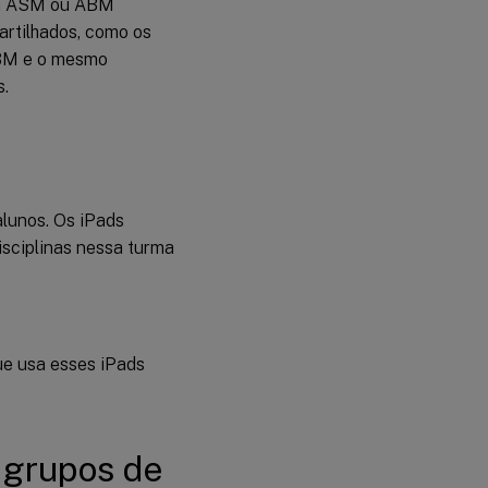
nta ASM ou ABM
artilhados, como os
ABM e o mesmo
s.
alunos. Os iPads
isciplinas nessa turma
ue usa esses iPads
 grupos de