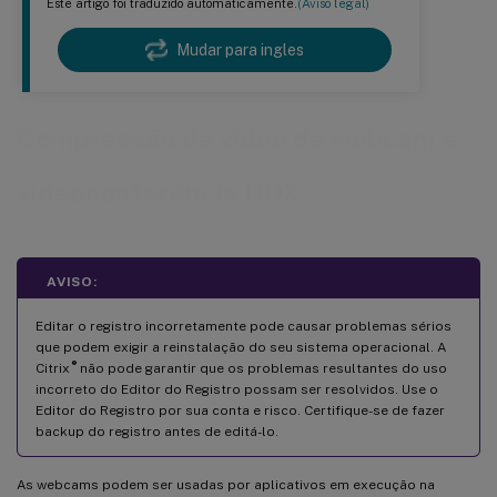
Este artigo foi traduzido automaticamente.
(Aviso legal)
Mudar para ingles
Compressão de vídeo de webcam e
™
videoconferência HDX
AVISO:
Editar o registro incorretamente pode causar problemas sérios
que podem exigir a reinstalação do seu sistema operacional. A
®
Citrix
não pode garantir que os problemas resultantes do uso
incorreto do Editor do Registro possam ser resolvidos. Use o
Editor do Registro por sua conta e risco. Certifique-se de fazer
backup do registro antes de editá-lo.
As webcams podem ser usadas por aplicativos em execução na