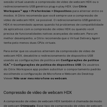
sessão virtual usando a compressão de vídeo de webcam HDX ou o
redirecionamento USB genérico plug-n-play HDX. Use
Citrix
™
Workspace
app > Preferências > Dispositivos
para alternar entre os
modos. A Citrix recomenda que você sempre use a compressão de
vídeo de webcam HDX, se possível. O redirecionamento USB genérico
HDX é recomendado apenas quando há problemas de compatibilidade
de aplicativos com a compressão de vídeo HDX ou quando você
precisa de funcionalidades nativas avançadas da webcam. Para um
melhor desempenho, a Citrix recomenda que o Virtual Delivery Agent
tenha pelo menos duas CPUs virtuais.
Para evitar que os usuários alternem da compressão de vídeo de
webcam HDX, desabilite o redirecionamento de dispositivo USB
usando as configurações de política em
Configurações de política
®
ICA
> Configurações de política de dispositivos USB
. Os usuários
do Citrix Workspace app podem substituir o comportamento padrão
escolhendo a configuração de Microfone e Webcam do Desktop
Viewer
Não usar meu microfone ou webcam
.
Compressão de vídeo de webcam HDX
A compressão de vídeo de webcam HDX também é chamada de modo
de webcam
Otimizado
. Esse tipo de compressão de vídeo de webcam