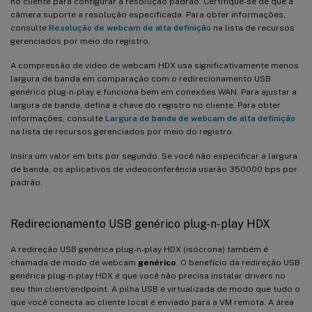
no cliente para configurar a resolução padrão. Certifique-se de que a
câmera suporte a resolução especificada. Para obter informações,
consulte
Resolução de webcam de alta definição
na lista de recursos
gerenciados por meio do registro.
A compressão de vídeo de webcam HDX usa significativamente menos
largura de banda em comparação com o redirecionamento USB
genérico plug-n-play e funciona bem em conexões WAN. Para ajustar a
largura de banda, defina a chave do registro no cliente. Para obter
informações, consulte
Largura de banda de webcam de alta definição
na lista de recursos gerenciados por meio do registro.
Insira um valor em bits por segundo. Se você não especificar a largura
de banda, os aplicativos de videoconferência usarão 350000 bps por
padrão.
Redirecionamento USB genérico plug-n-play HDX
A redireção USB genérica plug-n-play HDX (isócrona) também é
chamada de modo de webcam
genérico
. O benefício da redireção USB
genérica plug-n-play HDX é que você não precisa instalar drivers no
seu thin client/endpoint. A pilha USB é virtualizada de modo que tudo o
que você conecta ao cliente local é enviado para a VM remota. A área