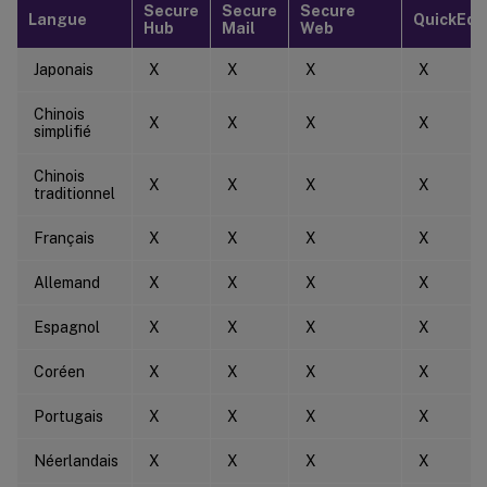
Secure
Secure
Secure
Langue
QuickEdi
Hub
Mail
Web
Japonais
X
X
X
X
Chinois
X
X
X
X
simplifié
Chinois
X
X
X
X
traditionnel
Français
X
X
X
X
Allemand
X
X
X
X
Espagnol
X
X
X
X
Coréen
X
X
X
X
Portugais
X
X
X
X
Néerlandais
X
X
X
X