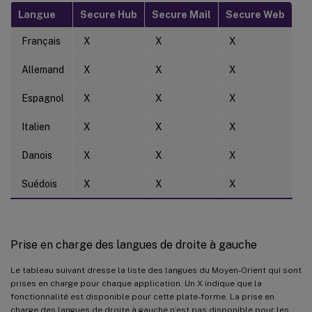
Langue
Secure Hub
Secure Mail
Secure Web
Français
X
X
X
Allemand
X
X
X
Espagnol
X
X
X
Italien
X
X
X
Danois
X
X
X
Suédois
X
X
X
Prise en charge des langues de droite à gauche
Le tableau suivant dresse la liste des langues du Moyen-Orient qui sont
prises en charge pour chaque application. Un X indique que la
fonctionnalité est disponible pour cette plate-forme. La prise en
charge des langues de droite à gauche n’est pas disponible pour les