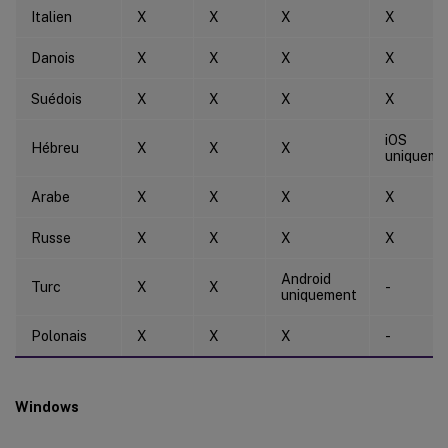
Italien
X
X
X
X
Danois
X
X
X
X
Suédois
X
X
X
X
iOS
Hébreu
X
X
X
uniqueme
Arabe
X
X
X
X
Russe
X
X
X
X
Android
Turc
X
X
-
uniquement
Polonais
X
X
X
-
Windows