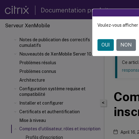
Documentation produit
Serveur XenMobile
Voulez-vous afficher 
Ce contenu a 
Notes de publication des correctifs
Versio
OUI
NON
cumulatifs
Nouveautés de XenMobile Server 10.16
Ce artic
Problèmes résolus
responsa
Problèmes connus
Architecture
Configuration système requise et
Comp
compatibilité
<
Installer et configurer
insc
Certificats et authentification
Mise à niveau
Comptes d'utilisateur, rôles et inscription
April 16,
Profils d'inscription