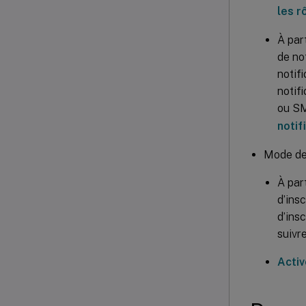
les r
À par
de no
notif
notif
ou SM
notif
Mode de 
À par
d’ins
d’ins
suivre
Activ