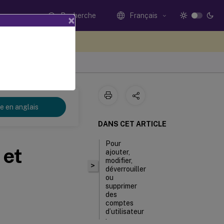
Recherche
Français
×
ez votre avis ici
re en anglais
DANS CET ARTICLE
Pour
 et
ajouter,
modifier,
>
déverrouiller
ou
supprimer
des
comptes
d’utilisateur
locaux