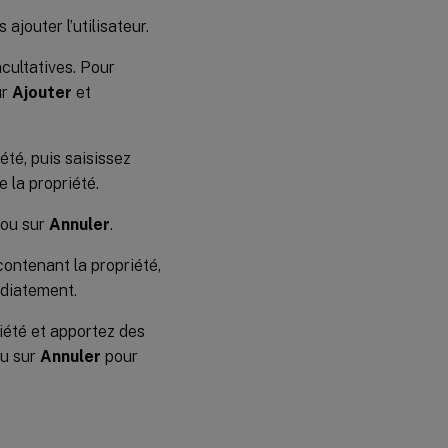
ajouter l’utilisateur.
acultatives. Pour
ur
Ajouter
et
été, puis saisissez
e la propriété.
r ou sur
Annuler
.
contenant la propriété,
édiatement.
riété et apportez des
ou sur
Annuler
pour