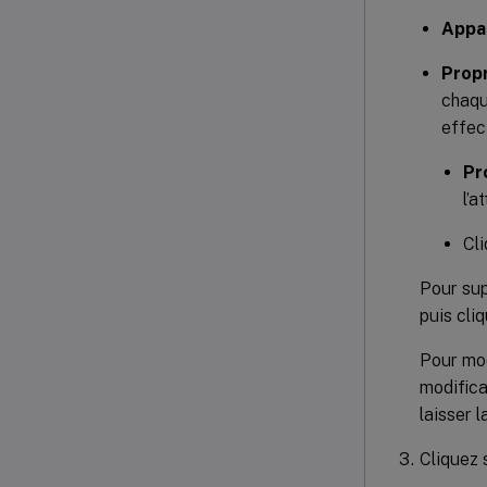
Appa
Propr
chaqu
effec
Pr
l’a
Cl
Pour sup
puis cli
Pour mod
modifica
laisser l
Cliquez 