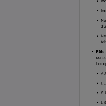
Inc
In
Ne 
d’u
Ne 
tel
Rôle 
consu
Les o
AD
DE
S
US