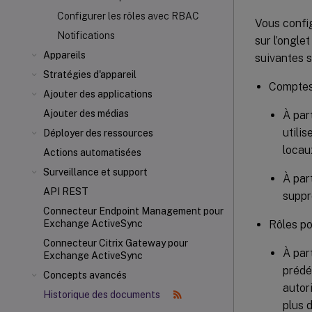
Configurer les rôles avec RBAC
Vous config
Notifications
sur l’ongle
Appareils
suivantes s
Stratégies d'appareil
Comptes 
Ajouter des applications
Ajouter des médias
À par
utili
Déployer des ressources
locau
Actions automatisées
Surveillance et support
À par
API REST
suppr
Connecteur Endpoint Management pour
Rôles po
Exchange ActiveSync
Connecteur Citrix Gateway
pour
À par
Exchange ActiveSync
prédé
Concepts avancés
autor
Historique des documents
plus 