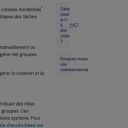
Pour
®
Cela
 la console XenMobile
ajouter un
vous
s étapes des tâches
compte
a-t-
d’utilisateur
il
local
été
utile
Importer
?
des
r manuellement ou
comptes
d’utilisateur
t gérer les groupes
Envoyez-nous
vos
Ajout ou
commentaires
gérer la création et la
suppression
de groupes
Créer et
gérer des
workflows
ttribuez des rôles
x groupes. Ces
ctions système. Pour
ôle d’accès basé sur