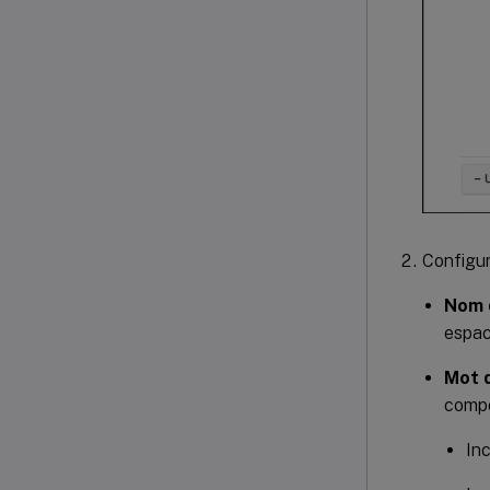
Configur
Nom d
espac
Mot d
compo
In