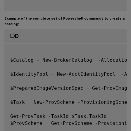
Example of the complete set of Powershell commands to create a
catalog:
$Catalog 
=
 New
-
BrokerCatalog  
-
Allocation
$IdentityPool 
=
 New
-
AcctIdentityPool  
-
Al
$PreparedImageVersionSpec 
=
 Get
-
ProvImage
$Task 
=
 New
-
ProvScheme 
-
ProvisioningSchem
Get
-
ProvTask 
-
TaskId $Task
.
TaskId

$ProvScheme 
=
 Get
-
ProvScheme 
-
Provisionin