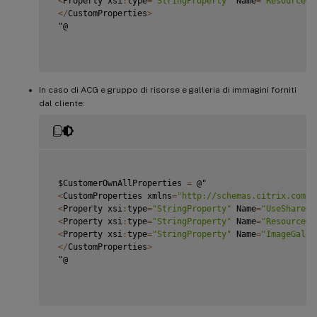
<
Property xsi
:
type
=
"StringProperty"
 Name
=
"ResourceGr
<
/
CustomProperties
>
 "@

In caso di ACG e gruppo di risorse e galleria di immagini forniti
dal cliente:
 $CustomerOwnAllProperties 
=
 @"

<
CustomProperties xmlns
=
"http://schemas.citrix.com/2
<
Property xsi
:
type
=
"StringProperty"
 Name
=
"UseSharedI
<
Property xsi
:
type
=
"StringProperty"
 Name
=
"ResourceGr
<
Property xsi
:
type
=
"StringProperty"
 Name
=
"ImageGalle
<
/
CustomProperties
>
 "@
