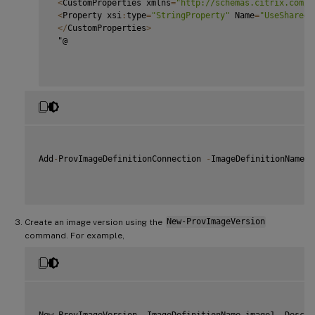
<
CustomProperties xmlns
=
"http://schemas.citrix.com/2
<
Property xsi
:
type
=
"StringProperty"
 Name
=
"UseSharedI
<
/
CustomProperties
>
 "@

Add
-
ProvImageDefinitionConnection 
-
ImageDefinitionName i
Create an image version using the
New-ProvImageVersion
command. For example,
New
-
ProvImageVersion 
-
ImageDefinitionName image1 
-
Descri