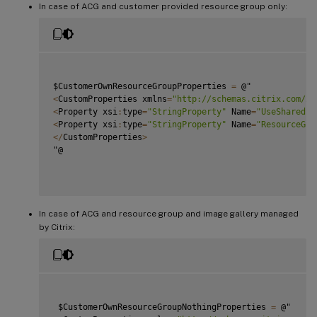
In case of ACG and customer provided resource group only:
$CustomerOwnResourceGroupProperties 
=
<
CustomProperties xmlns
=
"http://schemas.citrix.com/20
<
Property xsi
:
type
=
"StringProperty"
 Name
=
"UseSharedIm
<
Property xsi
:
type
=
"StringProperty"
 Name
=
"ResourceGro
<
/
CustomProperties
>
"@

In case of ACG and resource group and image gallery managed
by Citrix:
 $CustomerOwnResourceGroupNothingProperties 
=
 @"
