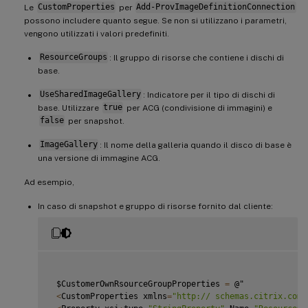
Le
CustomProperties
per
Add-ProvImageDefinitionConnection
possono includere quanto segue. Se non si utilizzano i parametri,
vengono utilizzati i valori predefiniti.
ResourceGroups
: Il gruppo di risorse che contiene i dischi di
base.
UseSharedImageGallery
: Indicatore per il tipo di dischi di
base. Utilizzare
true
per ACG (condivisione di immagini) e
false
per snapshot.
ImageGallery
: Il nome della galleria quando il disco di base è
una versione di immagine ACG.
Ad esempio,
In caso di snapshot e gruppo di risorse fornito dal cliente:
 $CustomerOwnRsourceGroupProperties 
=
 @"

<
CustomProperties xmlns
=
"http:// schemas.citrix.com/