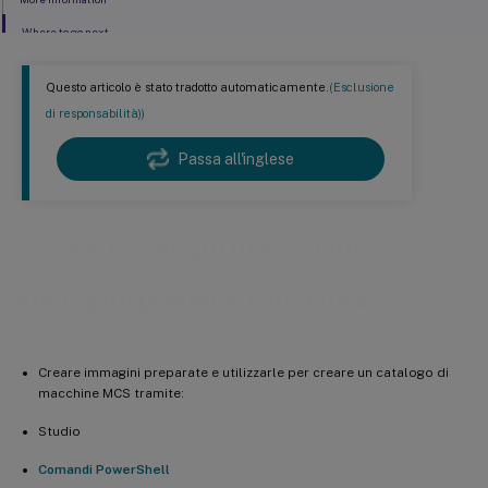
Where to go next
Questo articolo è stato tradotto automaticamente.
(Esclusione
di responsabilità))
Passa all'inglese
Creare cataloghi utilizzando
immagini preparate in Azure
Creare immagini preparate e utilizzarle per creare un catalogo di
macchine MCS tramite:
Studio
Comandi PowerShell