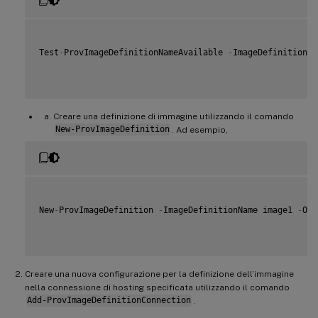
Test
-
ProvImageDefinitionNameAvailable 
-
ImageDefinitionNa
Creare una definizione di immagine utilizzando il comando
New-ProvImageDefinition
. Ad esempio,
New
-
ProvImageDefinition 
-
ImageDefinitionName image1 
-
OsT
Creare una nuova configurazione per la definizione dell’immagine
nella connessione di hosting specificata utilizzando il comando
Add-ProvImageDefinitionConnection
.