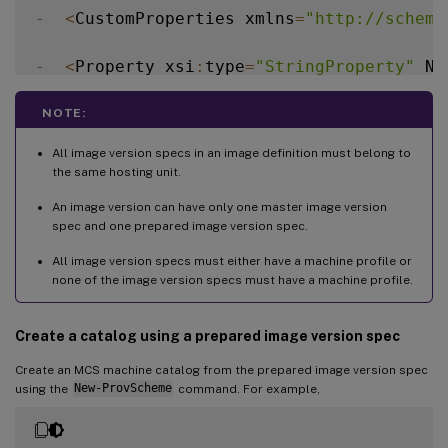
-
<
CustomProperties xmlns
=
"http://schema
-
<
Property xsi
:
type
=
"StringProperty"
 Na
-
<
Property xsi
:
type
=
"StringProperty"
 Na
NOTE:
All image version specs in an image definition must belong to
-
<
/
CustomProperties
>
the same hosting unit.
An image version can have only one master image version
'@ 

spec and one prepared image version spec.
New
-
ProvImageVersionSpec 
-
NetworkMapping 
All image version specs must either have a machine profile or
none of the image version specs must have a machine profile.
$TargetCustomProperties 
=
 @' 

Create a catalog using a prepared image version spec
<
CustomProperties xmlns
=
"http://schemas.c
Create an MCS machine catalog from the prepared image version spec
using the
New-ProvScheme
command. For example,
<
Property xsi
:
type
=
"StringProperty"
 Name
=