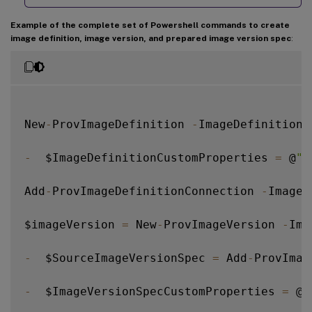
Example of the complete set of Powershell commands to create
image definition, image version, and prepared image version spec
:
New
-
ProvImageDefinition 
-
ImageDefinitionN
-
  $ImageDefinitionCustomProperties 
=
 @
" 
Add
-
ProvImageDefinitionConnection 
-
ImageD
$imageVersion 
=
 New
-
ProvImageVersion 
-
Ima
-
  $SourceImageVersionSpec 
=
 Add
-
ProvImag
-
  $ImageVersionSpecCustomProperties 
=
 @' 