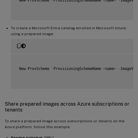
 New
-
ProvScheme 
-
ProvisioningSchemeName 
<
name
>
-
ImageVer
To create a Microsoft Entra catalog enrolled in Microsoft Intune
using a prepared image:
 New
-
ProvScheme 
-
ProvisioningSchemeName 
<
name
>
-
ImageVer
Share prepared images across Azure subscriptions or
tenants
To share a prepared image across subscriptions or tenants on the
Azure platform, follow this example:
Service principal
: SPN 1