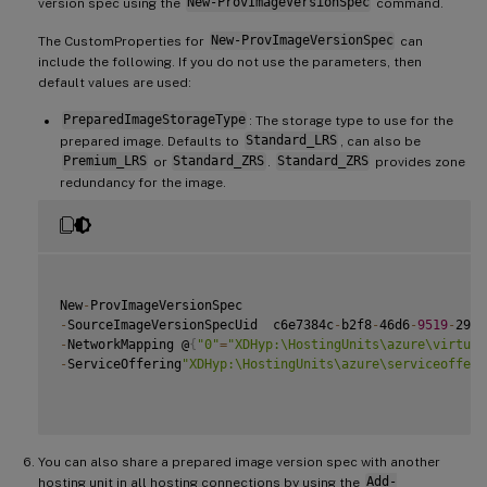
version spec using the
New-ProvImageVersionSpec
command.
The CustomProperties for
New-ProvImageVersionSpec
can
include the following. If you do not use the parameters, then
default values are used:
PreparedImageStorageType
: The storage type to use for the
prepared image. Defaults to
Standard_LRS
, can also be
Premium_LRS
or
Standard_ZRS
.
Standard_ZRS
provides zone
redundancy for the image.
New
-
-
SourceImageVersionSpecUid  c6e7384c
-
b2f8
-
46d6
-
9519
-
-
NetworkMapping @
{
"0"
=
"XDHyp:\HostingUnits\azure\virtual
-
ServiceOffering
"XDHyp:\HostingUnits\azure\serviceofferi
You can also share a prepared image version spec with another
hosting unit in all hosting connections by using the
Add-