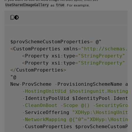
UseSharedImageGallery
as
true
. For example,
$provSchemeCustomProperties
=
<
CustomProperties xmlns
=
"http://schemas.c
<
Property xsi
:
type
=
"StringProperty"
 N
<
Property xsi
:
type
=
"StringProperty"
 N
<
/
CustomProperties
>
"@

New
-
ProvScheme 
-
ProvisioningSchemeName as
    -HostingUnitUid $hostingunit.HostingU
-
IdentityPoolUid $IdentityPool
.
Identi
    -CleanOnBoot -Scope @() -SecurityGrou
-
ServiceOffering 
"XDHyp:\HostingUnits
    -NetworkMapping @{"0"="XDHyp:\Hosting
-
CustomProperties $provSchemeCustomPro