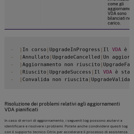
come gli
aggiornament
VDA sono
bilanciati nel
carico.
-
|
In corso
|
UpgradeInProgress
|
Il 
VDA
 è a
-
|
Annullato
|
UpgradeCancelled
|
Un aggiorn
-
|
Aggiornamento non riuscito
|
UpgradeFai
-
|
Riuscito
|
UpgradeSuccess
|
Il 
VDA
 è stat
-
|
Convalida non riuscita
|
UpgradeValidat
Risoluzione dei problemi relativi agli aggiornamenti
VDA pianificati
In caso di errori di aggiornamento, i seguenti log possono aiutarvi a
identificare e risolvere i problemi. Potete anche condividere questi log
con il supporto tecnico Citrix per accelerare il processo di assistenza.