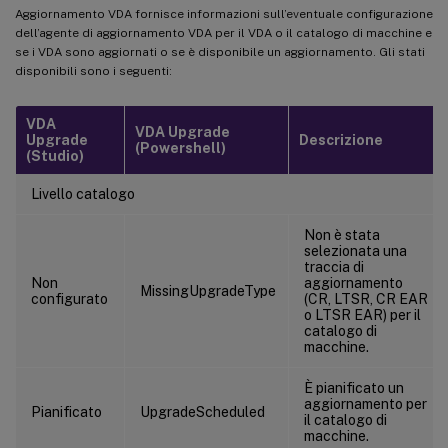
Aggiornamento VDA fornisce informazioni sull’eventuale configurazione
dell’agente di aggiornamento VDA per il VDA o il catalogo di macchine e
se i VDA sono aggiornati o se è disponibile un aggiornamento. Gli stati
disponibili sono i seguenti:
VDA
VDA Upgrade
Upgrade
Descrizione
(Powershell)
(Studio)
Livello catalogo
Non è stata
selezionata una
traccia di
Non
aggiornamento
MissingUpgradeType
configurato
(CR, LTSR, CR EAR
o LTSR EAR) per il
catalogo di
macchine.
È pianificato un
aggiornamento per
Pianificato
UpgradeScheduled
il catalogo di
macchine.