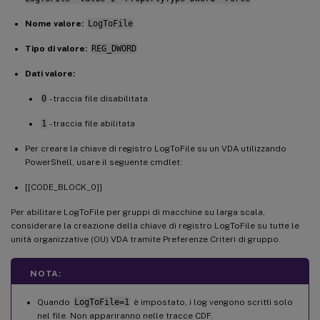
Nome valore:
LogToFile
Tipo di valore:
REG_DWORD
Dati valore:
0
- traccia file disabilitata
1
- traccia file abilitata
Per creare la chiave di registro LogToFile su un VDA utilizzando
PowerShell, usare il seguente cmdlet:
[[CODE_BLOCK_0]]
Per abilitare LogToFile per gruppi di macchine su larga scala,
considerare la creazione della chiave di registro LogToFile su tutte le
unità organizzative (OU) VDA tramite Preferenze Criteri di gruppo.
NOTA:
Quando
LogToFile=1
è impostato, i log vengono scritti solo
nel file. Non appariranno nelle tracce CDF.