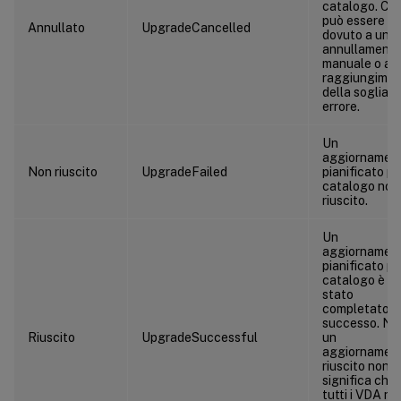
catalogo. Ciò
può essere
Annullato
UpgradeCancelled
dovuto a un
annullament
manuale o al
raggiungime
della soglia di
errore.
Un
aggiornamen
Non riuscito
UpgradeFailed
pianificato per
catalogo non
riuscito.
Un
aggiornamen
pianificato per
catalogo è
stato
completato c
successo. No
Riuscito
UpgradeSuccessful
un
aggiornamen
riuscito non
significa che
tutti i VDA ne