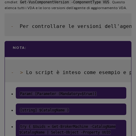
cmdlet:
Get-VusComponentVersion -ComponentType VUS
. Questo
elenca tutti i VDA e le loro versioni dell’agente di aggiornamento VDA.
-
  Per controllare le versioni dell'agent
NOTA:
-
>
 Lo script è inteso come esempio e po
Param( [Parameter (Mandatory=$true)]
[string] $CatalogName )
try { $Uuids = Get-BrokerMachine -CatalogName
$CatalogName | Select-Object -Property UUID