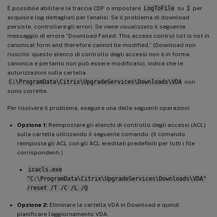
È possibile abilitare la traccia CDF o impostare
LogToFile
su
1
per
acquisire log dettagliati per l’analisi. Se il problema di download
persiste, controllare gli errori. Se viene visualizzato il seguente
messaggio di errore “Download Failed: This access control list is not in
canonical form and therefore cannot be modified,” (Download non
riuscito: questo elenco di controllo degli accessi non è in forma
canonica e pertanto non può essere modificato), indica che le
autorizzazioni sulla cartella
C:\ProgramData\Citrix\UpgradeServices\Downloads\VDA
non
sono corrette.
Per risolvere il problema, eseguire una delle seguenti operazioni:
Opzione 1:
Reimpostare gli elenchi di controllo degli accessi (ACL)
sulla cartella utilizzando il seguente comando. (Il comando
reimposta gli ACL con gli ACL ereditati predefiniti per tutti i file
corrispondenti.)
icacls.exe
"C:\ProgramData\Citrix\UpgradeServices\Downloads\VDA"
/reset /T /C /L /Q
Opzione 2:
Eliminare la cartella VDA in Download e quindi
pianificare l’aggiornamento VDA.