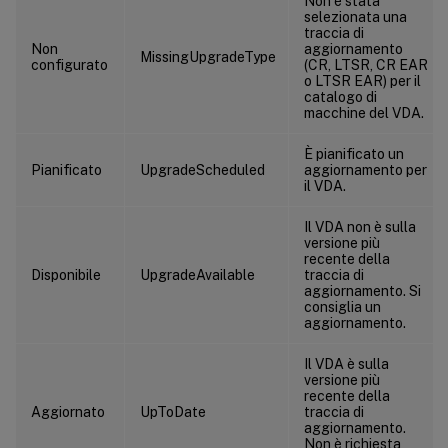
Non è stata
selezionata una
traccia di
Non
aggiornamento
MissingUpgradeType
configurato
(CR, LTSR, CR EAR
o LTSR EAR) per il
catalogo di
macchine del VDA.
È pianificato un
Pianificato
UpgradeScheduled
aggiornamento per
il VDA.
Il VDA non è sulla
versione più
recente della
Disponibile
UpgradeAvailable
traccia di
aggiornamento. Si
consiglia un
aggiornamento.
Il VDA è sulla
versione più
recente della
Aggiornato
UpToDate
traccia di
aggiornamento.
Non è richiesta