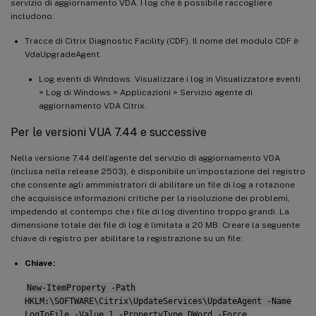
servizio di aggiornamento VDA. I log che è possibile raccogliere
includono:
Tracce di Citrix Diagnostic Facility (CDF). Il nome del modulo CDF è
VdaUpgradeAgent.
Log eventi di Windows. Visualizzare i log in Visualizzatore eventi
> Log di Windows > Applicazioni > Servizio agente di
aggiornamento VDA Citrix.
Per le versioni VUA 7.44 e successive
Nella versione 7.44 dell’agente del servizio di aggiornamento VDA
(inclusa nella release 2503), è disponibile un’impostazione del registro
che consente agli amministratori di abilitare un file di log a rotazione
che acquisisce informazioni critiche per la risoluzione dei problemi,
impedendo al contempo che i file di log diventino troppo grandi. La
dimensione totale dei file di log è limitata a 20 MB. Creare la seguente
chiave di registro per abilitare la registrazione su un file:
Chiave:
New-ItemProperty -Path
HKLM:\SOFTWARE\Citrix\UpdateServices\UpdateAgent -Name
LogToFile -Value 1 -PropertyType DWord -Force