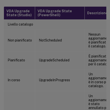
VDA Upgrade
VDA Upgrade State
Descrizione
State (Studio)
(PowerShell)
Livello catalogo
Nessun
aggiornamen
Non pianificato
NotScheduled
è pianificato 
il catalogo.
È pianificato 
Pianificato
UpgradeScheduled
aggiornamen
per il catalog
Un
aggiornamen
In corso
UpgradeInProgress
è in corso per 
catalogo.
Un
aggiornamen
è stato
annullato per 