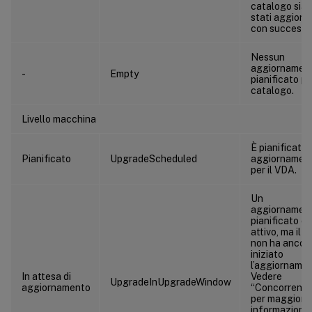
catalogo sia
stati aggiorna
con successo
Nessun
aggiornamen
-
Empty
pianificato per
catalogo.
Livello macchina
È pianificato 
Pianificato
UpgradeScheduled
aggiornamen
per il VDA.
Un
aggiornamen
pianificato è
attivo, ma il 
non ha ancor
iniziato
l’aggiornamen
In attesa di
Vedere
UpgradeInUpgradeWindow
aggiornamento
“Concorrenz
per maggiori
informazioni 