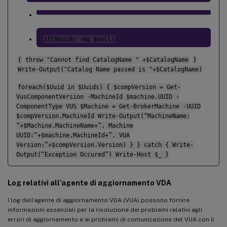
if($Uuids -eq $null)
{
throw "Cannot find CatalogName " +$CatalogName
}
Write-Output("Catalog Name passed is "+$CatalogName)
foreach($Uuid in $Uuids) { $compVersion = Get-
VusComponentVersion -MachineId $machine.UUID -
ComponentType VUS $Machine = Get-BrokerMachine -UUID
$compVersion.MachineId Write-Output(“MachineName:
“+$Machine.MachineName+”, Machine
UUID:”+$machine.MachineId+”, VUA
Version:”+$compVersion.Version) } } catch { Write-
Output(“Exception Occured”) Write-Host $_ }
Log relativi all’agente di aggiornamento VDA
I log dell’agente di aggiornamento VDA (VUA) possono fornire
informazioni essenziali per la risoluzione dei problemi relativi agli
errori di aggiornamento e ai problemi di comunicazione del VUA con il