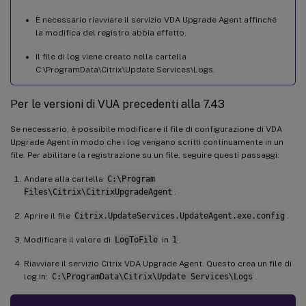
È necessario riavviare il servizio VDA Upgrade Agent affinché
la modifica del registro abbia effetto.
Il file di log viene creato nella cartella
C:\ProgramData\Citrix\Update Services\Logs.
Per le versioni di VUA precedenti alla 7.43
Se necessario, è possibile modificare il file di configurazione di VDA
Upgrade Agent in modo che i log vengano scritti continuamente in un
file. Per abilitare la registrazione su un file, seguire questi passaggi:
Andare alla cartella
C:\Program
Files\Citrix\CitrixUpgradeAgent
.
Aprire il file
Citrix.UpdateServices.UpdateAgent.exe.config
.
Modificare il valore di
LogToFile
in
1
.
Riavviare il servizio Citrix VDA Upgrade Agent. Questo crea un file di
log in:
C:\ProgramData\Citrix\Update Services\Logs
.