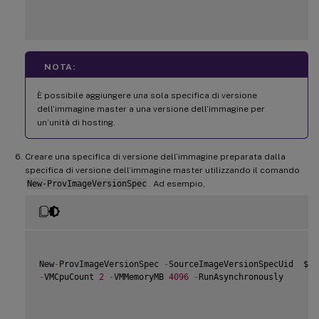
NOTA:
È possibile aggiungere una sola specifica di versione
dell’immagine master a una versione dell’immagine per
un’unità di hosting.
Creare una specifica di versione dell’immagine preparata dalla
specifica di versione dell’immagine master utilizzando il comando
New-ProvImageVersionSpec
. Ad esempio,
New
-
ProvImageVersionSpec 
-
SourceImageVersionSpecUid  $So
-
VMCpuCount 
2
-
VMMemoryMB 
4096
-
RunAsynchronously
