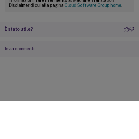
informazioni, fare riferimento al Machine Translation
Disclaimer di cui alla pagina
Cloud Software Group home
.
È stato utile?
Invia commenti