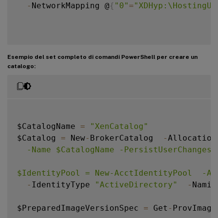
-
NetworkMapping @
{
"0"
=
"XDHyp:\HostingUn
Esempio del set completo di comandi PowerShell per creare un
catalogo:
$CatalogName 
=
"XenCatalog"
$Catalog 
=
 New
-
BrokerCatalog  
-
Allocation
  -Name $CatalogName -PersistUserChanges 
$IdentityPool = New-AcctIdentityPool  -Al
-
IdentityType 
"ActiveDirectory"
-
Namin
$PreparedImageVersionSpec 
=
 Get
-
ProvImage