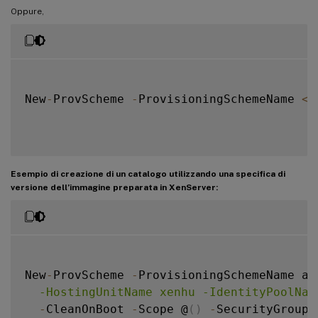
Oppure,
New
-
ProvScheme 
-
ProvisioningSchemeName 
<
s
Esempio di creazione di un catalogo utilizzando una specifica di
versione dell’immagine preparata in XenServer:
New
-
ProvScheme 
-
ProvisioningSchemeName as
  -HostingUnitName xenhu -IdentityPoolNam
-
CleanOnBoot 
-
Scope @
(
)
-
SecurityGroup 