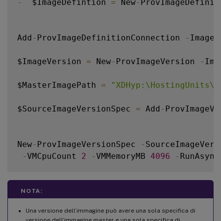
-
  $ImageDefintion 
=
 New
-
ProvImageDefinit
Add
-
ProvImageDefinitionConnection 
-
ImageD
$ImageVersion 
=
 New
-
ProvImageVersion 
-
Ima
$MasterImagePath 
=
"XDHyp:\HostingUnits\x
$SourceImageVersionSpec 
=
 Add
-
ProvImageVe
New
-
ProvImageVersionSpec 
-
SourceImageVers
-
VMCpuCount 
2
-
VMMemoryMB 
4096
-
RunAsync
Add
-
ProvImageVersionSpecHostingUnit 
-
Imag
NOTA:
Una versione dell’immagine può avere una sola specifica di
versione dell’immagine master e una sola specifica di