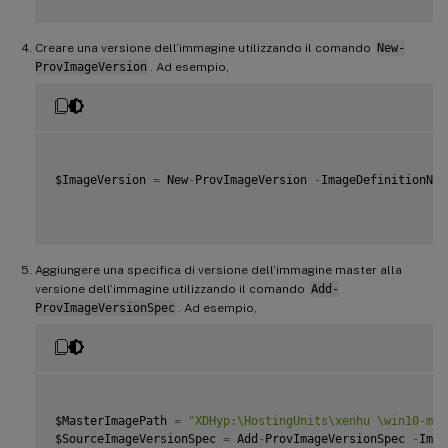
Creare una versione dell’immagine utilizzando il comando
New-
ProvImageVersion
. Ad esempio,
$ImageVersion 
=
 New
-
ProvImageVersion 
-
ImageDefinitionNam
Aggiungere una specifica di versione dell’immagine master alla
versione dell’immagine utilizzando il comando
Add-
ProvImageVersionSpec
. Ad esempio,
$MasterImagePath 
=
"XDHyp:\HostingUnits\xenhu \win10-mas
$SourceImageVersionSpec 
=
 Add
-
ProvImageVersionSpec 
-
Imag