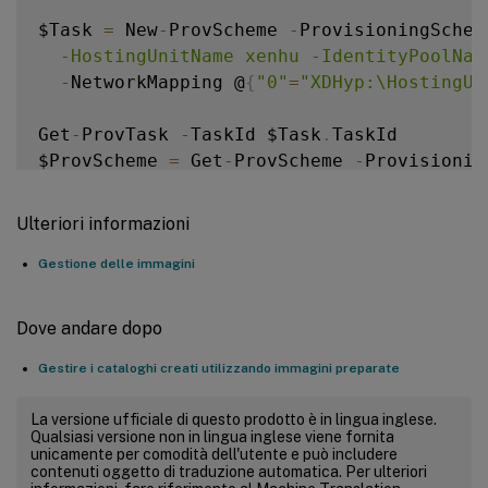
$Task 
=
 New
-
ProvScheme 
-
ProvisioningSchem
  -HostingUnitName xenhu -IdentityPoolNam
-
NetworkMapping @
{
"0"
=
"XDHyp:\HostingUn
Get
-
ProvTask 
-
TaskId $Task
.
TaskId

$ProvScheme 
=
 Get
-
ProvScheme 
-
Provisionin
Set
-
BrokerCatalog 
-
Name $Catalog
.
Name 
-
Pr
Ulteriori informazioni
Gestione delle immagini
Dove andare dopo
Gestire i cataloghi creati utilizzando immagini preparate
La versione ufficiale di questo prodotto è in lingua inglese.
Qualsiasi versione non in lingua inglese viene fornita
unicamente per comodità dell'utente e può includere
contenuti oggetto di traduzione automatica. Per ulteriori