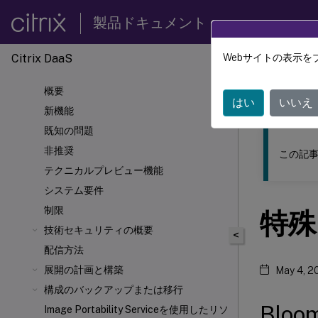
製品ドキュメント
Citrix DaaS
Webサイトの表示を
このコンテン
概要
Citrix 
はい
いいえ
新機能
既知の問題
非推奨
この記事
テクニカルプレビュー機能
システム要件
制限
特殊
技術セキュリティの概要
<
配信方法
展開の計画と構築
May 4, 2
構成のバックアップまたは移行
Blo
Image Portability Serviceを使用したリソ