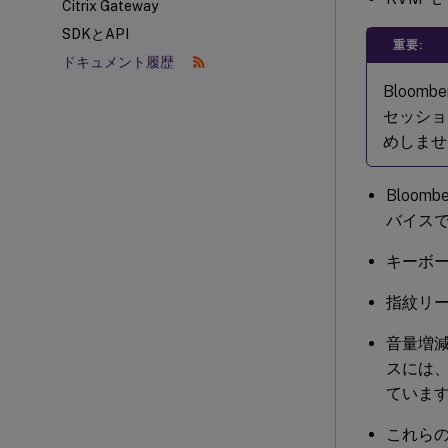
Citrix Gateway
SDKとAPI
重要:
ドキュメント履歴
Bloo
セッショ
めしませ
Bloom
バイス
キーボ
指紋リ
音量増
スには
ていま
これらの