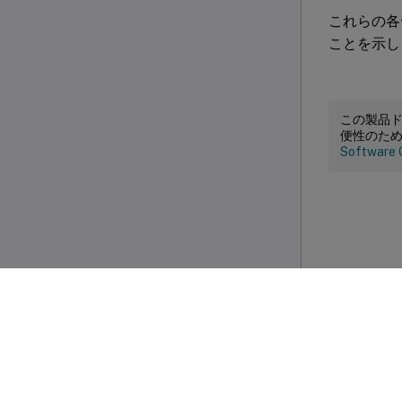
これらの各
ことを示し
この製品
便性のた
Software 