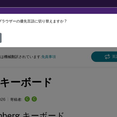
ブラウザーの優先言語に切り替えますか ?
ツは動的に機械翻訳されています。
フィ
DaaS
英
は機械翻訳されています.
免責事項
キーボード
C
C
026
寄稿者:
omberg キーボード