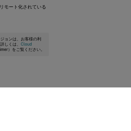
リモート化されている
ージョンは、お客様の利
。詳しくは、
Cloud
claimer）をご覧ください。
に関する選択肢
|
プライバシーと法令
|
Cookieの設定
|
docs.cloud.com
© 1999-
2026
Cloud Software Group, Inc. All rights reserved.