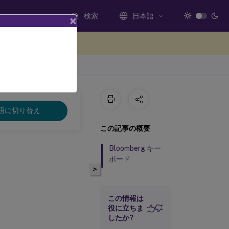
検索
日本語
×
ードバックを提供する
語に切り替え
この記事の概要
Bloomberg キー
ボード
>
この情報は
役に立ちま
したか?