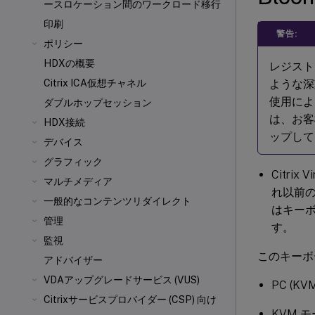
ースロケーション間のワークロード移行
印刷
警告:
ポリシー
HDXの概要
レジスト
ような深
Citrix ICA
仮想チャネル
使用によ
ダブルホップセッション
は、お客
HDX接続
ップして
デバイス
グラフィック
Citrix V
マルチメディア
れ以前の
一般的なコンテンツリダイレクト
はキー
管理
す。
監視
このキーボ
アドバイザー
VDAアップグレードサービス (VUS)
PC (KV
Citrixサービスプロバイダー (CSP) 向け
KVM モ