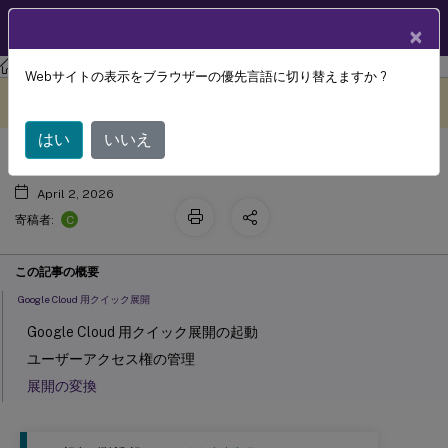
製品ドキュメン
JA
×
ト
Citrix DaaS
Webサイトの表示をブラウザーの優先言語に切り替えますか ?
™
Google Cloud 用 Citrix DaaS
このコンテンツは動的に機械
フィードバックを提供する
翻訳されています。
はい
いいえ
April 2, 2026
C
寄稿者:
この記事の概要
Google Cloud 用クイック展開
Google Cloud 用クイック展開の起動
ユーザーアクセス権の管理
展開の変換