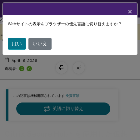
製品ドキュメン
JA
×
ト
XenMobile
Server 最新リリース
XenMobile
Server
Webサイトの表示をブラウザーの優先言語に切り替えますか ?
™
Citrix Secure Hub
を使用した仮想ア
このコンテンツは動的に機械
フィードバックを提供する
翻訳されています。
プリおよびデスクトップ
はい
いいえ
April 16, 2026
C
C
寄稿者:
この記事は機械翻訳されています.
免責事項
英語に切り替え
™
Citrix Secure Hub
を使用した仮想