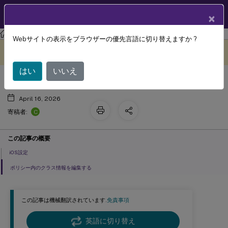
製品ドキュメン
JA
×
ト
XenMobile
Server 最新リリース
XenMobile
Server
Webサイトの表示をブラウザーの優先言語に切り替えますか ?
教育構成デバイスポリシー
このコンテンツは動的に機械
フィードバックを提供する
翻訳されています。
はい
いいえ
April 16, 2026
C
寄稿者:
この記事の概要
iOS設定
ポリシー内のクラス情報を編集する
この記事は機械翻訳されています.
免責事項
英語に切り替え