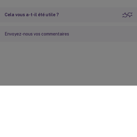
Cela vous a-t-il été utile ?
Envoyez-nous vos commentaires
Commentaires sur le site
Vos préférences de confidentialité
Confidentialité et
conditions légales
Préférences de cookies
docs.cloud.com
© 1999-
2026
Cloud Software Group, Inc. All rights reserved.