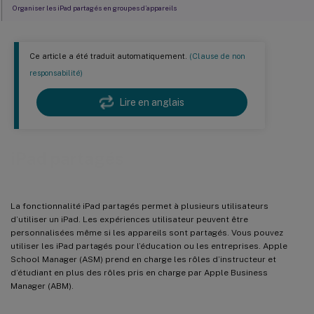
Organiser les iPad partagés en groupes d’appareils
Ajouter des comptes ASM ou ABM pour chaque groupe d’appareils
Applications pour iPad partagés
Ce article a été traduit automatiquement.
(Clause de non
Médias pour iPad partagés
responsabilité)
Règles de déploiement pour les iPad partagés
Lire en anglais
Groupes de mise à disposition pour les iPad partagés
Actions de sécurité pour les iPad partagés
iPad partagés
Obtenir des informations sur les iPad partagés
La fonctionnalité iPad partagés permet à plusieurs utilisateurs
d’utiliser un iPad. Les expériences utilisateur peuvent être
personnalisées même si les appareils sont partagés. Vous pouvez
utiliser les iPad partagés pour l’éducation ou les entreprises. Apple
School Manager (ASM) prend en charge les rôles d’instructeur et
d’étudiant en plus des rôles pris en charge par Apple Business
Manager (ABM).