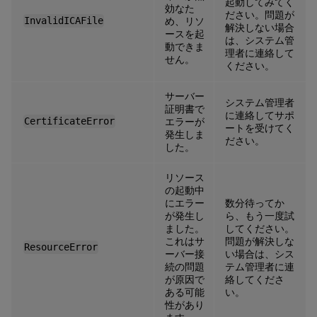
起動してみてく
効なた
ださい。問題が
InvalidICAFile
め、リソ
解決しない場合
ースを起
は、システム管
動できま
理者に連絡して
せん。
ください。
サーバー
システム管理者
証明書で
に連絡してサポ
CertificateError
エラーが
ートを受けてく
発生しま
ださい。
した。
リソース
の起動中
にエラー
数分待ってか
が発生し
ら、もう一度試
ました。
してください。
これはサ
問題が解決しな
ResourceError
ーバー接
い場合は、シス
続の問題
テム管理者に連
が原因で
絡してくださ
ある可能
い。
性があり