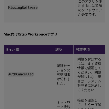
このアプリを使
用するには追加
MissingSoftware
のソフトウェア
が必要です。
Mac向けCitrix Workspaceアプリ
説明
推奨事項
Error ID
問題を解決する
には、まず資格
認証セッ
情報で認証して
ションの
ください。問題
AuthCancelled
有効期限
が解決しない場
が切れま
合は、システム
した。
管理者に連絡し
てください。
接続を確認し
ネットワ
て、もう一度試
ーク接続
してください。