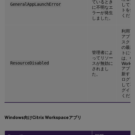
ているとき
GeneralAppLaunchError
してサ
に不明なエ
トを受
ラーが発生
くださ
しました。
利用可
アプリ
スクト
の最新
管理者によ
トにつ
ってリソー
は、Cit
ResourceDisabled
スが無効に
Works
アプリ
されまし
新する
た。
ログア
して再
グイン
くださ
Windows向けCitrix Workspaceアプリ