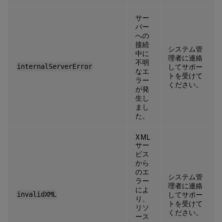
サー
バー
への
接続
システム管
中に
理者に連絡
不明
internalServerError
してサポー
なエ
トを受けて
ラー
ください。
が発
生し
まし
た。
XML
サー
ビス
から
のエ
システム管
ラー
理者に連絡
によ
invalidXML
してサポー
り、
トを受けて
リソ
ください。
ース