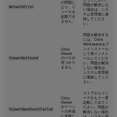
の問題に
問題が解決しな
NetworkError
より、リ
い場合は、シス
ソースを
テム管理者に連
起動でき
絡してくださ
ません。
い。
問題を解決する
には、Citrix
Workspaceをア
ンインストール
Citrix
Viewer
して再インスト
のパスが
ViewerNotFound
ールしてくださ
見つかり
い。問題が解決
ません。
しない場合は、
システム管理者
に連絡してくだ
さい。
ストアからリソ
ースをもう一度
Citrix
Viewer
起動してみてく
がイベン
ださい。問題が
ViewerOpenEventFailed
トの作成
解決しない場合
に失敗し
は、システム管