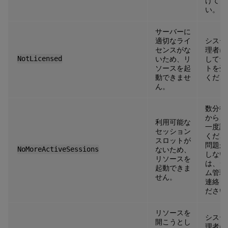
けてく
い。
サーバーに
適切なライ
システ
センスがな
理者に
NotLicensed
いため、リ
してサ
ソースを起
トを受
動できませ
くださ
ん。
数分待
から、
利用可能な
一度試
セッション
くださ
スロットが
問題が
NoMoreActiveSessions
ないため、
しない
リソースを
は、シ
起動できま
ム管理
せん。
連絡し
ださい
リソースを
システ
開こうとし
理者に