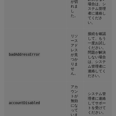
が切
場合は、シ
れま
ステム管理
し
者に連絡し
た。
てくださ
い。
接続を確認
リソ
して、もう
ース
一度お試し
アド
ください。
レス
問題が解決
badAddressError
が見
しない場合
つか
は、システ
りま
ム管理者に
せ
連絡してく
ん。
ださい。
アカ
ウン
システム管
トが
理者に連絡
無効
accountDisabled
してサポー
にな
トを受けて
って
ください。
いま