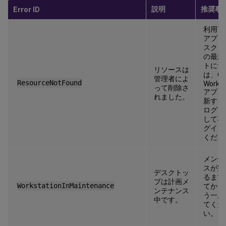
説明
推奨事
Error ID
利用可
アプリ
スクト
の最新
トにつ
リソースは
は、Cit
管理者によ
ResourceNotFound
Works
って削除さ
アプリ
れました。
新する
ログア
して再
グイン
くださ
メンテ
スが完
デスクトッ
るまで
プは計画メ
WorkstationInMaintenance
てから
ンテナンス
う一度
中です。
てくだ
い。