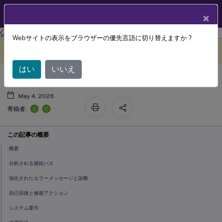
製品ドキュメン
JA
×
ト
Citrix DaaS
Webサイトの表示をブラウザーの優先言語に切り替えますか ?
Citrix 接続トラブルシューティング
このコンテンツは動的に機械
フィードバックを提供する
翻訳されています。
はい
いいえ
May 4, 2026
C
C
寄稿者:
この記事の概要
概要
分析される接続パス
強化されたエラーメッセージと診断
自己回復と修復アクション
システム要件