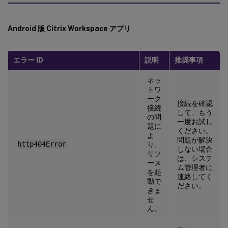
Android 版 Citrix Workspace アプリ
エラー ID
説明
推奨事項
ネッ
トワ
ーク
接続を確認
接続
して、もう
の問
一度お試し
題に
ください。
よ
問題が解決
http404Error
り、
しない場合
リソ
は、システ
ース
ム管理者に
を起
連絡してく
動で
ださい。
きま
せ
ん。