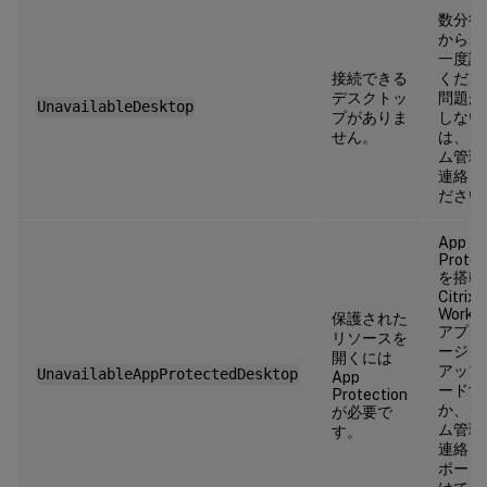
数分待
から、
一度試
接続できる
くださ
デスクトッ
問題が
UnavailableDesktop
プがありま
しない
せん。
は、シ
ム管理
連絡し
ださい
App
Protec
を搭載
Citrix
Works
保護された
アプリ
リソースを
ージョ
開くには
アップ
UnavailableAppProtectedDesktop
App
ードす
Protection
か、シ
が必要で
ム管理
す。
連絡し
ポート