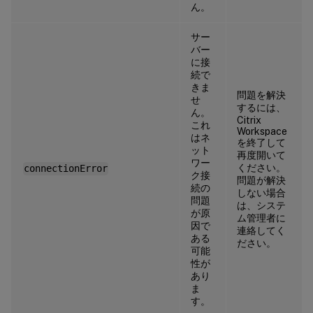
ん。
サー
バー
に接
続で
きま
問題を解決
せ
するには、
ん。
Citrix
これ
Workspace
はネ
を終了して
ット
再度開いて
ワー
ください。
connectionError
ク接
問題が解決
続の
しない場合
問題
は、システ
が原
ム管理者に
因で
連絡してく
ある
ださい。
可能
性が
あり
ま
す。