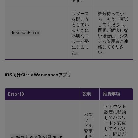
ます。
リソース
数分待ってか
を開こう
ら、もう一度試
としてい
してください。
るときに
問題が解決しな
UnknownError
不明なエ
い場合は、シス
ラーが発
テム管理者に連
生しまし
絡してくださ
た。
い。
iOS向けCitrix Workspaceアプリ
説明
推奨事項
Error ID
アカウント
設定に移動
パス
してパスワ
ワー
ードを変更
ドを
してくださ
変更
い。問題が
credentialsMustChange
する