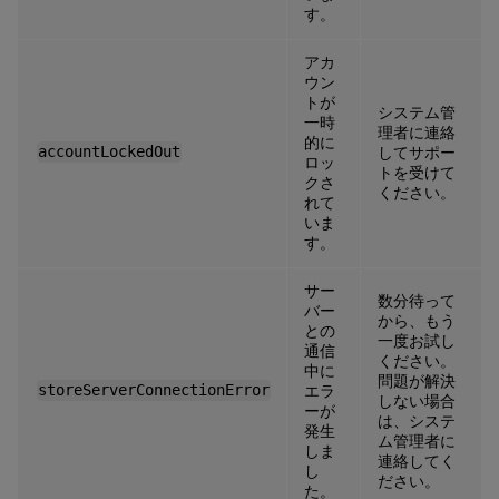
す。
アカ
ウン
トが
システム管
一時
理者に連絡
的に
accountLockedOut
してサポー
ロッ
トを受けて
クさ
ください。
れて
いま
す。
サー
数分待って
バー
から、もう
との
一度お試し
通信
ください。
中に
問題が解決
storeServerConnectionError
エラ
しない場合
ーが
は、システ
発生
ム管理者に
しま
連絡してく
し
ださい。
た。