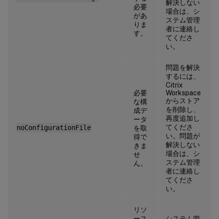
解決しない
必要
場合は、シ
があ
ステム管理
りま
者に連絡し
す。
てくださ
い。
問題を解決
するには、
Citrix
必要
Workspace
からストア
な構
を削除し、
成デ
再度追加し
ータ
てくださ
noConfigurationFile
を取
い。問題が
得で
解決しない
きま
場合は、シ
せ
ステム管理
ん。
者に連絡し
てくださ
い。
リソ
ース
システム管