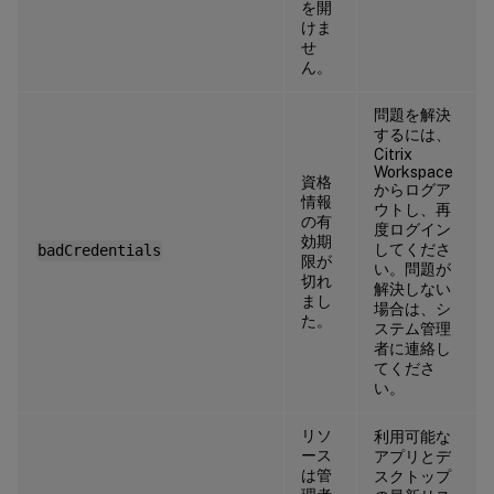
を開
けま
せ
ん。
問題を解決
するには、
Citrix
Workspace
資格
からログア
情報
ウトし、再
の有
度ログイン
効期
してくださ
badCredentials
限が
い。問題が
切れ
解決しない
まし
場合は、シ
た。
ステム管理
者に連絡し
てくださ
い。
リソ
利用可能な
ース
アプリとデ
は管
スクトップ