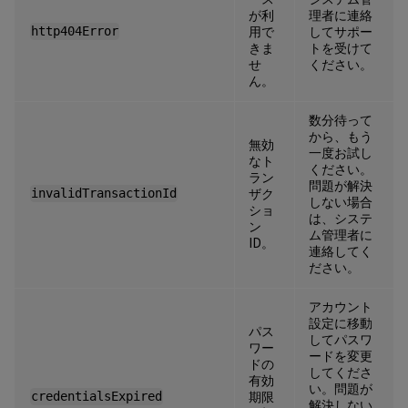
が利
理者に連絡
http404Error
用で
してサポー
きま
トを受けて
せ
ください。
ん。
数分待って
から、もう
無効
一度お試し
なト
ください。
ラン
問題が解決
invalidTransactionId
ザク
しない場合
ショ
は、システ
ン
ム管理者に
ID。
連絡してく
ださい。
アカウント
設定に移動
パス
してパスワ
ワー
ードを変更
ドの
してくださ
有効
い。問題が
credentialsExpired
期限
解決しない