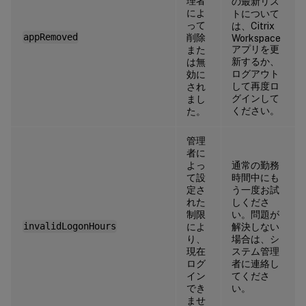
理者
の最新リス
によ
トについて
って
は、Citrix
appRemoved
削除
Workspace
アプリを更
また
新するか、
は無
ログアウト
効に
して再度ロ
され
グインして
まし
ください。
た。
管理
者に
よっ
通常の勤務
て設
時間中にも
定さ
う一度お試
れた
しくださ
制限
い。問題が
invalidLogonHours
によ
解決しない
り、
場合は、シ
現在
ステム管理
ログ
者に連絡し
イン
てくださ
でき
い。
ませ