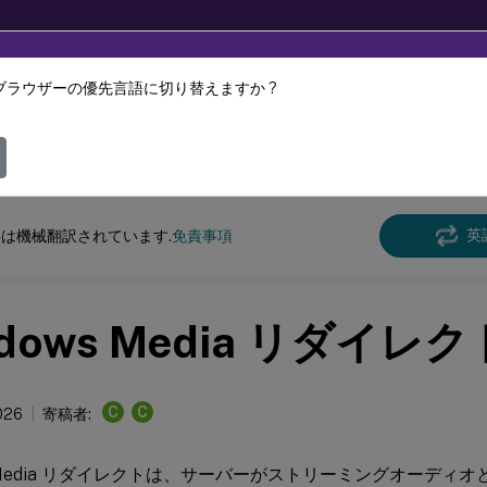
ブラウザーの優先言語に切り替えますか ?
ツは動的に機械翻訳されています。
フィ
DaaS
英
は機械翻訳されています.
免責事項
ndows Media リダイレク
C
C
026
寄稿者:
ws Media リダイレクトは、サーバーがストリーミングオーディ