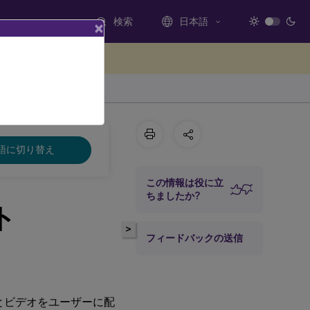
検索
日本語
×
ードバックを提供する
語に切り替え
この情報は役に立
ちましたか?
ト
>
フィードバックの送信
オとビデオをユーザーに配