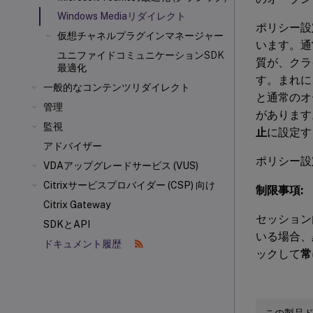
Windows Mediaリダイレクト
ポリシー設
仮想チャネルプラグインマネージャー
います。通
ユニファイドコミュニケーションSDK
質が、クラ
最適化
す。まれに、
一般的なコンテンツリダイレクト
と通常のオ
管理
があります
監視
止
に設定す
アドバイザー
ポリシー設
VDAアップグレードサービス (VUS)
Citrixサービスプロバイダー (CSP) 向け
制限事項:
Citrix Gateway
セッション内でW
SDKとAPI
いる場合、
ドキュメント履歴
ックして
常
この製品