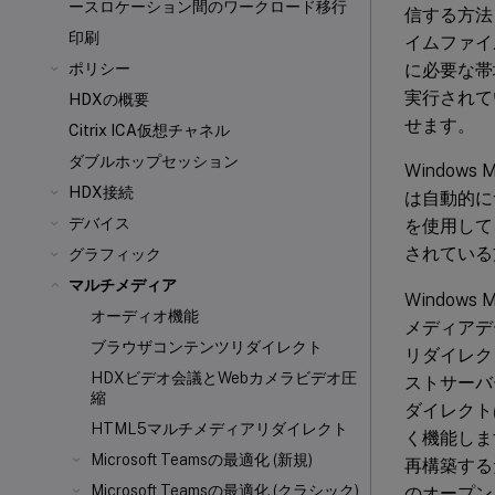
ースロケーション間のワークロード移行
信する方法
印刷
イムファイ
に必要な帯域
ポリシー
実行されてい
HDXの概要
せます。
Citrix ICA
仮想チャネル
ダブルホップセッション
Windo
HDX接続
は自動的に
デバイス
を使用して、Ho
されている
グラフィック
マルチメディア
Windo
オーディオ機能
メディアデ
ブラウザコンテンツリダイレクト
リダイレク
HDXビデオ会議とWebカメラビデオ圧
ストサーバ
縮
ダイレクト
HTML5マルチメディアリダイレクト
く機能しま
Microsoft Teamsの最適化 (新規)
再構築する
Microsoft Teamsの最適化 (クラシック)
のオープン