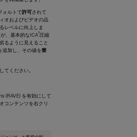
フォルトで
許可
されて
ィオおよびビデオの品
るレベルに向上しま
®
アが、基本的なICA
圧縮
劣るように見えること
を追加し、その値を
禁
してください。
ions (RAVE) を有効にして
オコンテンツを右クリ
ージョンは、お客様の利