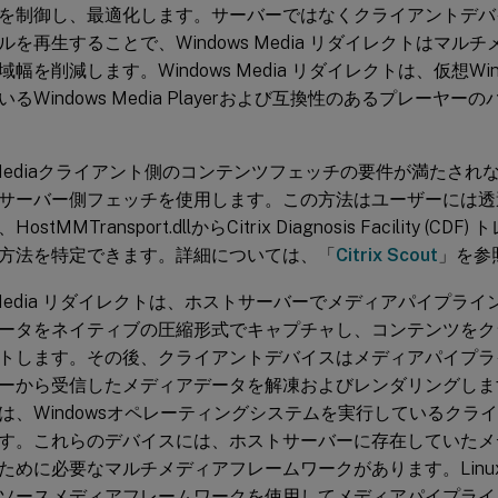
を制御し、最適化します。サーバーではなくクライアントデバ
ルを再生することで、Windows Media リダイレクトはマル
幅を削減します。Windows Media リダイレクトは、仮想Wi
るWindows Media Playerおよび互換性のあるプレーヤ
ws Mediaクライアント側のコンテンツフェッチの要件が満たさ
サーバー側フェッチを使用します。この方法はユーザーには透過的です。
stMMTransport.dllからCitrix Diagnosis Facility (
方法を特定できます。詳細については、「
Citrix Scout
」を参
ws Media リダイレクトは、ホストサーバーでメディアパイプラ
ータをネイティブの圧縮形式でキャプチャし、コンテンツをク
トします。その後、クライアントデバイスはメディアパイプラ
ーから受信したメディアデータを解凍およびレンダリングします。Win
は、Windowsオペレーティングシステムを実行しているクラ
す。これらのデバイスには、ホストサーバーに存在していたメ
ために必要なマルチメディアフレームワークがあります。Linu
ソースメディアフレームワークを使用してメディアパイプライ