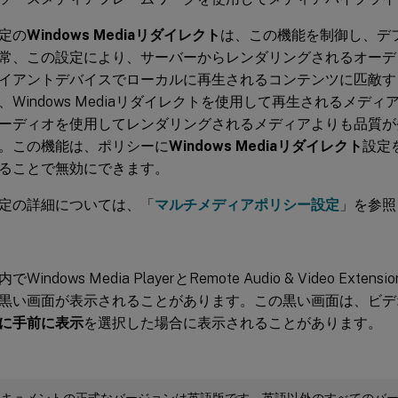
定の
Windows Mediaリダイレクト
は、この機能を制御し、デ
常、この設定により、サーバーからレンダリングされるオーデ
イアントデバイスでローカルに再生されるコンテンツに匹敵す
Windows Mediaリダイレクトを使用して再生されるメディ
ーディオを使用してレンダリングされるメディアよりも品質が
。この機能は、ポリシーに
Windows Mediaリダイレクト
設定
ることで無効にできます。
定の詳細については、「
マルチメディアポリシー設定
」を参照
indows Media PlayerとRemote Audio & Video Extens
黒い画面が表示されることがあります。この黒い画面は、ビデ
に手前に表示
を選択した場合に表示されることがあります。
ドキュメントの正式なバージョンは英語版です。英語以外のすべてのバ