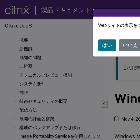
製品ドキュメント
Citrix DaaS
Webサイトの表示を
このコンテン
概要
Citrix 
はい
いいえ
新機能
既知の問題
非推奨
この記事
テクニカルプレビュー機能
システム要件
制限
Wi
技術セキュリティの概要
<
配信方法
展開の計画と構築
May 4, 2
構成のバックアップまたは移行
Windo
Image Portability Serviceを使用したリソ