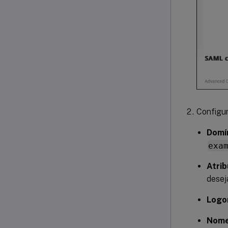
Configur
Domín
exa
Atrib
desej
Logon
Nome