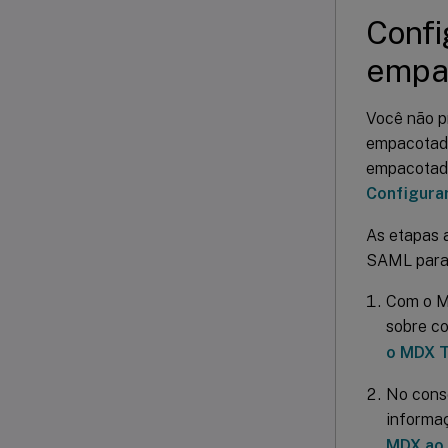
Confi
empac
Você não p
empacotados
empacotados
Configurar
As etapas a
SAML para 
Com o MD
sobre c
o MDX T
No conso
informa
MDX ao