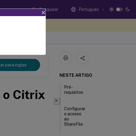
Pesquisar
Português
×
eedback aqui
r para ingles
NESTE ARTIGO
Pré-
o Citrix
requisitos
>
Configurar
o acesso
ao
ShareFile