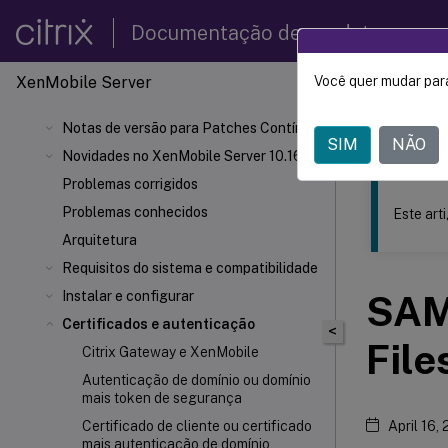
Documentação de produtos
XenMobile
Server
Você quer mudar para
Este conteúdo
Notas de versão para Patches Contínuos
XenMob
SIM
NÃO
Novidades no XenMobile Server 10.16
Problemas corrigidos
Problemas conhecidos
Este art
Arquitetura
Requisitos do sistema e compatibilidade
Instalar e configurar
SAML
Certificados e autenticação
<
File
Citrix Gateway e XenMobile
Autenticação de domínio ou domínio
mais token de segurança
Certificado de cliente ou certificado
April 16,
mais autenticação de domínio