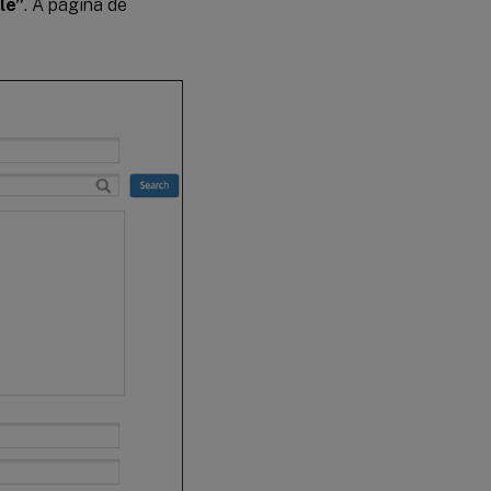
le”
. A página de