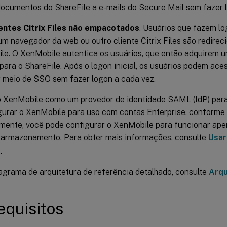
ocumentos do ShareFile a e-mails do Secure Mail sem fazer 
ientes Citrix Files não empacotados
. Usuários que fazem log
m navegador da web ou outro cliente Citrix Files são redirec
le. O XenMobile autentica os usuários, que então adquirem 
para o ShareFile. Após o logon inicial, os usuários podem aces
r meio de SSO sem fazer logon a cada vez.
o XenMobile como um provedor de identidade SAML (IdP) para
gurar o XenMobile para uso com contas Enterprise, conforme d
amente, você pode configurar o XenMobile para funcionar ap
 armazenamento. Para obter mais informações, consulte
Usar
e
.
agrama de arquitetura de referência detalhado, consulte
Arqu
equisitos