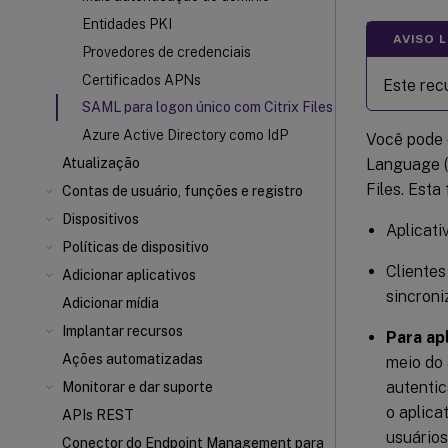
Entidades PKI
AVISO 
Provedores de credenciais
Certificados APNs
Este rec
SAML para logon único com Citrix Files
Azure Active Directory como IdP
Você pode 
Language (
Atualização
Files. Esta
Contas de usuário, funções e registro
Dispositivos
Aplicati
Políticas de dispositivo
Clientes
Adicionar aplicativos
sincron
Adicionar mídia
Implantar recursos
Para ap
Ações automatizadas
meio do 
autentic
Monitorar e dar suporte
o aplica
APIs REST
usuários
Conector do Endpoint Management para