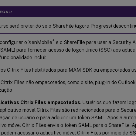
LEGAL:
urso será preterido se o ShareFile (agora Progress) descontin
®
configurar o XenMobile
e o ShareFile para usar a Security 
SAML) para fornecer acesso de logon único (SSO) aos aplicat
 funcionalidade inclui:
vos Citrix Files habilitados para MAM SDK ou empacotados u
 Citrix Files não empacotados, como o site, plug-in do Outlook
ização
licativos Citrix Files empacotados
. Usuários que fazem logo
aplicativo móvel Citrix Files são redirecionados para o Secu
ação de usuário e para adquirir um token SAML. Após a aute
tivo móvel Citrix Files envia o token SAML para o ShareFile. Ap
 podem acessar o aplicativo móvel Citrix Files por meio de 