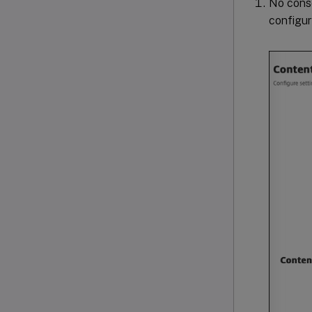
No cons
configu