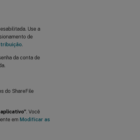
esabilitada. Use a
isionamento de
tribuição
.
 senha da conta de
da.
es do ShareFile
aplicativo”
. Você
rmente em
Modificar as