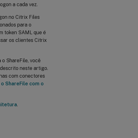
logon a cada vez.
on no Citrix Files
ionados para o
um token SAML que é
sar os clientes Citrix
 o ShareFile, você
escrito neste artigo.
enas com conectores
 o ShareFile com o
itetura
.