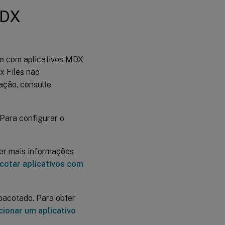
MDX
co com aplicativos MDX
x Files não
ação, consulte
 Para configurar o
ter mais informações
otar aplicativos com
pacotado. Para obter
cionar um aplicativo