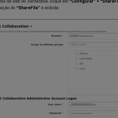
ole da web do XenMobile, clique em
“Configurar” > “ShareFi
ração do
“ShareFile”
é exibida.