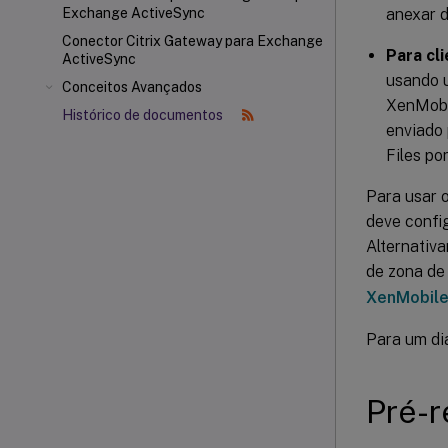
anexar d
Exchange ActiveSync
Conector Citrix Gateway
para Exchange
Para cl
ActiveSync
usando u
Conceitos Avançados
XenMobi
Histórico de documentos
enviado 
Files po
Para usar 
deve confi
Alternativ
de zona de
XenMobil
Para um di
Pré-r