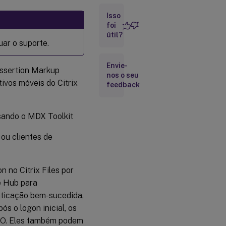
Configurar
Isso
SAML para
aplicativos
foi
MDX
útil?
empacotados
uar o suporte.
do Citrix Files
Envie-
Assertion Markup
nos o seu
Configurar
ivos móveis do Citrix
feedback
o Citrix
Gateway
para
Outros
sando o MDX Toolkit
Clientes
Citrix Files
 ou clientes de
Modificar as
configurações
n no Citrix Files por
de SSO do
re Hub para
Citrix
Files.com
nticação bem-sucedida,
ós o logon inicial, os
Validar a
configuração
SSO. Eles também podem