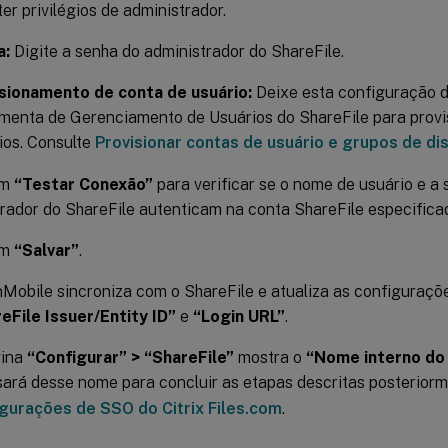
ter privilégios de administrador.
a:
Digite a senha do administrador do ShareFile.
sionamento de conta de usuário:
Deixe esta configuração d
menta de Gerenciamento de Usuários do ShareFile para prov
ios. Consulte
Provisionar contas de usuário e grupos de dis
em
“Testar Conexão”
para verificar se o nome de usuário e a
rador do ShareFile autenticam na conta ShareFile especifica
em
“Salvar”
.
Mobile sincroniza com o ShareFile e atualiza as configuraçõ
eFile Issuer/Entity ID”
e
“Login URL”
.
gina
“Configurar” > “ShareFile”
mostra o
“Nome interno do 
sará desse nome para concluir as etapas descritas posterio
gurações de SSO do Citrix Files.com
.