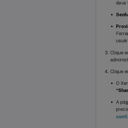
deve 
Senh
Provi
Ferra
usuár
Clique 
administ
Clique 
O Xen
“Shar
A pá
preci
confi