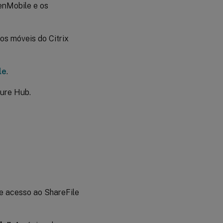
enMobile e os
s móveis do Citrix
le
.
cure Hub.
e acesso ao ShareFile