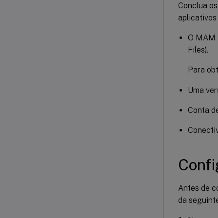
Conclua os
aplicativos 
O MAM SD
Files).
Para obt
Uma vers
Conta de
Conectiv
Confi
Antes de c
da seguint