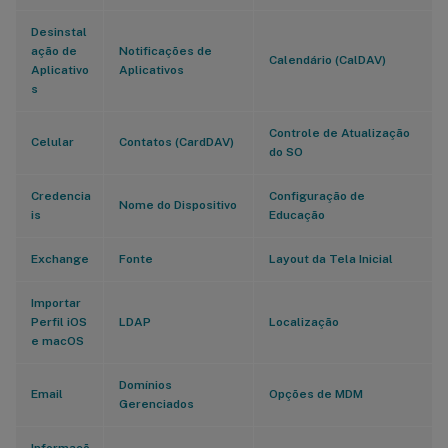
Desinstal
ação de
Notificações de
Calendário (CalDAV)
Aplicativo
Aplicativos
s
Controle de Atualização
Celular
Contatos (CardDAV)
do SO
Credencia
Configuração de
Nome do Dispositivo
is
Educação
Exchange
Fonte
Layout da Tela Inicial
Importar
Perfil iOS
LDAP
Localização
e macOS
Domínios
Email
Opções de MDM
Gerenciados