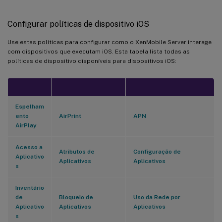
Configurar políticas de dispositivo iOS
Use estas políticas para configurar como o XenMobile Server interage
com dispositivos que executam iOS. Esta tabela lista todas as
políticas de dispositivo disponíveis para dispositivos iOS:
Espelham
ento
AirPrint
APN
AirPlay
Acesso a
Atributos de
Configuração de
Aplicativo
Aplicativos
Aplicativos
s
Inventário
de
Bloqueio de
Uso da Rede por
Aplicativo
Aplicativos
Aplicativos
s