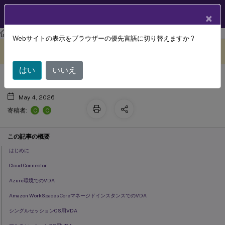
製品ドキュメン
JA
×
ト
Citrix DaaS
Webサイトの表示をブラウザーの優先言語に切り替えますか ?
システム要件
このコンテンツは動的に機械
フィードバックを提供する
翻訳されています。
はい
いいえ
May 4, 2026
C
C
寄稿者:
この記事の概要
はじめに
Cloud Connector
Azure環境でのVDA
Amazon WorkSpaces CoreマネージドインスタンスでのVDA
シングルセッションOS用VDA