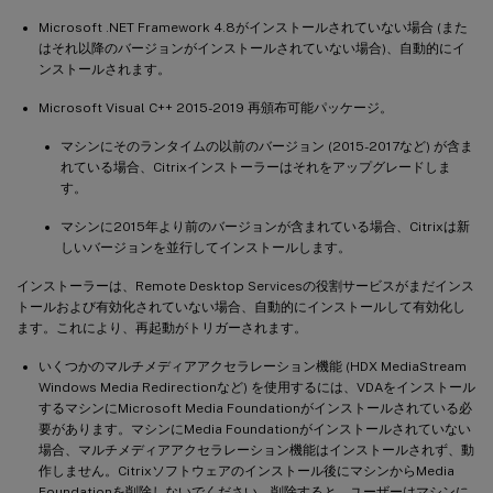
Microsoft .NET Framework 4.8がインストールされていない場合 (また
はそれ以降のバージョンがインストールされていない場合)、自動的にイ
ンストールされます。
Microsoft Visual C++ 2015-2019 再頒布可能パッケージ。
マシンにそのランタイムの以前のバージョン (2015-2017など) が含ま
れている場合、Citrixインストーラーはそれをアップグレードしま
す。
マシンに2015年より前のバージョンが含まれている場合、Citrixは新
しいバージョンを並行してインストールします。
インストーラーは、Remote Desktop Servicesの役割サービスがまだインス
トールおよび有効化されていない場合、自動的にインストールして有効化し
ます。これにより、再起動がトリガーされます。
いくつかのマルチメディアアクセラレーション機能 (HDX MediaStream
Windows Media Redirectionなど) を使用するには、VDAをインストール
するマシンにMicrosoft Media Foundationがインストールされている必
要があります。マシンにMedia Foundationがインストールされていない
場合、マルチメディアアクセラレーション機能はインストールされず、動
作しません。Citrixソフトウェアのインストール後にマシンからMedia
Foundationを削除しないでください。削除すると、ユーザーはマシンに