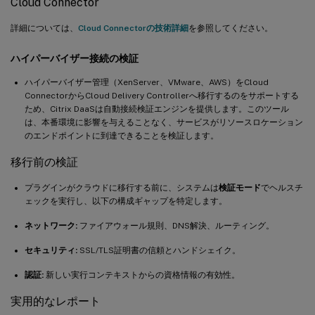
Cloud Connector
詳細については、
Cloud Connectorの技術詳細
を参照してください。
ハイパーバイザー接続の検証
ハイパーバイザー管理（XenServer、VMware、AWS）をCloud
ConnectorからCloud Delivery Controllerへ移行するのをサポートする
ため、Citrix DaaSは自動接続検証エンジンを提供します。このツール
は、本番環境に影響を与えることなく、サービスがリソースロケーション
のエンドポイントに到達できることを検証します。
移行前の検証
プラグインがクラウドに移行する前に、システムは
検証モード
でヘルスチ
ェックを実行し、以下の構成ギャップを特定します。
ネットワーク:
ファイアウォール規則、DNS解決、ルーティング。
セキュリティ:
SSL/TLS証明書の信頼とハンドシェイク。
認証:
新しい実行コンテキストからの資格情報の有効性。
実用的なレポート