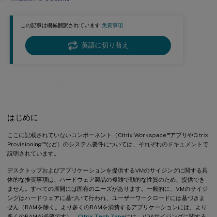
マルチセッションOS用VDA
ホスト/仮想化リソース
この記事は機械翻訳されています.
免責事項
Active Directory の機能レベル
HDX テクノロジー
英語に切り替え
Universal Print Server
サービス接続
システム要件
その他
はじめに
™
ここに記載されていないコンポーネント（Citrix Workspace
アプリやCitrix
™
Provisioning
など）のシステム要件については、それぞれのドキュメントで
説明されています。
デスクトップおよびアプリケーションを提供するVMのサイジングに関する具
体的な推奨事項は、ハードウェア製品の複雑で動的な性質のため、提供でき
ません。すべての展開には固有のニーズがあります。一般的に、VMのサイジ
ングはハードウェアに基づいて行われ、ユーザーワークロードには基づきま
せん（RAMを除く。より多くのRAMを消費するアプリケーションには、より
多くのRAMが必要です）。
Citrix Tech Zone
には、VDAサイジングに関する