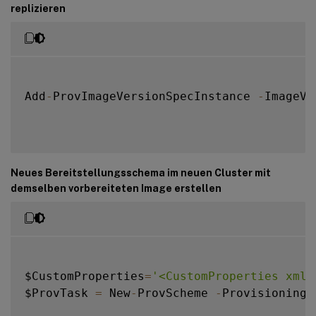
replizieren
Add
-
ProvImageVersionSpecInstance 
-
ImageVe
Neues Bereitstellungsschema im neuen Cluster mit
demselben vorbereiteten Image erstellen
$CustomProperties
=
'<CustomProperties xmln
$ProvTask 
=
 New
-
ProvScheme 
-
ProvisioningS