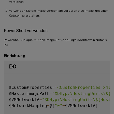
Versionen.
Verwenden Sie die Image-Version als vorbereitetes Image, um einen
Katalog zu erstellen.
PowerShell verwenden
PowerShell-Beispiel für den Image-Entkopplungs-Workflow in Nutanix
PC.
Einrichtung
$CustomProperties
=
'<CustomProperties xmln
$MasterImagePath
=
"XDHyp:\HostingUnits\${H
$VMNetwork1A
=
"XDHyp:\HostingUnits\${Hosti
$NetworkMapping
=
@
{
"0"
=
$VMNetwork1A
}