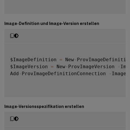
Image-Definition und Image-Version erstellen
$ImageDefinition 
=
 New
-
ProvImageDefinitio
$ImageVersion 
=
 New
-
ProvImageVersion 
-
Ima
Add
-
ProvImageDefinitionConnection 
-
ImageD
Image-Versionsspezifikation erstellen