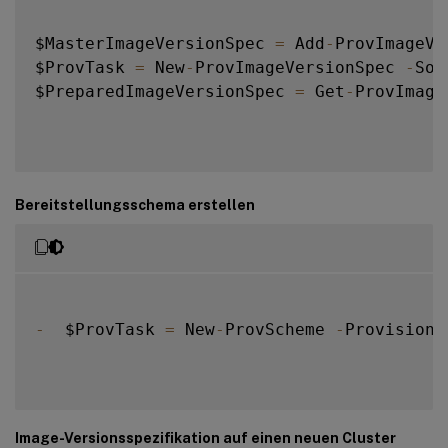
$MasterImageVersionSpec 
=
 Add
-
ProvImageVe
$ProvTask 
=
 New
-
ProvImageVersionSpec 
-
Sou
$PreparedImageVersionSpec 
=
 Get
-
ProvImage
Bereitstellungsschema erstellen
-
  $ProvTask 
=
 New
-
ProvScheme 
-
Provisioni
Image-Versionsspezifikation auf einen neuen Cluster