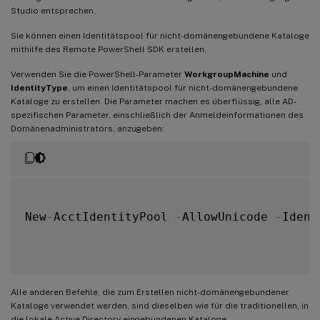
Studio entsprechen.
Sie können einen Identitätspool für nicht-domänengebundene Kataloge
mithilfe des Remote PowerShell SDK erstellen.
Verwenden Sie die PowerShell-Parameter
WorkgroupMachine
und
IdentityType
, um einen Identitätspool für nicht-domänengebundene
Kataloge zu erstellen. Die Parameter machen es überflüssig, alle AD-
spezifischen Parameter, einschließlich der Anmeldeinformationen des
Domänenadministrators, anzugeben:
New
-
AcctIdentityPool 
-
AllowUnicode 
-
Ident
Alle anderen Befehle, die zum Erstellen nicht-domänengebundener
Kataloge verwendet werden, sind dieselben wie für die traditionellen, in
die lokale Active Directory eingebundenen Kataloge.