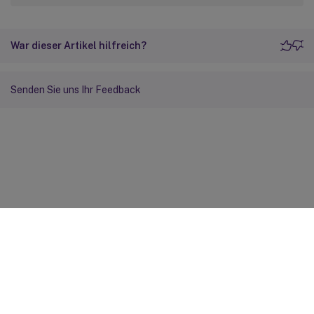
War dieser Artikel hilfreich?
Senden Sie uns Ihr Feedback
Feedback zur Site
Ihre Datenschutzauswahl
Datenschutz und rechtliche
Bestimmungen
Cookie-Einstellungen
docs.cloud.com