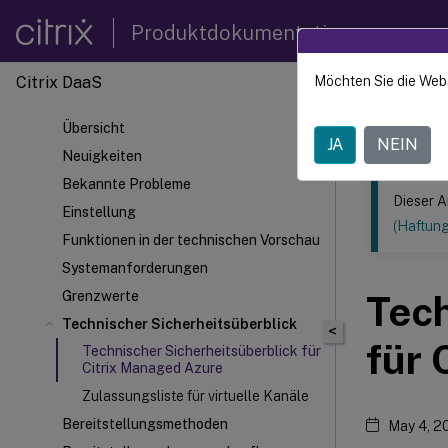
Produktdokumentation
Citrix DaaS
Möchten Sie die Web
Dieser Inhalt
Übersicht
Citrix 
JA
NEIN
Neuigkeiten
Bekannte Probleme
Dieser A
Einstellung
(Haftun
Funktionen in der technischen Vorschau
Systemanforderungen
Grenzwerte
Tech
Technischer Sicherheitsüberblick
<
für 
Technischer Sicherheitsüberblick für
Citrix Managed Azure
Zulassungsliste für virtuelle Kanäle
Bereitstellungsmethoden
May 4, 2