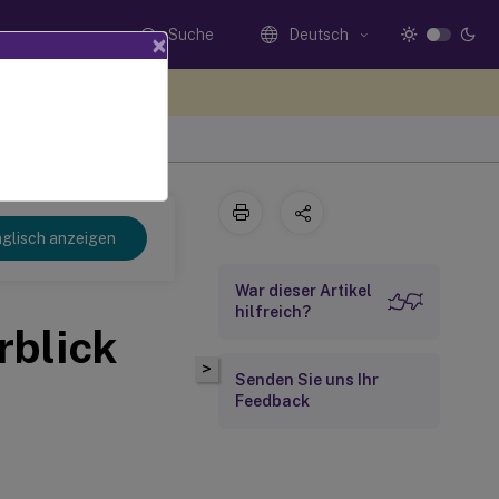
Suche
Deutsch
×
n Sie hier Feedback
glisch anzeigen
War dieser Artikel
hilfreich?
rblick
>
Senden Sie uns Ihr
Feedback