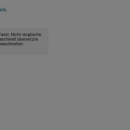
ick
.
fasst. Nicht-englische
aschinell übersetzte
 maschinellen