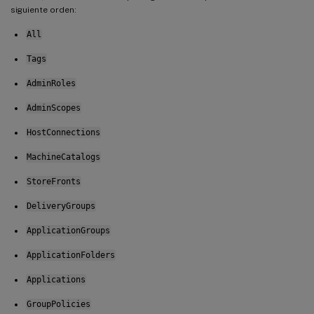
siguiente orden:
All
Tags
AdminRoles
AdminScopes
HostConnections
MachineCatalogs
StoreFronts
DeliveryGroups
ApplicationGroups
ApplicationFolders
Applications
GroupPolicies