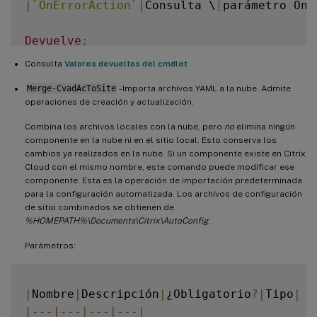
|
`
OnErrorAction
`
|
Consulta \
[
parámetro OnE
Devuelve
:
Consulta
Valores devueltos del cmdlet
Merge-CvadAcToSite
- Importa archivos YAML a la nube. Admite
operaciones de creación y actualización.
Combina los archivos locales con la nube, pero
no
elimina ningún
componente en la nube ni en el sitio local. Esto conserva los
cambios ya realizados en la nube. Si un componente existe en Citrix
Cloud con el mismo nombre, este comando puede modificar ese
componente. Esta es la operación de importación predeterminada
para la configuración automatizada. Los archivos de configuración
de sitio combinados se obtienen de
%HOMEPATH%\Documents\Citrix\AutoConfig
.
Parámetros:
|
Nombre
|
Descripción
|
¿Obligatorio
?
|
Tipo
|
|
--
-
|
--
-
|
--
-
|
--
-
|