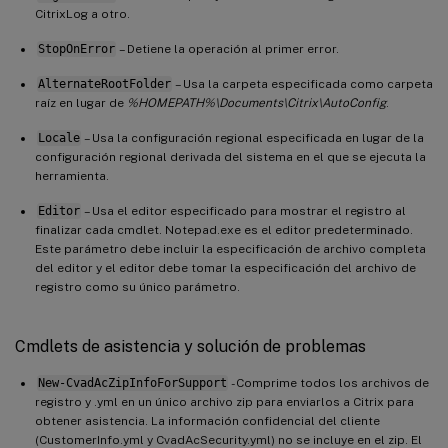
CitrixLog a otro.
StopOnError
– Detiene la operación al primer error.
AlternateRootFolder
– Usa la carpeta especificada como carpeta
raíz en lugar de
%HOMEPATH%\Documents\Citrix\AutoConfig
.
Locale
– Usa la configuración regional especificada en lugar de la
configuración regional derivada del sistema en el que se ejecuta la
herramienta.
Editor
– Usa el editor especificado para mostrar el registro al
finalizar cada cmdlet. Notepad.exe es el editor predeterminado.
Este parámetro debe incluir la especificación de archivo completa
del editor y el editor debe tomar la especificación del archivo de
registro como su único parámetro.
Cmdlets de asistencia y solución de problemas
New-CvadAcZipInfoForSupport
- Comprime todos los archivos de
registro y .yml en un único archivo zip para enviarlos a Citrix para
obtener asistencia. La información confidencial del cliente
(CustomerInfo.yml y CvadAcSecurity.yml) no se incluye en el zip. El