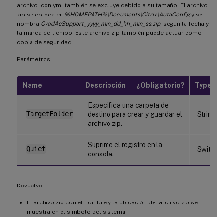
archivo Icon.yml también se excluye debido a su tamaño. El archivo
zip se coloca en
%HOMEPATH%\Documents\Citrix\AutoConfig
y se
nombra
CvadAcSupport_yyyy_mm_dd_hh_mm_ss.zip
, según la fecha y
la marca de tiempo. Este archivo zip también puede actuar como
copia de seguridad.
Parámetros:
Name
Descripción
¿Obligatorio?
Type
Especifica una carpeta de
TargetFolder
destino para crear y guardar el
String
archivo zip.
Suprime el registro en la
Quiet
Switc
consola.
Devuelve:
El archivo zip con el nombre y la ubicación del archivo zip se
muestra en el símbolo del sistema.