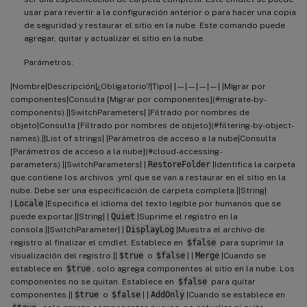
usar para revertir a la configuración anterior o para hacer una copia
de seguridad y restaurar el sitio en la nube. Este comando puede
agregar, quitar y actualizar el sitio en la nube.
Parámetros:
|Nombre|Descripción|¿Obligatorio?|Tipo| |—|—|—|—| |Migrar por
componentes|Consulta [Migrar por componentes](#migrate-by-
components).||SwitchParameters| |Filtrado por nombres de
objeto|Consulta [Filtrado por nombres de objeto](#filtering-by-object-
names).||List of strings| |Parámetros de acceso a la nube|Consulta
[Parámetros de acceso a la nube](#cloud-accessing-
parameters).||SwitchParameters| |
RestoreFolder
|Identifica la carpeta
que contiene los archivos .yml que se van a restaurar en el sitio en la
nube. Debe ser una especificación de carpeta completa.||String|
|
Locale
|Especifica el idioma del texto legible por humanos que se
puede exportar.||String| |
Quiet
|Suprime el registro en la
consola.||SwitchParameter| |
DisplayLog
|Muestra el archivo de
registro al finalizar el cmdlet. Establece en
$false
para suprimir la
visualización del registro.||
$true
o
$false
| |
Merge
|Cuando se
establece en
$true
, solo agrega componentes al sitio en la nube. Los
componentes no se quitan. Establece en
$false
para quitar
componentes.||
$true
o
$false
| |
AddOnly
|Cuando se establece en