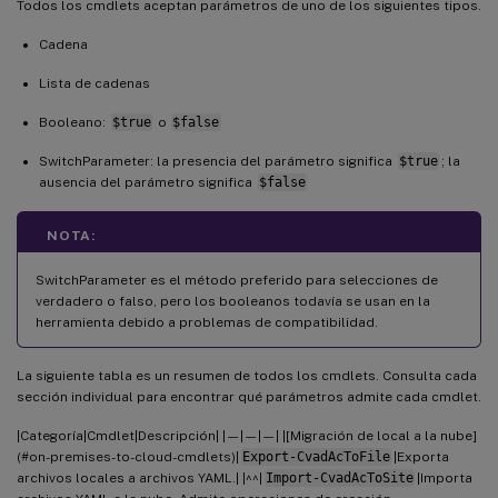
Todos los cmdlets aceptan parámetros de uno de los siguientes tipos.
Cadena
Lista de cadenas
Booleano:
$true
o
$false
SwitchParameter: la presencia del parámetro significa
$true
; la
ausencia del parámetro significa
$false
NOTA:
SwitchParameter es el método preferido para selecciones de
verdadero o falso, pero los booleanos todavía se usan en la
herramienta debido a problemas de compatibilidad.
La siguiente tabla es un resumen de todos los cmdlets. Consulta cada
sección individual para encontrar qué parámetros admite cada cmdlet.
|Categoría|Cmdlet|Descripción| |—|—|—| |[Migración de local a la nube]
(#on-premises-to-cloud-cmdlets)|
Export-CvadAcToFile
|Exporta
archivos locales a archivos YAML.| |^^|
Import-CvadAcToSite
|Importa