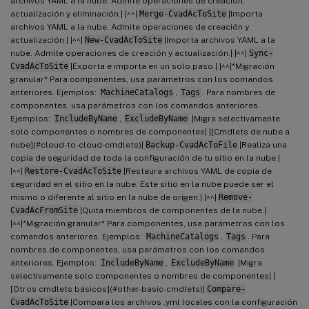
archivos YAML a la nube. Admite operaciones de creación,
actualización y eliminación.| |^^|
Merge-CvadAcToSite
|Importa
archivos YAML a la nube. Admite operaciones de creación y
actualización.| |^^|
New-CvadAcToSite
|Importa archivos YAML a la
nube. Admite operaciones de creación y actualización.| |^^|
Sync-
CvadAcToSite
|Exporta e importa en un solo paso.| |^^|*Migración
granular* Para componentes, usa parámetros con los comandos
anteriores. Ejemplos:
MachineCatalogs
,
Tags
. Para nombres de
componentes, usa parámetros con los comandos anteriores.
Ejemplos:
IncludeByName
,
ExcludeByName
.|Migra selectivamente
solo componentes o nombres de componentes| |[Cmdlets de nube a
nube](#cloud-to-cloud-cmdlets)|
Backup-CvadAcToFile
|Realiza una
copia de seguridad de toda la configuración de tu sitio en la nube.|
|^^|
Restore-CvadAcToSite
|Restaura archivos YAML de copia de
seguridad en el sitio en la nube. Este sitio en la nube puede ser el
mismo o diferente al sitio en la nube de origen.| |^^|
Remove-
CvadAcFromSite
|Quita miembros de componentes de la nube.|
|^^|*Migración granular* Para componentes, usa parámetros con los
comandos anteriores. Ejemplos:
MachineCatalogs
,
Tags
. Para
nombres de componentes, usa parámetros con los comandos
anteriores. Ejemplos:
IncludeByName
,
ExcludeByName
.|Migra
selectivamente solo componentes o nombres de componentes| |
[Otros cmdlets básicos](#other-basic-cmdlets)|
Compare-
CvadAcToSite
|Compara los archivos .yml locales con la configuración