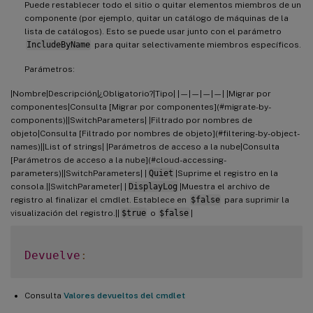
Puede restablecer todo el sitio o quitar elementos miembros de un
componente (por ejemplo, quitar un catálogo de máquinas de la
lista de catálogos). Esto se puede usar junto con el parámetro
IncludeByName
para quitar selectivamente miembros específicos.
Parámetros:
|Nombre|Descripción|¿Obligatorio?|Tipo| |—|—|—|—| |Migrar por
componentes|Consulta [Migrar por componentes](#migrate-by-
components)||SwitchParameters| |Filtrado por nombres de
objeto|Consulta [Filtrado por nombres de objeto](#filtering-by-object-
names)||List of strings| |Parámetros de acceso a la nube|Consulta
[Parámetros de acceso a la nube](#cloud-accessing-
parameters)||SwitchParameters| |
Quiet
|Suprime el registro en la
consola.||SwitchParameter| |
DisplayLog
|Muestra el archivo de
registro al finalizar el cmdlet. Establece en
$false
para suprimir la
visualización del registro.||
$true
o
$false
|
Devuelve
:
Consulta
Valores devueltos del cmdlet