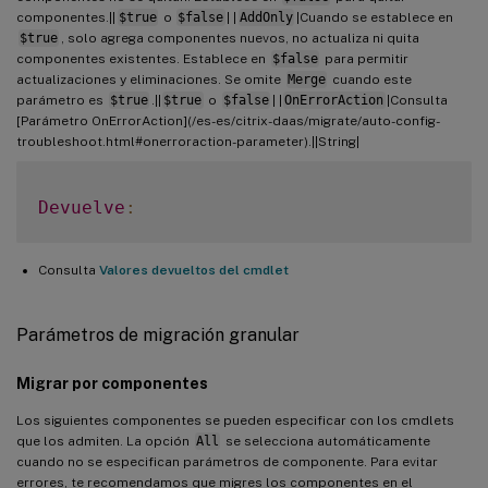
componentes.||
$true
o
$false
| |
AddOnly
|Cuando se establece en
$true
, solo agrega componentes nuevos, no actualiza ni quita
componentes existentes. Establece en
$false
para permitir
actualizaciones y eliminaciones. Se omite
Merge
cuando este
parámetro es
$true
.||
$true
o
$false
| |
OnErrorAction
|Consulta
[Parámetro OnErrorAction](/es-es/citrix-daas/migrate/auto-config-
troubleshoot.html#onerroraction-parameter).||String|
Devuelve
:
Consulta
Valores devueltos del cmdlet
Parámetros de migración granular
Migrar por componentes
Los siguientes componentes se pueden especificar con los cmdlets
que los admiten. La opción
All
se selecciona automáticamente
cuando no se especifican parámetros de componente. Para evitar
errores, te recomendamos que migres los componentes en el