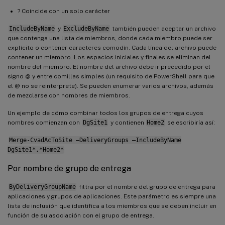
? Coincide con un solo carácter
IncludeByName
y
ExcludeByName
también pueden aceptar un archivo
que contenga una lista de miembros, donde cada miembro puede ser
explícito o contener caracteres comodín. Cada línea del archivo puede
contener un miembro. Los espacios iniciales y finales se eliminan del
nombre del miembro. El nombre del archivo debe ir precedido por el
signo @ y entre comillas simples (un requisito de PowerShell para que
el @ no se reinterprete). Se pueden enumerar varios archivos, además
de mezclarse con nombres de miembros.
Un ejemplo de cómo combinar todos los grupos de entrega cuyos
nombres comienzan con
DgSite1
y contienen
Home2
se escribiría así:
Merge-CvadAcToSite –DeliveryGroups –IncludeByName
DgSite1*,*Home2*
Por nombre de grupo de entrega
ByDeliveryGroupName
filtra por el nombre del grupo de entrega para
aplicaciones y grupos de aplicaciones. Este parámetro es siempre una
lista de inclusión que identifica a los miembros que se deben incluir en
función de su asociación con el grupo de entrega.