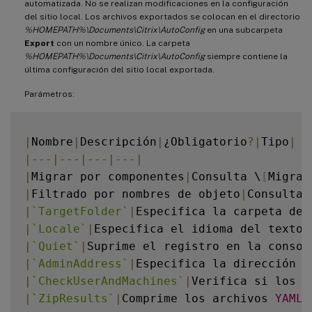
automatizada. No se realizan modificaciones en la configuración
del sitio local. Los archivos exportados se colocan en el directorio
%HOMEPATH%\Documents\Citrix\AutoConfig
en una subcarpeta
Export
con un nombre único. La carpeta
%HOMEPATH%\Documents\Citrix\AutoConfig
siempre contiene la
última configuración del sitio local exportada.
Parámetros:
|
Nombre
|
Descripción
|
¿Obligatorio
?
|
Tipo
|
|
--
-
|
--
-
|
--
-
|
--
-
|
|
Migrar por componentes
|
Consulta \
[
Migrar
|
Filtrado por nombres de objeto
|
Consulta 
|
`
TargetFolder
`
|
Especifica la carpeta de 
|
`
Locale
`
|
Especifica el idioma del texto 
|
`
Quiet
`
|
Suprime el registro en la consol
|
`
AdminAddress
`
|
Especifica la dirección 
D
|
`
CheckUserAndMachines
`
|
Verifica si los u
|
`
ZipResults
`
|
Comprime los archivos 
YAML
 