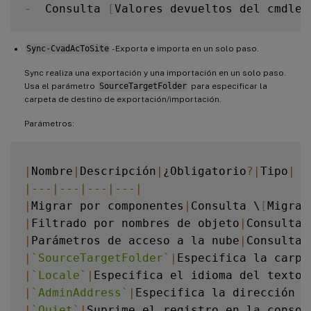
-
  Consulta 
[
Valores devueltos del cmdlet
Sync-CvadAcToSite
- Exporta e importa en un solo paso.
Sync realiza una exportación y una importación en un solo paso.
Usa el parámetro
SourceTargetFolder
para especificar la
carpeta de destino de exportación/importación.
Parámetros:
|
Nombre
|
Descripción
|
¿Obligatorio
?
|
Tipo
|
|
--
-
|
--
-
|
--
-
|
--
-
|
|
Migrar por componentes
|
Consulta \
[
Migrar
|
Filtrado por nombres de objeto
|
Consulta 
|
Parámetros de acceso a la nube
|
Consulta 
|
`
SourceTargetFolder
`
|
Especifica la carpe
|
`
Locale
`
|
Especifica el idioma del texto 
|
`
AdminAddress
`
|
Especifica la dirección 
D
|
`
Quiet
`
|
Suprime el registro en la consol