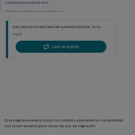
Cmdlets de activación de sitios
Cmdlets para fusionar varios sitios locales
Parámetros genéricos
Este artículo ha sido traducido automáticamente.
(Aviso
Valores devueltos del cmdlet
legal)
Leer en inglés
Cmdlets de la herramienta de
configuración automatizada para la
migración
Esta página enumera todos los cmdlets y parámetros compatibles
con la herramienta para casos de uso de migración.