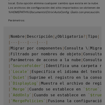
local. Esta opción elimina cualquier cambio que exista en la nube.
Los archivos de configuración del sitio importados se obtienen de
%HOMEPATH%\Documents\Citrix\AutoConfig
.
Úsalo con precaución.
Parámetros:
|
Nombre
|
Descripción
|
¿Obligatorio
?
|
Tipo
|
|
--
-
|
--
-
|
--
-
|
--
-
|
|
Migrar por componentes
|
Consulta \
[
Migrar
|
Filtrado por nombres de objeto
|
Consulta 
|
Parámetros de acceso a la nube
|
Consulta 
|
`
SourceFolder
`
|
Identifica una carpeta ra
|
`
Locale
`
|
Especifica el idioma del texto 
|
`
Quiet
`
|
Suprime el registro en la consol
|
`
DisplayLog
`
|
Muestra el archivo de regis
|
`
Merge
`
|
Cuando se establece en 
`
$true
`
,
 
|
`
AddOnly
`
|
Cuando se establece en 
`
$true
`
|
`
MergePolicies
`
|
Fusiona la configuración