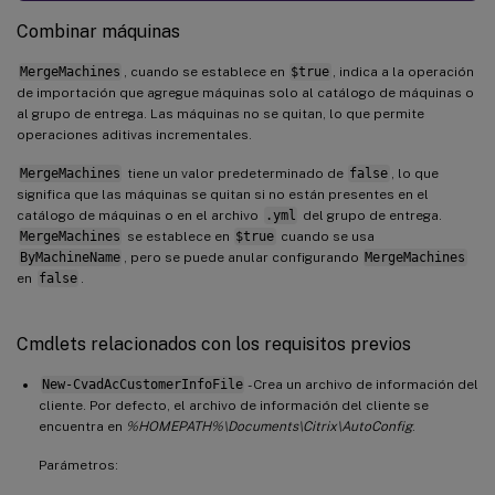
Combinar máquinas
MergeMachines
, cuando se establece en
$true
, indica a la operación
de importación que agregue máquinas solo al catálogo de máquinas o
al grupo de entrega. Las máquinas no se quitan, lo que permite
operaciones aditivas incrementales.
MergeMachines
tiene un valor predeterminado de
false
, lo que
significa que las máquinas se quitan si no están presentes en el
catálogo de máquinas o en el archivo
.yml
del grupo de entrega.
MergeMachines
se establece en
$true
cuando se usa
ByMachineName
, pero se puede anular configurando
MergeMachines
en
false
.
Cmdlets relacionados con los requisitos previos
New-CvadAcCustomerInfoFile
- Crea un archivo de información del
cliente. Por defecto, el archivo de información del cliente se
encuentra en
%HOMEPATH%\Documents\Citrix\AutoConfig
.
Parámetros: