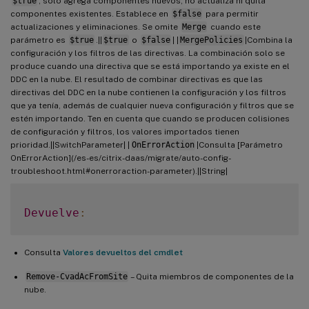
$true
, solo agrega componentes nuevos, no actualiza ni quita
componentes existentes. Establece en
$false
para permitir
actualizaciones y eliminaciones. Se omite
Merge
cuando este
parámetro es
$true
.||
$true
o
$false
| |
MergePolicies
|Combina la
configuración y los filtros de las directivas. La combinación solo se
produce cuando una directiva que se está importando ya existe en el
DDC en la nube. El resultado de combinar directivas es que las
directivas del DDC en la nube contienen la configuración y los filtros
que ya tenía, además de cualquier nueva configuración y filtros que se
estén importando. Ten en cuenta que cuando se producen colisiones
de configuración y filtros, los valores importados tienen
prioridad.||SwitchParameter| |
OnErrorAction
|Consulta [Parámetro
OnErrorAction](/es-es/citrix-daas/migrate/auto-config-
troubleshoot.html#onerroraction-parameter).||String|
Devuelve
:
Consulta
Valores devueltos del cmdlet
Remove-CvadAcFromSite
– Quita miembros de componentes de la
nube.