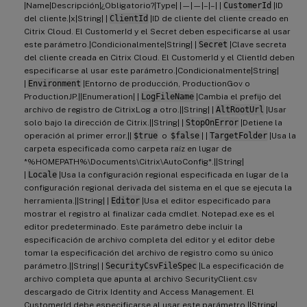
|Name|Descripción|¿Obligatorio?|Type| |—|—|–|–| |
CustomerId
|ID
del cliente.|x|String| |
ClientId
|ID de cliente del cliente creado en
Citrix Cloud. El CustomerId y el Secret deben especificarse al usar
este parámetro.|Condicionalmente|String| |
Secret
|Clave secreta
del cliente creada en Citrix Cloud. El CustomerId y el ClientId deben
especificarse al usar este parámetro.|Condicionalmente|String|
|
Environment
|Entorno de producción, ProductionGov o
ProductionJP.||Enumeration| |
LogFileName
|Cambia el prefijo del
archivo de registro de CitrixLog a otro.||String| |
AltRootUrl
|Usar
solo bajo la dirección de Citrix.||String| |
StopOnError
|Detiene la
operación al primer error.||
$true
o
$false
| |
TargetFolder
|Usa la
carpeta especificada como carpeta raíz en lugar de
*%HOMEPATH%\Documents\Citrix\AutoConfig*.||String|
|
Locale
|Usa la configuración regional especificada en lugar de la
configuración regional derivada del sistema en el que se ejecuta la
herramienta.||String| |
Editor
|Usa el editor especificado para
mostrar el registro al finalizar cada cmdlet. Notepad.exe es el
editor predeterminado. Este parámetro debe incluir la
especificación de archivo completa del editor y el editor debe
tomar la especificación del archivo de registro como su único
parámetro.||String| |
SecurityCsvFileSpec
|La especificación de
archivo completa que apunta al archivo SecurityClient.csv
descargado de Citrix Identity and Access Management. El
CustomerId debe especificarse al usar este parámetro.||String|