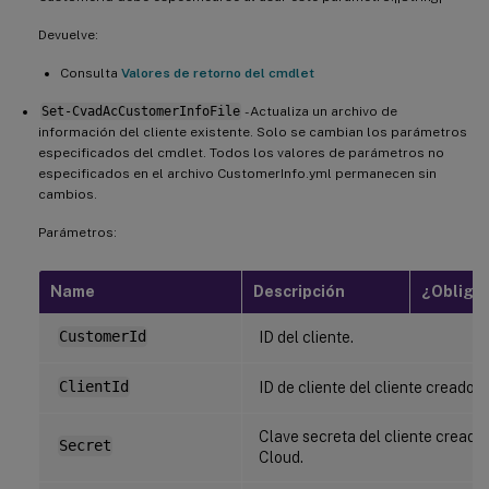
Devuelve:
Consulta
Valores de retorno del cmdlet
Set-CvadAcCustomerInfoFile
- Actualiza un archivo de
información del cliente existente. Solo se cambian los parámetros
especificados del cmdlet. Todos los valores de parámetros no
especificados en el archivo CustomerInfo.yml permanecen sin
cambios.
Parámetros:
Name
Descripción
¿Obligat
CustomerId
ID del cliente.
ClientId
ID de cliente del cliente creado e
Clave secreta del cliente creada 
Secret
Cloud.