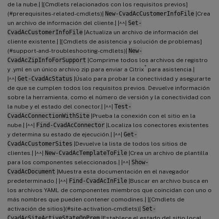
de la nube.| |[Cmdlets relacionados con los requisitos previos]
(#prerequisites-related-cmdlets)|
New-CvadAcCustomerInfoFile
|Crea
un archivo de información del cliente.| |^^|
Set-
CvadAcCustomerInfoFile
|Actualiza un archivo de información del
cliente existente.| |[Cmdlets de asistencia y solución de problemas]
(#support-and-troubleshooting-cmdlets)|
New-
CvadAcZipInfoForSupport
|Comprime todos los archivos de registro
®
y .yml en un único archivo zip para enviar a Citrix
para asistencia.|
|^^|
Get-CvadAcStatus
|Úsalo para probar la conectividad y asegurarte
de que se cumplen todos los requisitos previos. Devuelve información
sobre la herramienta, como el número de versión y la conectividad con
la nube y el estado del conector.| |^^|
Test-
CvadAcConnectionWithSite
|Prueba la conexión con el sitio en la
nube.| |^^|
Find-CvadAcConnector
|Localiza los conectores existentes
y determina su estado de ejecución.| |^^|
Get-
CvadAcCustomerSites
|Devuelve la lista de todos los sitios de
clientes.| |^^|
New-CvadAcTemplateToFile
|Crea un archivo de plantilla
para los componentes seleccionados.| |^^|
Show-
CvadAcDocument
|Muestra esta documentación en el navegador
predeterminado.| |^^|
Find-CvadAcInFile
|Buscar en archivo busca en
los archivos YAML de componentes miembros que coincidan con uno o
más nombres que pueden contener comodines.| |[Cmdlets de
activación de sitios](#site-activation-cmdlets)|
Set-
CvadAcSiteActiveStateOnPrem
|Establece el estado del sitio local