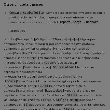
Otros cmdlets básicos
Compare-CvadAcToSite
- Compara los archivos .yml locales con la
configuración en la nube, lo que produce un informe de los
cambios realizados por un cmdlet
Import
,
Merge
o
Restore
.
Parámetros:
|Nombre|Descripción|¿Obligatorio?|Tipo| |—|—|—|—| |Migrar por
componentes|Consulta [Migrar por componentes](#migrate-by-
components).||SwitchParameters| |Filtrado por nombres de
objeto|Consulta [Filtrado por nombres de objeto](#filtering-by-object-
names).||List of strings| |Parámetros de acceso a la nube|Consulta
[Parámetros de acceso a la nube](#cloud-accessing-
parameters).||SwitchParameters| |
SourceFolder
|Identifica una
carpeta raíz sustituta para
*%HOMEPATH%\Documents\Citrix\AutoConfig*.||String|
|
Locale
|Especifica el idioma del texto legible por humanos que se
puede exportar.||String| |
Quiet
|Suprime el registro en la
consola.||SwitchParameter| |
DisplayLog
|Muestra el archivo de
registro al finalizar el cmdlet. Establece en
$false
para suprimir la
visualización del registro.||
$true
o
$false
| |
Merge
|Cuando se
establece en
$true
, solo agrega componentes al sitio en la nube. Los
componentes no se quitan. Establece en
$false
para quitar