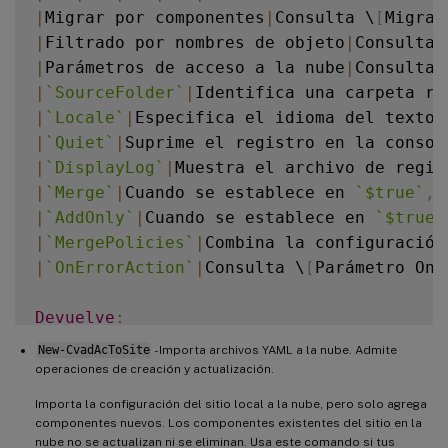
|
Migrar por componentes
|
Consulta \
[
Migrar
|
Filtrado por nombres de objeto
|
Consulta 
|
Parámetros de acceso a la nube
|
Consulta 
|
`
SourceFolder
`
|
Identifica una carpeta ra
|
`
Locale
`
|
Especifica el idioma del texto 
|
`
Quiet
`
|
Suprime el registro en la consol
|
`
DisplayLog
`
|
Muestra el archivo de regis
|
`
Merge
`
|
Cuando se establece en 
`
$true
`
,
 
|
`
AddOnly
`
|
Cuando se establece en 
`
$true
`
|
`
MergePolicies
`
|
Combina la configuración
|
`
OnErrorAction
`
|
Consulta \
[
Parámetro OnE
Devuelve
:
New-CvadAcToSite
- Importa archivos YAML a la nube. Admite
-
  Consulta 
[
Valores devueltos del cmdlet
operaciones de creación y actualización.
Importa la configuración del sitio local a la nube, pero solo agrega
componentes nuevos. Los componentes existentes del sitio en la
nube no se actualizan ni se eliminan. Usa este comando si tus