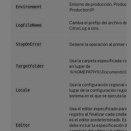
Entorno de producción, Producti
Environment
ProductionJP.
Cambia el prefijo del archivo de r
LogFileName
CitrixLog a otro.
StopOnError
Detiene la operación al primer err
Usa la carpeta especificada como
TargetFolder
en lugar de
%HOMEPATH%\Documents\Citri
Usa la configuración regional es
Locale
lugar de la configuración regiona
sistema en el que se ejecuta la h
Usa el editor especificado para m
registro al finalizar cada cmdlet
es el editor predeterminado. Est
Editor
debe incluir la especificación de
completa del editor y el editor de