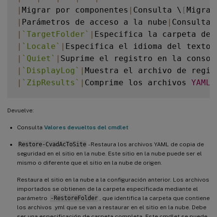
|
Migrar por componentes
|
Consulta \
[
Migrar
|
Parámetros de acceso a la nube
|
Consulta 
|
`
TargetFolder
`
|
Especifica la carpeta de 
|
`
Locale
`
|
Especifica el idioma del texto 
|
`
Quiet
`
|
Suprime el registro en la consol
|
`
DisplayLog
`
|
Muestra el archivo de regis
|
`
ZipResults
`
|
Comprime los archivos 
YAML
 
Devuelve:
Consulta
Valores devueltos del cmdlet
Restore-CvadAcToSite
- Restaura los archivos YAML de copia de
seguridad en el sitio en la nube. Este sitio en la nube puede ser el
mismo o diferente que el sitio en la nube de origen.
Restaura el sitio en la nube a la configuración anterior. Los archivos
importados se obtienen de la carpeta especificada mediante el
parámetro
-RestoreFolder
, que identifica la carpeta que contiene
los archivos .yml que se van a restaurar en el sitio en la nube. Debe
ser una especificación de carpeta completa. Este cmdlet se puede