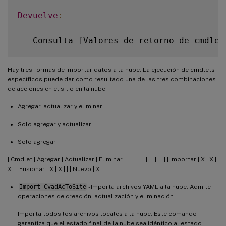
Devuelve
:
-
  Consulta 
[
Valores de retorno de cmdlet
Hay tres formas de importar datos a la nube. La ejecución de cmdlets
específicos puede dar como resultado una de las tres combinaciones
de acciones en el sitio en la nube:
Agregar, actualizar y eliminar
Solo agregar y actualizar
Solo agregar
| Cmdlet | Agregar | Actualizar | Eliminar | | — |— | — | — | | Importar | X | X |
X | | Fusionar | X | X | | | Nuevo | X | | |
Import-CvadAcToSite
- Importa archivos YAML a la nube. Admite
operaciones de creación, actualización y eliminación.
Importa todos los archivos locales a la nube. Este comando
garantiza que el estado final de la nube sea idéntico al estado