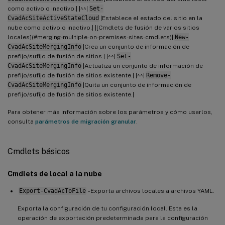
como activo o inactivo.| |^^|
Set-
CvadAcSiteActiveStateCloud
|Establece el estado del sitio en la
nube como activo o inactivo.| |[Cmdlets de fusión de varios sitios
locales](#merging-multiple-on-premises-sites-cmdlets)|
New-
CvadAcSiteMergingInfo
|Crea un conjunto de información de
prefijo/sufijo de fusión de sitios.| |^^|
Set-
CvadAcSiteMergingInfo
|Actualiza un conjunto de información de
prefijo/sufijo de fusión de sitios existente.| |^^|
Remove-
CvadAcSiteMergingInfo
|Quita un conjunto de información de
prefijo/sufijo de fusión de sitios existente.|
Para obtener más información sobre los parámetros y cómo usarlos,
consulta
parámetros de migración granular
.
Cmdlets básicos
Cmdlets de local a la nube
Export-CvadAcToFile
- Exporta archivos locales a archivos YAML.
Exporta la configuración de tu configuración local. Esta es la
operación de exportación predeterminada para la configuración