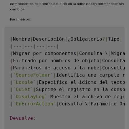
componentes existentes del sitio en la nube deben permanecer sin
cambios.
Parámetros:
|
Nombre
|
Descripción
|
¿Obligatorio
?
|
Tipo
|
|
--
-
|
--
-
|
--
-
|
--
-
|
|
Migrar por componentes
|
Consulta \
[
Migrar
|
Filtrado por nombres de objeto
|
Consulta 
|
Parámetros de acceso a la nube
|
Consulta 
|
`
SourceFolder
`
|
Identifica una carpeta ra
|
`
Locale
`
|
Especifica el idioma del texto 
|
`
Quiet
`
|
Suprime el registro en la consol
|
`
DisplayLog
`
|
Muestra el archivo de regis
|
`
OnErrorAction
`
|
Consulta \
[
Parámetro OnE
Devuelve
: