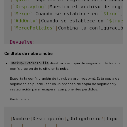
|
`
DisplayLog
`
|
Muestra el archivo de regis
|
`
Merge
`
|
Cuando se establece en 
`
$true
`
,
 
|
`
AddOnly
`
|
Cuando se establece en 
`
$true
`
|
`
MergePolicies
`
|
Combina la configuración
Devuelve
:
Cmdlets de nube a nube
-
  Consulta 
[
Valores devueltos del cmdlet
Backup-CvadAcToFile
- Realiza una copia de seguridad de toda la
configuración de tu sitio en la nube.
Exporta la configuración de tu nube a archivos .yml. Esta copia de
seguridad se puede usar en un proceso de copia de seguridad y
restauración para recuperar componentes perdidos.
Parámetros:
|
Nombre
|
Descripción
|
¿Obligatorio
?
|
Tipo
|
|
--
-
|
--
-
|
--
-
|
--
-
|