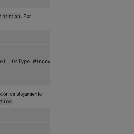
inition
. Por
e1 
-
OsType Windows 
-
VdaSessionSupport MultiSe
xión de alojamiento
ction
.