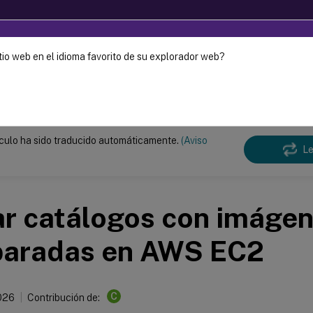
tio web en el idioma favorito de su explorador web?
o se ha traducido automáticamente de forma dinámica.
Enví
DaaS
ículo ha sido traducido automáticamente.
(Aviso
Le
ar catálogos con imáge
paradas en AWS EC2
C
026
Contribución de: