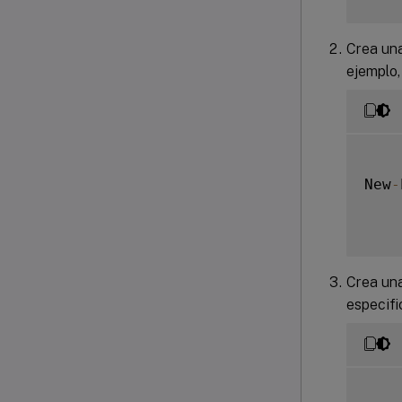
Crea un
ejemplo,
New
-
Crea una
especif