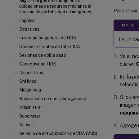
Migrar cargas de trabajo entre
ubicaciones de recursos mediante el
Para crear 
servicio de portabilidad de imágenes
Imprimir
NOTA:
Directivas
Información general de HDX
La unida
Canales virtuales de Citrix ICA
Sesiones de doble salto
Ve al n
clic en
C
Conectividad HDX
Dispositivos
En la p
Gráficos
seleccio
Multimedia
Si quier
Redirección de contenido general
imagen c
Administrar
máquin
Supervisar
Asesor
Agrega u
Servicio de actualización de VDA (VUS)