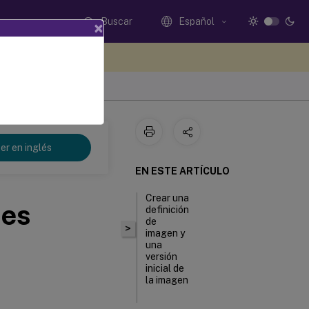
Buscar
Español
×
e sus comentarios aquí
er en inglés
EN ESTE ARTÍCULO
Crear una
nes
definición
de
>
imagen y
una
versión
inicial de
la imagen