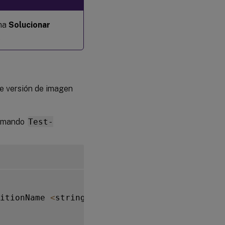
cha
Solucionar
.
e versión de imagen
comando
Test-
itionName 
<
string
[
]
>