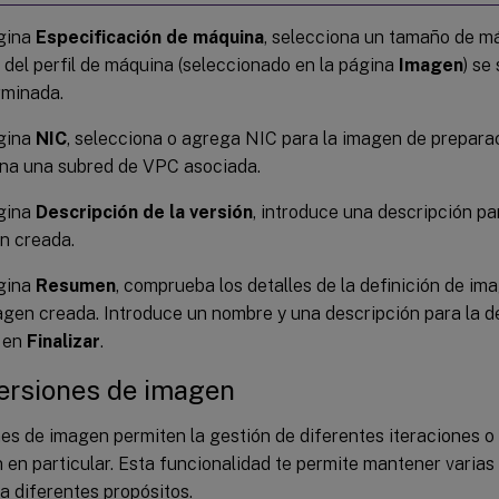
ágina
Especificación de máquina
, selecciona un tamaño de m
del perfil de máquina (seleccionado en la página
Imagen
) se
rminada.
ágina
NIC
, selecciona o agrega NIC para la imagen de prepara
ona una subred de VPC asociada.
ágina
Descripción de la versión
, introduce una descripción par
n creada.
ágina
Resumen
, comprueba los detalles de la definición de imag
agen creada. Introduce un nombre y una descripción para la d
c en
Finalizar
.
versiones de imagen
es de imagen permiten la gestión de diferentes iteraciones o
en particular. Esta funcionalidad te permite mantener varias
a diferentes propósitos.