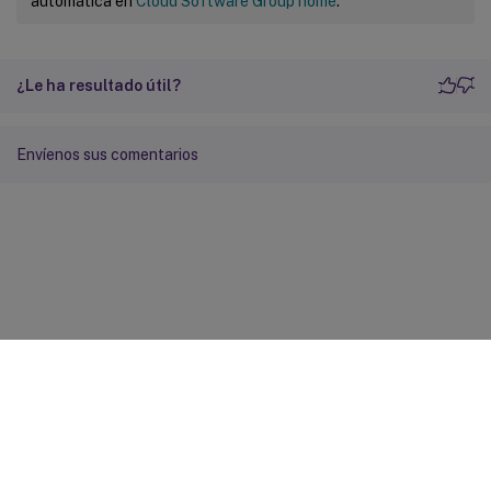
automática en
Cloud Software Group home
.
¿Le ha resultado útil?
Envíenos sus comentarios
Comentarios sobre el sitio
Sus opciones de privacidad
Condiciones legales y de