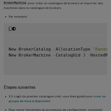
BrokerMachine
pour créer un catalogue de brokers et importer des
machines dans le catalogue de brokers.
Par exemple :
New
-
BrokerCatalog 
-
AllocationType 
"Random
New
-
BrokerMachine 
-
CatalogUid 
3
-
HostedMa
Étapes suivantes
S’il s’agit du premier catalogue créé, vous êtes guidé pour
créer un
groupe de mise à disposition
.
Pour revoir l’ensemble du processus de configuration, consultez