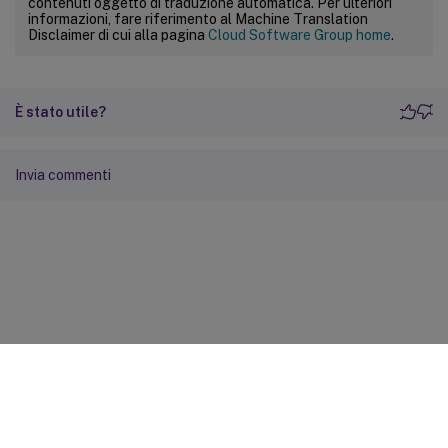
contenuti oggetto di traduzione automatica. Per ulteriori
informazioni, fare riferimento al Machine Translation
Disclaimer di cui alla pagina
Cloud Software Group home
.
È stato utile?
Invia commenti