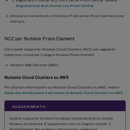
Registrare il cluster NC2 con il server Prism Central. Vedere
Microsoft.Storage/storageAccounts/blobSer
Registrazione di un cluster con Prism Central
.
Utilizzare il nome host o l’indirizzo IP del server Prism Central come
indirizzo.
NC2 per Nutanix Prism Element
Citrix DaaS supporta i Nutanix Cloud Clusters (NC2) nel seguente
hypervisor cloud per il plug-in Nutanix Prism Element.
Amazon Web Services (AWS)
Nutanix Cloud Clusters su AWS
Per ulteriori informazioni sui Nutanix Cloud Clusters su AWS, vedere
Guida alla distribuzione e all’utente di Nutanix Cloud Clusters su AWS
.
SUGGERIMENTO:
Questo supporto fornisce la stessa funzionalità di un cluster
Nutanix on-premise. È supportato solo un singolo cluster, il
Prism Element
. Per maggiori informazioni, vedere
qui
.