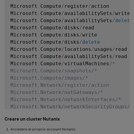
Microsoft
.
Compute
/
register
/
action

Microsoft
.
Compute
/
availabilitySets
/
write

Microsoft
.
Compute
/
availabilitySets
/
delete
Microsoft
.
Compute
/
disks
/
read 

Microsoft
.
Compute
/
disks
/
write

Microsoft
.
Compute
/
disks
/
delete
Microsoft
.
Compute
/
locations
/
usages
/
read

Microsoft
.
Compute
/
availabilitySets
/
read 

Microsoft
.
Compute
/
virtualMachines
/* 

Microsoft.Compute/snapshots/* 

Microsoft.Compute/images/*

Microsoft.Network/register/action 

Microsoft.Network/natGateways/* 

Microsoft.Network/networkInterfaces/* 

Microsoft.Network/networkSecurityGroups/* 
Microsoft.Network/publicIPAddresses/* 

Creare un cluster Nutanix
Microsoft.Network/virtualNetworks/* 

Microsoft.Network/locations/usages/read 

Accedere al proprio account Nutanix.