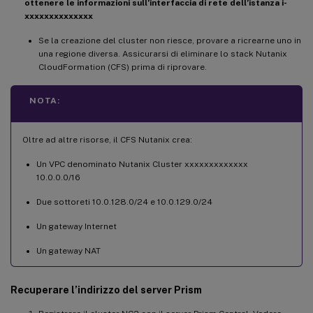
ottenere le informazioni sull’interfaccia di rete dell’istanza i-
Microsoft.Nutanix/Nodes/delete 

xxxxxxxxxxxxxx
Microsoft.Nutanix/register/action

Microsoft.Network/virtualHubs/*

Se la creazione del cluster non riesce, provare a ricrearne uno in
una regione diversa. Assicurarsi di eliminare lo stack Nutanix
Microsoft.Network/routeTables/read 

CloudFormation (CFS) prima di riprovare.
Microsoft.Network/routeTables/write 

Microsoft.Network/routeTables/delete 

NOTA:
Microsoft.Network/routeTables/join/action

Microsoft.Network/routeTables/routes/read
Oltre ad altre risorse, il CFS Nutanix crea:
    -  Microsoft.CostManagement/views/rea
    -  Microsoft.CostManagement/externalB
Un VPC denominato Nutanix Cluster xxxxxxxxxxxxx
Microsoft.CostManagement/externalBillingA
10.0.0.0/16
Microsoft.Network/virtualWans/write 

Due sottoreti 10.0.128.0/24 e 10.0.129.0/24
Microsoft.Network/virtualWans/read 

Microsoft.Network/virtualWans/delete Micr
Un gateway Internet
-  Microsoft.Network/privateEndpoints/wri
Un gateway NAT
-  Microsoft.Network/privateEndpoints/pri
-  Microsoft.Storage/storageAccounts/blob
Recuperare l’indirizzo del server Prism
Microsoft.Storage/storageAccounts/blobSer
Microsoft.Storage/storageAccounts/blobSer