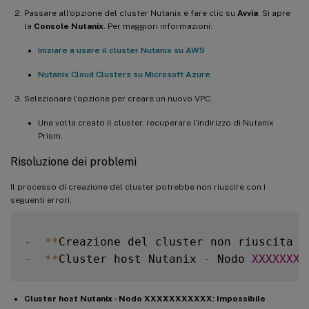
Microsoft.Storage/register/action 

Passare all’opzione del cluster Nutanix e fare clic su
Avvia
. Si apre
Microsoft.Storage/checknameavailability/r
la
Console Nutanix
. Per maggiori informazioni:
Microsoft.Storage/storageAccounts/write 

Iniziare a usare il cluster Nutanix su AWS
Microsoft.Storage/storageAccounts/read 

Microsoft.Storage/storageAccounts/delete 
Nutanix Cloud Clusters su Microsoft Azure
Microsoft.Storage/storageAccounts/blobSer
Selezionare l’opzione per creare un nuovo VPC.
Microsoft.ResourceHealth/AvailabilityStatu
Microsoft.ManagedIdentity/userAssignedIde
Una volta creato il cluster, recuperare l’indirizzo di Nutanix
Microsoft.Resources/subscriptions/resourc
Prism.
Microsoft.Resources/tags/write 

Risoluzione dei problemi
Microsoft.Resources/tags/delete 

Microsoft.Resources/providers/read 

Il processo di creazione del cluster potrebbe non riuscire con i
seguenti errori:
Microsoft.Compute/sshPublicKeys/read 

Microsoft.Compute/sshPublicKeys/write 

Microsoft.Compute/sshPublicKeys/delete Mi
-
**
Creazione del cluster non riuscita e
Microsoft.Nutanix/Interfaces/write 

-
**
Cluster host Nutanix 
-
 Nodo 
XXXXXXXX
Microsoft.Nutanix/Interfaces/delete 

Microsoft.Nutanix/Nodes/read 

Cluster host Nutanix - Nodo XXXXXXXXXXX: Impossibile
Microsoft.Nutanix/Nodes/write
