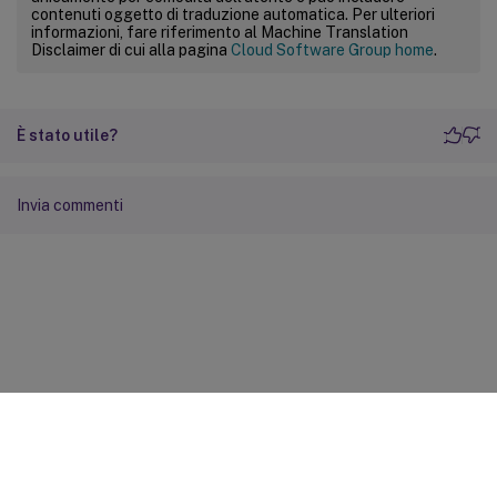
contenuti oggetto di traduzione automatica. Per ulteriori
informazioni, fare riferimento al Machine Translation
Disclaimer di cui alla pagina
Cloud Software Group home
.
È stato utile?
Invia commenti