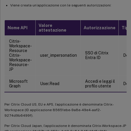
Viene creata un’applicazione con le seguenti autorizzazioni:
Valore
Nome API
Autorizzazione
Tipo
attestazione
Citrix-
Workspace-
Resource
SSO di Citrix
Citrix-
user_impersonation
Del
Entra ID
Workspace-
Resource-
JP
Microsoft
Accedi e leggi il
User.Read
Del
Graph
profilo utente
Per Citrix Cloud US, EU e APS, l’applicazione è denominata Citrix-
Workspace (ID applicazione 85651ebe-9a8e-49e4-aaf2-
9274d9b6499f).
Per Citrix Cloud Japan, l’applicazione è denominata Citrix-Workspace-JP