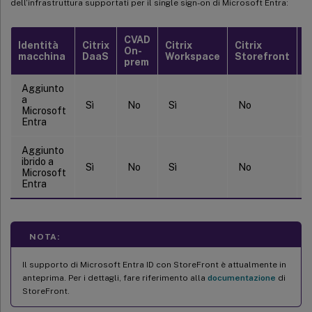
dell’infrastruttura supportati per il single sign-on di Microsoft Entra:
CVAD
C
Identità
Citrix
Citrix
Citrix
On-
G
macchina
DaaS
Workspace
Storefront
prem
S
Aggiunto
a
Sì
No
Sì
No
S
Microsoft
Entra
Aggiunto
ibrido a
Sì
No
Sì
No
S
Microsoft
Entra
NOTA:
Il supporto di Microsoft Entra ID con StoreFront è attualmente in
anteprima. Per i dettagli, fare riferimento alla
documentazione
di
StoreFront.