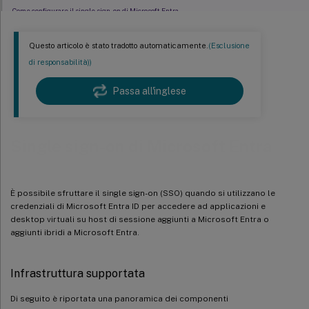
Come configurare il single sign-on di Microsoft Entra
Piano di controllo e accesso Citrix
Questo articolo è stato tradotto automaticamente.
(Esclusione
Risoluzione dei problemi
di responsabilità))
Passa all'inglese
Single sign-on di Microsoft Entra
È possibile sfruttare il single sign-on (SSO) quando si utilizzano le
credenziali di Microsoft Entra ID per accedere ad applicazioni e
desktop virtuali su host di sessione aggiunti a Microsoft Entra o
aggiunti ibridi a Microsoft Entra.
Infrastruttura supportata
Di seguito è riportata una panoramica dei componenti