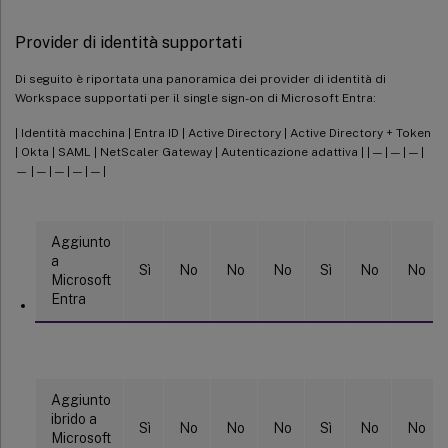
Provider di identità supportati
Di seguito è riportata una panoramica dei provider di identità di
Workspace supportati per il single sign-on di Microsoft Entra:
| Identità macchina | Entra ID | Active Directory | Active Directory + Token
| Okta | SAML | NetScaler Gateway | Autenticazione adattiva | | — | — | — |
— | — | — | — | — |
Aggiunto
a
Sì
No
No
No
Sì
No
No
Microsoft
Entra
Aggiunto
ibrido a
Sì
No
No
No
Sì
No
No
Microsoft