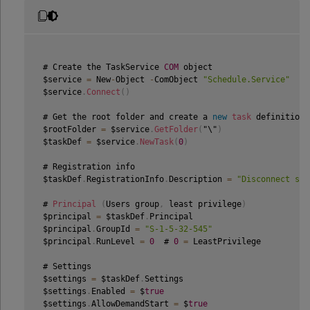
 # Create the TaskService 
COM
 object

 $service 
=
 New
-
Object 
-
ComObject 
"Schedule.Service"
 $service
.
Connect
(
)
 # Get the root folder and create a 
new
task
 definition

 $rootFolder 
=
 $service
.
GetFolder
(
"\"
)
 $taskDef 
=
 $service
.
NewTask
(
0
)
 # Registration info

 $taskDef
.
RegistrationInfo
.
Description 
=
"Disconnect ses
 # 
Principal
(
Users group
,
 least privilege
)
 $principal 
=
 $taskDef
.
Principal

 $principal
.
GroupId 
=
"S-1-5-32-545"
 $principal
.
RunLevel 
=
0
  # 
0
=
 LeastPrivilege

 # Settings

 $settings 
=
 $taskDef
.
Settings

 $settings
.
Enabled 
=
 $
true
 $settings
.
AllowDemandStart 
=
 $
true