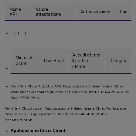
Nome
Valore
Autorizzazione
Tipo
API
attestazione
| – | – | – | – |
Accedi e leggi
Microsoft
User.Read
il profilo
Delegata
Graph
utente
Per Citrix Cloud US, EU e APS, l’applicazione è denominata Citrix-
Workspace-Resource (ID applicazione 3a510bb1-e334-4298-831e-
3eac97f8b26c).
Per Citrix Cloud Japan, l’applicazione è denominata Citrix-Workspace-
Resource-JP (ID applicazione 0027603f-364b-40f2-98be-
8ca4bb79bf8b).
Applicazione Citrix Client