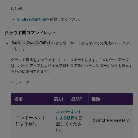
戻り値:
Cmdlet の戻り値
を参照してください。
クラウド間コマンドレット
Backup-CvadAcToFile
- クラウドサイトからすべての構成をバックアッ
プします。
クラウド構成を.ymlファイルにエクスポートします。このバックアップ
は、バックアップおよび復元プロセスで失われたコンポーネントを復元す
るために使用できます。
パラメーター:
名前
説明
必須?
種類
コンポーネント
コンポーネント
を参
による移行
SwitchParameters
による移行
照してくださ
い。