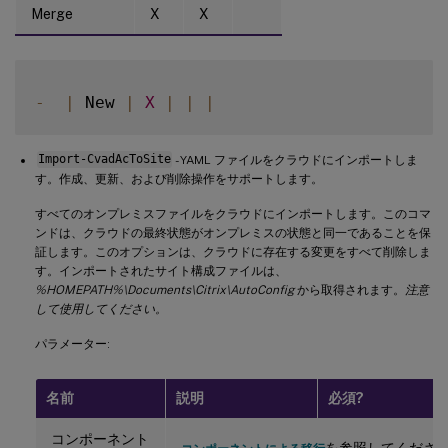
Merge
X
X
-
|
 New 
|
X
|
|
|
Import-CvadAcToSite
- YAML ファイルをクラウドにインポートしま
す。作成、更新、および削除操作をサポートします。
すべてのオンプレミスファイルをクラウドにインポートします。このコマ
ンドは、クラウドの最終状態がオンプレミスの状態と同一であることを保
証します。このオプションは、クラウドに存在する変更をすべて削除しま
す。インポートされたサイト構成ファイルは、
%HOMEPATH%\Documents\Citrix\AutoConfig
から取得されます。
注意
して使用してください。
パラメーター:
名前
説明
必須?
コンポーネント
を参照してくださ