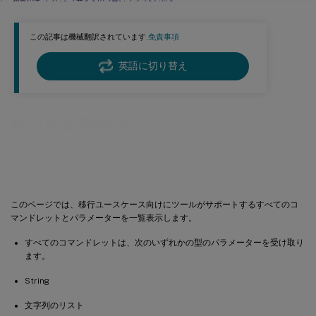
複数のオンプレミスサイトのマージコマンドレット
汎用パラメーター
この記事は機械翻訳されています.
免責事項
Cmdlet の戻り値
PowerShell ヘルプ
英語に切り替え
移行用自動構成ツール コマンドレッ
ト
このページでは、移行ユースケース向けにツールがサポートするすべてのコ
マンドレットとパラメーターを一覧表示します。
すべてのコマンドレットは、次のいずれかの型のパラメーターを受け取り
ます。
String
文字列のリスト