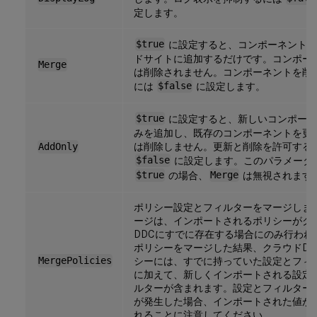
定します。
$true
に設定すると、コンポーネントを
ドサイトに追加するだけです。コンポー
Merge
は削除されません。コンポーネントを削
には
$false
に設定します。
$true
に設定すると、新しいコンポーネ
みを追加し、既存のコンポーネントを更
は削除しません。更新と削除を許可する
AddOnly
$false
に設定します。このパラメータ
$true
の場合、
Merge
は無視されます
ポリシー設定とフィルターをマージしま
ージは、インポートされるポリシーがク
DDCにすでに存在する場合にのみ行われ
ポリシーをマージした結果、クラウドDD
MergePolicies
シーには、すでに持っていた設定とフィ
に加えて、新しくインポートされる設定
ルターが含まれます。設定とフィルター
が発生した場合、インポートされた値が
れることに注意してください。