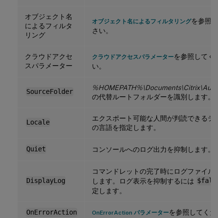
オブジェクト名
を参照
オブジェクト名によるフィルタリング
によるフィルタ
さい。
リング
クラウドアクセ
を参照してく
クラウドアクセスパラメーター
スパラメーター
い。
%HOMEPATH%\Documents\Citrix\Auto
SourceFolder
の代替ルートフォルダーを識別します。
エクスポート可能な人間が判読できるテ
Locale
の言語を指定します。
Quiet
コンソールへのログ出力を抑制します。
コマンドレットの完了時にログファイル
DisplayLog
します。ログ表示を抑制するには
$fals
定します。
を参照してくだ
OnErrorAction
OnErrorAction パラメーター