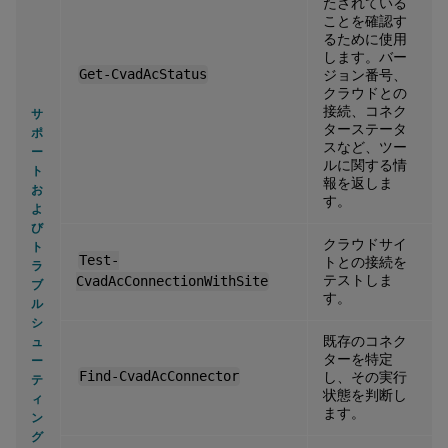
たされている
ことを確認す
るために使用
します。バー
Get-CvadAcStatus
ジョン番号、
クラウドとの
接続、コネク
サ
ターステータ
ポ
スなど、ツー
ー
ルに関する情
ト
報を返しま
お
す。
よ
び
クラウドサイ
ト
Test-
トとの接続を
ラ
テストしま
CvadAcConnectionWithSite
ブ
す。
ル
シ
既存のコネク
ュ
ターを特定
ー
Find-CvadAcConnector
し、その実行
テ
状態を判断し
ィ
ます。
ン
グ