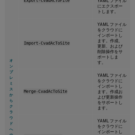
Export-CvadAcToFile
YAML ファイル
にエクスポー
トします。
YAML ファイル
をクラウドに
インポートし
ます。作成、
Import-CvadAcToSite
更新、および
削除操作をサ
ポートしま
オ
す。
ン
プ
YAML ファイル
レ
をクラウドに
ミ
インポートし
ス
Merge-CvadAcToSite
ます。作成お
か
よび更新操作
ら
をサポートし
ク
ます。
ラ
ウ
YAML ファイル
ド
をクラウドに
へ
インポートし
の