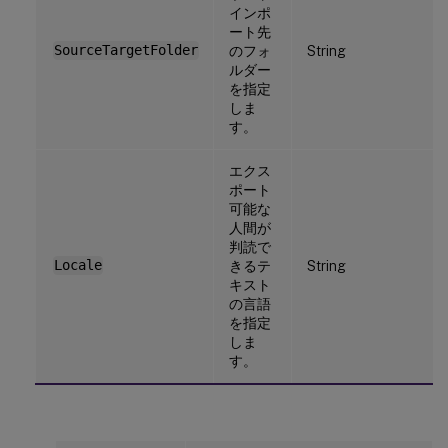
インポ
ート先
SourceTargetFolder
のフォ
String
ルダー
を指定
しま
す。
エクス
ポート
可能な
人間が
判読で
Locale
きるテ
String
キスト
の言語
を指定
しま
す。