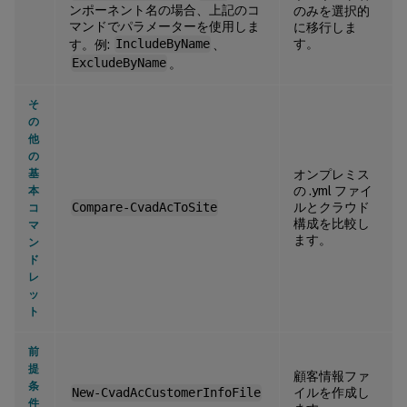
ンポーネント名の場合、上記のコ
のみを選択的
マンドでパラメーターを使用しま
に移行しま
す。
す。例:
IncludeByName
、
ExcludeByName
。
そ
の
他
の
基
オンプレミス
の .yml ファイ
本
ルとクラウド
Compare-CvadAcToSite
コ
構成を比較し
マ
ます。
ン
ド
レ
ッ
ト
前
提
顧客情報ファ
条
イルを作成し
New-CvadAcCustomerInfoFile
件