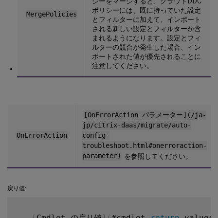
シーをマージすると、クラウドDDC
ポリシーには、既に持っていた設定
MergePolicies
とフィルターに加えて、インポート
される新しい設定とフィルターが含
まれるようになります。設定とフィ
ルターの競合が発生した場合、イン
ポートされた値が優先されることに
注意してください。
[OnErrorAction パラメーター](/ja-
jp/citrix-daas/migrate/auto-
OnErrorAction
config-
troubleshoot.html#onerroraction-
parameter)
を参照してください。
戻り値:
-
[
Cmdlet の戻り値
]
(
#cmdlet
-
return
-
values