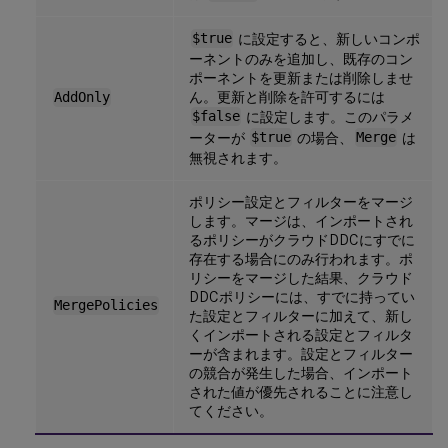
$true
に設定すると、新しいコンポ
ーネントのみを追加し、既存のコン
ポーネントを更新または削除しませ
ん。更新と削除を許可するには
AddOnly
$false
に設定します。このパラメ
ーターが
$true
の場合、
Merge
は
無視されます。
ポリシー設定とフィルターをマージ
します。マージは、インポートされ
るポリシーがクラウドDDCにすでに
存在する場合にのみ行われます。ポ
リシーをマージした結果、クラウド
DDCポリシーには、すでに持ってい
MergePolicies
た設定とフィルターに加えて、新し
くインポートされる設定とフィルタ
ーが含まれます。設定とフィルター
の競合が発生した場合、インポート
された値が優先されることに注意し
てください。