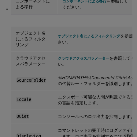
コンポーネントに
を参照して
コンポーネントによる移行
よる移行
ください。
オブジェクト名
を参照
オブジェクト名によるフィルタリング
によるフィルタ
さい。
リング
クラウドアクセ
を参照してく
クラウドアクセスパラメーター
スパラメーター
い。
%HOMEPATH%\Documents\Citrix\Auto
SourceFolder
の代替ルートフォルダーを識別します。
エクスポート可能な人間が判読できるテ
Locale
の言語を指定します。
Quiet
コンソールへのログ出力を抑制します。
コマンドレットの完了時にログファイル
DisplayLog
します。ログ表示を抑制するには
$fals