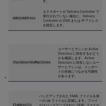
す。
エクスポートが Delivery Controller で
実行されていない場合に、Delivery
AdminAddress
Controller の DNS または IP アドレス
を指定します。
ユーザーとマシンが Active
Directory に存在するかどう
かを確認します。Active
CheckUserAndMachines
Directory に存在しないユー
ザーとマシンは、インポー
トの失敗につながる可能性
があります。
バックアップされた YAML ファイルを単
一の zip ファイルに圧縮します。ファイ
ZipResults
ルはバックアップされた YAML ファイル