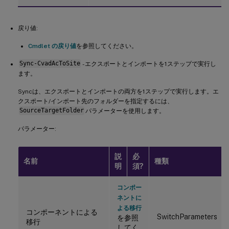
戻り値:
Cmdlet の戻り値
を参照してください。
Sync-CvadAcToSite
- エクスポートとインポートを1ステップで実行し
ます。
Syncは、エクスポートとインポートの両方を1ステップで実行します。エ
クスポート/インポート先のフォルダーを指定するには、
SourceTargetFolder
パラメーターを使用します。
パラメーター:
説
必
名前
種類
明
須?
コンポー
ネントに
よる移行
コンポーネントによる
SwitchParameters
を参照
移行
してく