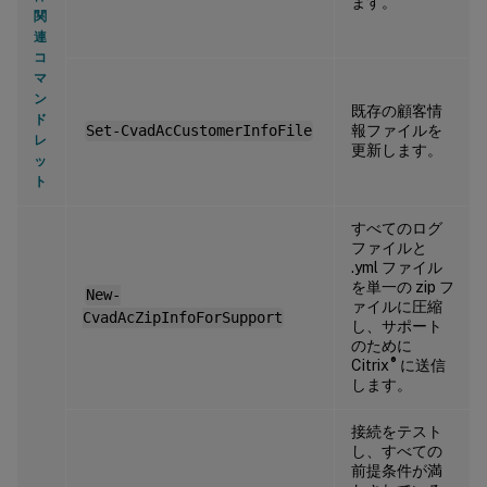
ます。
関
連
コ
マ
ン
既存の顧客情
ド
報ファイルを
Set-CvadAcCustomerInfoFile
レ
更新します。
ッ
ト
すべてのログ
ファイルと
.yml ファイル
を単一の zip フ
New-
ァイルに圧縮
CvadAcZipInfoForSupport
し、サポート
のために
®
Citrix
に送信
します。
接続をテスト
し、すべての
前提条件が満