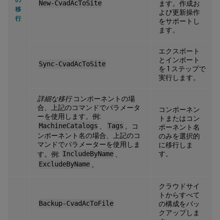
New-CvadAcToSite
ます。作成お
移
よび更新操作
行
をサポートし
ます。
エクスポート
とインポート
Sync-CvadAcToSite
を 1 ステップで
実行します。
詳細な移行
コンポーネントの場
合、上記のコマンドでパラメータ
コンポーネン
ーを使用します。例:
トまたはコン
MachineCatalogs
、
Tags
。コ
ポーネント名
ンポーネント名の場合、上記のコ
のみを選択的
マンドでパラメーターを使用しま
に移行しま
す。
す。例:
IncludeByName
、
ExcludeByName
。
クラウドサイ
トからすべて
Backup-CvadAcToFile
の構成をバッ
クアップしま