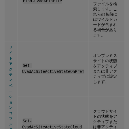
Find-CvadAcInFile
ファイルを検
索します。こ
れらの名前に
はワイルドカ
ードが含まれ
る場合があり
ます。
サ
イ
オンプレミス
ト
サイトの状態
ア
Set-
をアクティブ
ク
または非アク
CvadAcSiteActiveStateOnPrem
テ
ティブに設定
ィ
します。
ベ
ー
シ
ョ
ン
クラウドサイ
コ
トの状態をア
マ
Set-
クティブまた
ン
は非アクティ
CvadAcSiteActiveStateCloud