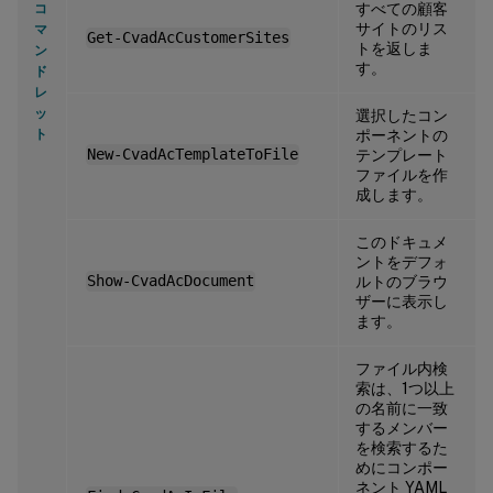
すべての顧客
コ
サイトのリス
マ
Get-CvadAcCustomerSites
トを返しま
ン
す。
ド
レ
ッ
選択したコン
ト
ポーネントの
New-CvadAcTemplateToFile
テンプレート
ファイルを作
成します。
このドキュメ
ントをデフォ
Show-CvadAcDocument
ルトのブラウ
ザーに表示し
ます。
ファイル内検
索は、1つ以上
の名前に一致
するメンバー
を検索するた
めにコンポー
ネント YAML