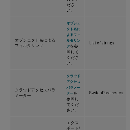
ださ
い。
オブジェ
クト名に
よるフィ
オブジェクト名による
ルタリン
List of strings
フィルタリング
を参
グ
照して
くださ
い。
クラウド
アクセス
パラメー
クラウドアクセスパラ
SwitchParameters
を
ター
メーター
参照し
てくだ
さい。
エクス
ポート/