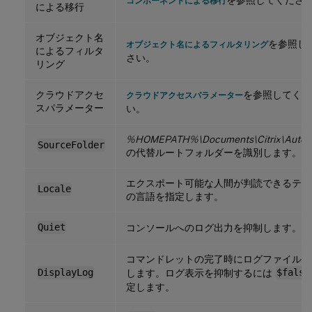
コンポーネントによる移行
による移行
オブジェクト名
を参照し
オブジェクト名によるフィルタリング
によるフィルタ
さい。
リング
クラウドアクセ
を参照してくだ
クラウドアクセスパラメーター
スパラメーター
い。
%HOMEPATH%\Documents\Citrix\AutoC
SourceFolder
の代替ルートフォルダーを識別します。
エクスポート可能な人間が判読できるテキ
Locale
の言語を指定します。
Quiet
コンソールへのログ出力を抑制します。
コマンドレットの完了時にログファイルを
DisplayLog
します。ログ表示を抑制するには
$false
定します。