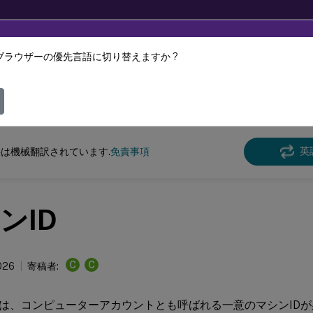
ブラウザーの優先言語に切り替えますか ?
ツは動的に機械翻訳されています。
フィ
DaaS
英
は機械翻訳されています.
免責事項
ンID
C
C
026
寄稿者:
は、コンピューターアカウントとも呼ばれる一意のマシンIDが