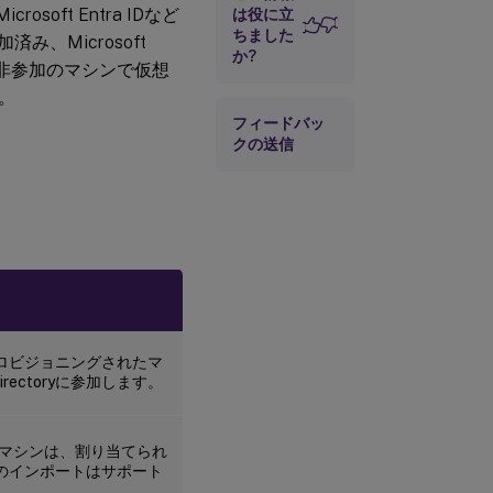
osoft Entra IDなど
は役に立
ちました
済み、Microsoft
か?
イン非参加のマシンで仮想
。
フィードバッ
クの送信
す。プロビジョニングされたマ
rectoryに参加します。
れたマシンは、割り当てられ
のVMのインポートはサポート