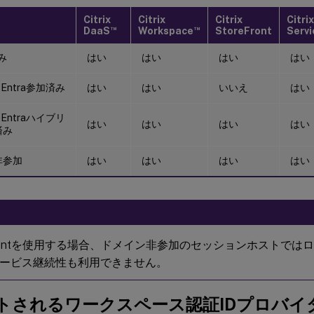
Citrix
Citrix
Citrix
Citri
™
™
DaaS
Workspace
StoreFront
Servi
み
はい
はい
はい
はい
ft Entra参加済み
はい
はい
いいえ
はい
ft Entraハイブリ
はい
はい
はい
はい
済み
非参加
はい
はい
はい
はい
eFrontを使用する場合、ドメイン非参加のセッションホストで
ービス継続性も利用できません。
トされるワークスペース認証IDプロバイ