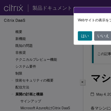
製品ドキュメント
Citrix DaaS
Webサイトの表示を
このコンテン
概要
Citrix 
はい
いいえ
新機能
既知の問題
非推奨
この記事
テクニカルプレビュー機能
システム要件
制限
マシ
技術セキュリティの概要
<
配信方法
展開の計画と構築
May 4, 2
サインアップ
各マシンに
Microsoft Azure向けCitrix DaaS