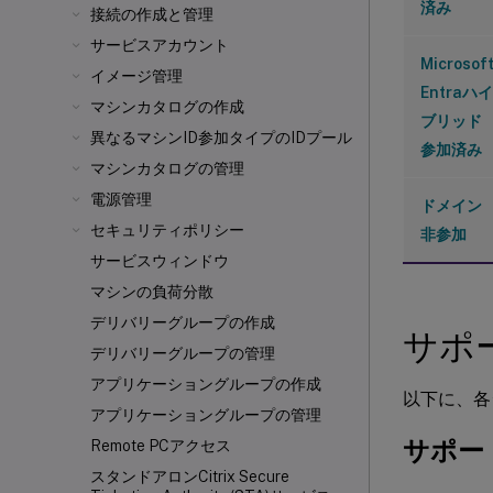
済み
接続の作成と管理
サービスアカウント
Microsof
イメージ管理
Entraハイ
マシンカタログの作成
ブリッド
異なるマシンID参加タイプのIDプール
参加済み
マシンカタログの管理
電源管理
ドメイン
セキュリティポリシー
非参加
サービスウィンドウ
マシンの負荷分散
デリバリーグループの作成
サポ
デリバリーグループの管理
アプリケーショングループの作成
以下に、各
アプリケーショングループの管理
サポー
Remote PCアクセス
スタンドアロンCitrix Secure