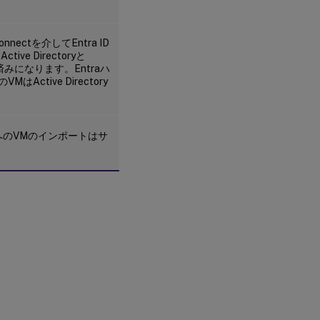
onnectを介してEntra ID
 Directoryと
済みになります。Entraハ
ctive Directory
SへのVMのインポートはサ