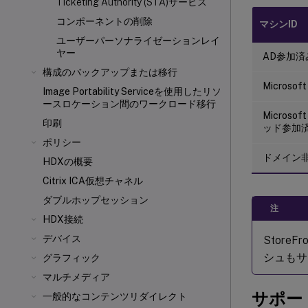
Ticketing Authority (STA)サービス
コンポーネントの削除
マシンID
ユーザーパーソナライゼーションレイ
ヤー
AD参加済
構成のバックアップまたは移行
Microso
Image Portability Serviceを使用したリソ
ースロケーション間のワークロード移行
Microso
印刷
ッド参加
ポリシー
ドメイン
HDXの概要
Citrix ICA
仮想チャネル
ダブルホップセッション
注
HDX接続
デバイス
Stor
シュもサ
グラフィック
マルチメディア
サポー
一般的なコンテンツリダイレクト