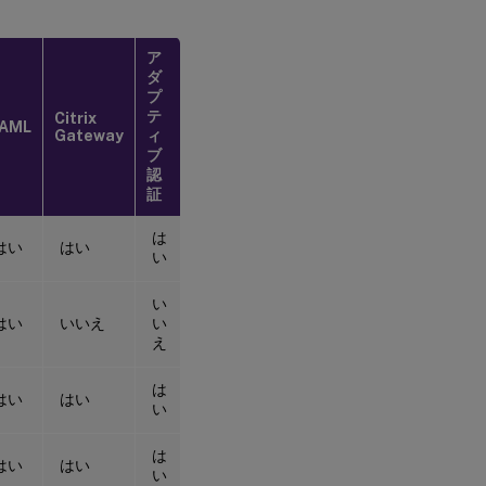
ア
ダ
プ
テ
Citrix
AML
Gateway
ィ
ブ
認
証
は
はい
はい
い
い
はい
いいえ
い
え
は
はい
はい
い
は
はい
はい
い