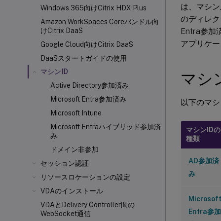
は、マシン上で
Windows 365向けCitrix HDX
Plus
のディレクトリ
Amazon WorkSpaces Coreバンドル向
Entra参
けCitrix DaaS
アプリケー
Google Cloud向けCitrix DaaS
DaaSスタートガイドの使用
マシンID
マシ
Active Directory参加済み
Microsoft Entra参加済み
以下のマシ
Microsoft Intune
Microsoft Entraハイブリッド参加済
マシンIDの
み
種類
ドメイン非参加
AD参加済
セッション認証
み
リソースロケーションの設定
VDAのインストール
Microsof
VDAとDelivery Controller
間の
Entra参加
WebSocket通信