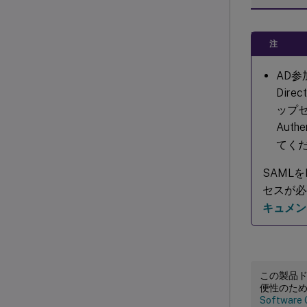
注
AD参
Dir
ップセ
Auth
てく
SAMLを
セスが必
キュメン
この製品
便性のた
Software 