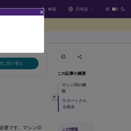
検索
日本語
×
ードバックを提供する
語に切り替え
この記事の概要
マシンIDの種
類
>
サポートされ
る構成
必要です。マシンID
この情報