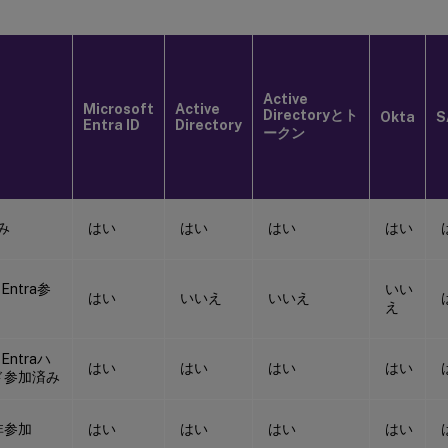
Active
Microsoft
Active
Directoryとト
Okta
S
Entra ID
Directory
ークン
み
はい
はい
はい
はい
 Entra参
いい
はい
いいえ
いいえ
え
 Entraハ
はい
はい
はい
はい
ド参加済み
非参加
はい
はい
はい
はい