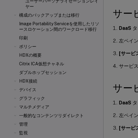
ユーザーパーソナライゼーションレイ
ヤー
サー
構成のバックアップまたは移行
Image Portability Serviceを使用したリソ
DaaS
タ
ースロケーション間のワークロード移行
印刷
左ペイ
ポリシー
[サービ
HDXの概要
Citrix ICA
仮想チャネル
サービ
ダブルホップセッション
HDX接続
サー
デバイス
グラフィック
DaaS
タ
マルチメディア
左ペイ
一般的なコンテンツリダイレクト
管理
[サービ
監視