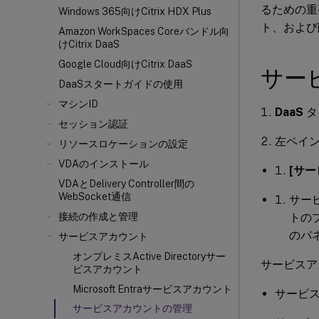
るための重
Windows 365向けCitrix HDX
Plus
ト、および
Amazon WorkSpaces Coreバンドル向
けCitrix DaaS
Google Cloud向けCitrix DaaS
サー
DaaSスタートガイドの使用
マシンID
DaaS
タ
セッション認証
左ペイ
リソースロケーションの設定
VDAのインストール
[サ
VDAとDelivery Controller
間の
WebSocket通信
サー
トの
接続の作成と管理
のパ
サービスアカウント
オンプレミスActive Directoryサー
サービスア
ビスアカウント
Microsoft Entraサービスアカウント
サービ
サービスアカウントの管理