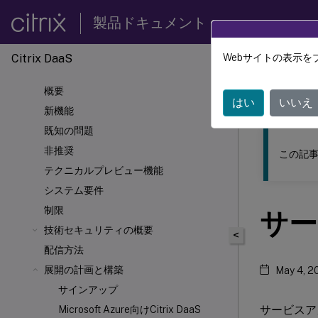
製品ドキュメント
Citrix DaaS
Webサイトの表示を
このコンテン
概要
Citrix 
はい
いいえ
新機能
既知の問題
非推奨
この記事
テクニカルプレビュー機能
システム要件
制限
サー
技術セキュリティの概要
<
配信方法
展開の計画と構築
May 4, 2
サインアップ
サービスア
Microsoft Azure向けCitrix DaaS