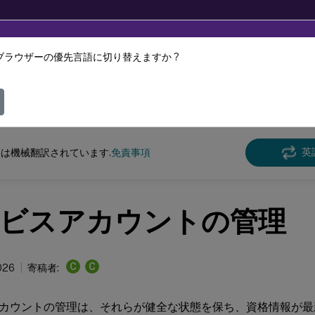
ブラウザーの優先言語に切り替えますか ?
ツは動的に機械翻訳されています。
フィ
DaaS
英
は機械翻訳されています.
免責事項
ビスアカウントの管理
C
C
026
寄稿者:
カウントの管理は、それらが健全な状態を保ち、資格情報が最