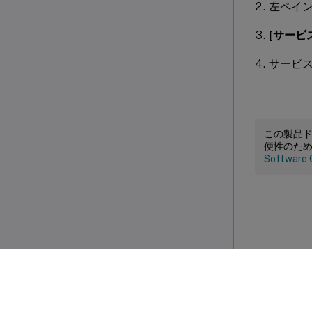
左ペイ
[サービ
サービ
この製品
便性のた
Software 