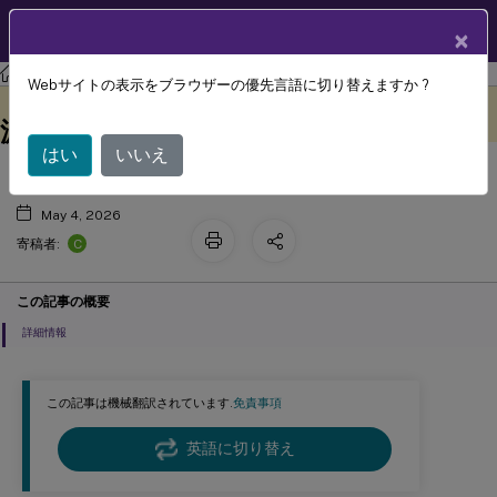
製品ドキュメン
JA
×
ト
Citrix DaaS
Webサイトの表示をブラウザーの優先言語に切り替えますか ?
Amulet Hotkey CoreStation VM の電
このコンテンツは動的に機械
フィードバックを提供する
翻訳されています。
源管理 (プレビュー)
はい
いいえ
May 4, 2026
C
寄稿者:
この記事の概要
詳細情報
この記事は機械翻訳されています.
免責事項
英語に切り替え