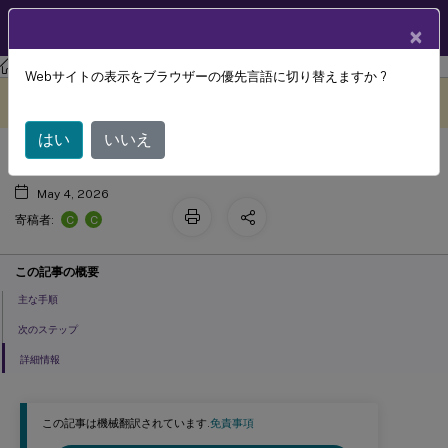
製品ドキュメン
JA
×
ト
Citrix DaaS
Webサイトの表示をブラウザーの優先言語に切り替えますか ?
HPE Moonshot仮想化環境
このコンテンツは動的に機械
フィードバックを提供する
翻訳されています。
はい
いいえ
May 4, 2026
C
C
寄稿者:
この記事の概要
主な手順
次のステップ
詳細情報
この記事は機械翻訳されています.
免責事項