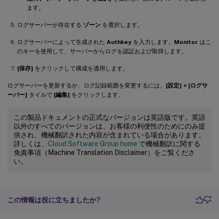
ます。
ログサーバーが存在する
ゾーン
を選択します。
ログサーバーによって生成された
Authkey
を入力します。
Monitor
はこ
のキーを使用して、サーバーからログを認証および取得します。
[保存]
をクリックして構成を適用します。
ログサーバーを更新するか、ログ記録範囲を変更するには、
[設定] > [ログサ
ーバー]
タイルで
[編集]
をクリックします。
この製品ドキュメントの正式なバージョンは英語版です。英語
以外のすべてのバージョンは、お客様の利便性のためにのみ提
供され、機械翻訳された内容が含まれている場合があります。
詳しくは、
Cloud Software Group home
で機械翻訳に関する
免責事項（Machine Translation Disclaimer）をご覧くださ
い。
この情報は役に立ちましたか?