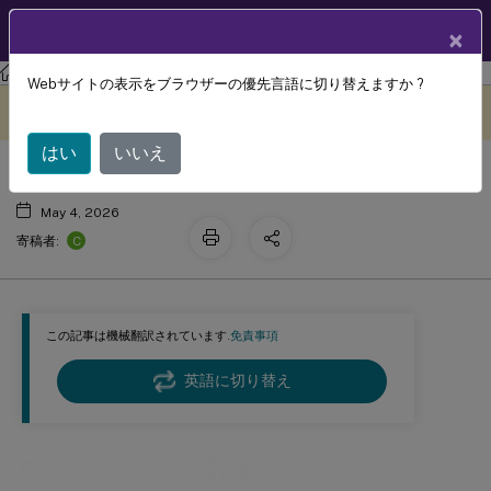
製品ドキュメン
JA
×
ト
Citrix DaaS
Webサイトの表示をブラウザーの優先言語に切り替えますか ?
ログサーバーの設定
このコンテンツは動的に機械
フィードバックを提供する
翻訳されています。
はい
いいえ
May 4, 2026
C
寄稿者:
この記事は機械翻訳されています.
免責事項
英語に切り替え
ログサーバーの設定