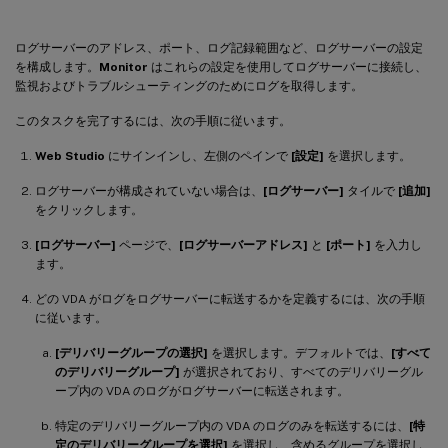
ログサーバーのアドレス、ポート、ログ記録範囲など、ログサーバーの設定
を構成します。
Monitor
はこれらの設定を使用してログサーバーに接続し、
監視およびトラブルシューティングのためにログを取得します。
このタスクを完了するには、次の手順に従います。
Web Studio
にサインインし、左側のペインで
[設定]
を選択します。
ログサーバーが構成されていない場合は、
[ログサーバー]
タイルで
[追加]
をクリックします。
[ログサーバー]
ページで、
[ログサーバーアドレス]
と
[ポート]
を入力し
ます。
どの VDA がログをログサーバーに転送するかを定義するには、次の手順
に従います。
[デリバリーグループの選択]
を選択します。デフォルトでは、
[すべて
のデリバリーグループ]
が選択されており、すべてのデリバリーグル
ープ内の VDA のログがログサーバーに転送されます。
特定のデリバリーグループ内の VDA のログのみを転送するには、
[特
定のデリバリーグループを選択]
を選択し、含めるグループを選択し