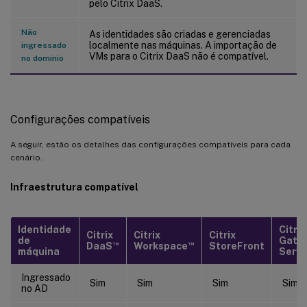
pelo Citrix DaaS.
Não
As identidades são criadas e gerenciadas
localmente nas máquinas. A importação de
ingressado
VMs para o Citrix DaaS não é compatível.
no domínio
Configurações compatíveis
A seguir, estão os detalhes das configurações compatíveis para cada
cenário.
Infraestrutura compatível
Identidade
Citrix
Citrix
Citrix
Citrix
de
Gate
™
™
DaaS
Workspace
StoreFront
máquina
Servi
Ingressado
Sim
Sim
Sim
Sim
no AD