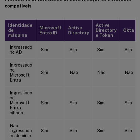
compatíveis
Identidade
Active
Microsoft
Active
de
Directory
Okta
Entra ID
Directory
máquina
e Token
Ingressado
Sim
Sim
Sim
Sim
no AD
Ingressado
no
Sim
Não
Não
Não
Microsoft
Entra
Ingressado
no
Microsoft
Sim
Sim
Sim
Sim
Entra
híbrido
Não
ingressado
Sim
Sim
Sim
Sim
no domínio