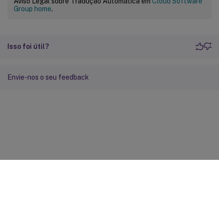
Aviso Legal sobre Tradução Automática em
Cloud Software
Group home
.
Isso foi útil?
Envie-nos o seu feedback