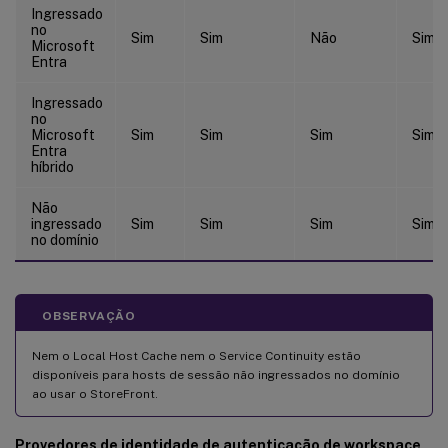
Ingressado
no
Sim
Sim
Não
Sim
Microsoft
Entra
Ingressado
no
Microsoft
Sim
Sim
Sim
Sim
Entra
híbrido
Não
ingressado
Sim
Sim
Sim
Sim
no domínio
OBSERVAÇÃO
Nem o Local Host Cache nem o Service Continuity estão
disponíveis para hosts de sessão não ingressados no domínio
ao usar o StoreFront.
Provedores de identidade de autenticação de workspace