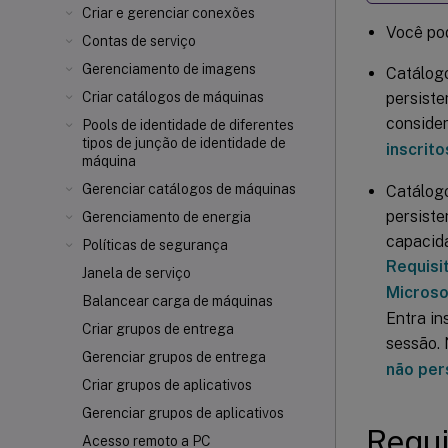
Criar e gerenciar conexões
Você pod
Contas de serviço
Gerenciamento de imagens
Catálogo
persiste
Criar catálogos de máquinas
conside
Pools de identidade de diferentes
tipos de junção de identidade de
inscrito
máquina
Gerenciar catálogos de máquinas
Catálogo
persiste
Gerenciamento de energia
capacida
Políticas de segurança
Requisi
Janela de serviço
Microso
Balancear carga de máquinas
Entra in
Criar grupos de entrega
sessão. 
Gerenciar grupos de entrega
não per
Criar grupos de aplicativos
Gerenciar grupos de aplicativos
Requi
Acesso remoto a PC