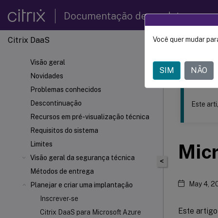
Documentação de produtos
Citrix DaaS
Você quer mudar para
Este conteúdo
Visão geral
Citrix 
SIM
NÃO
Novidades
Problemas conhecidos
Descontinuação
Este art
Recursos em pré-visualização técnica
Requisitos do sistema
Limites
Micr
Visão geral da segurança técnica
<
Métodos de entrega
May 4, 2
Planejar e criar uma implantação
Inscrever-se
Este artigo
Citrix DaaS para Microsoft Azure