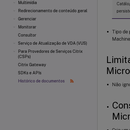
Multimídia
Catálog
Redirecionamento de conteúdo geral
persist
Gerenciar
Monitorar
Tipo de 
Consultor
Machine
Serviço de Atualização de VDA (VUS)
Para Provedores de Serviços Citrix
Limit
(CSPs)
Citrix Gateway
Micro
SDKs e APIs
Histórico de documentos
Não igno
Con
Micr