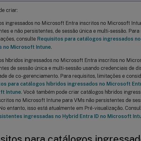
e criar:
s ingressados no Microsoft Entra inscritos no Microsoft Int
ntes e não persistentes, de sessão única e multi-sessão. Para 
rações, consulte
Requisitos para catálogos ingressados no
s no Microsoft Intune
.
s híbridos ingressados no Microsoft Entra inscritos no Micr
ntes de sessão única e multi-sessão usando credenciais de di
de de co-gerenciamento. Para requisitos, limitações e consi
tos para catálogos híbridos ingressados no Microsoft Entr
ft Intune
. Você também pode criar catálogos híbridos ingres
scritos no Microsoft Intune para VMs não persistentes de ses
No entanto, isso está atualmente em Pré-visualização. Consu
sistentes ingressadas no Hybrid Entra ID no Microsoft Int
sitos para catálogos ingressad