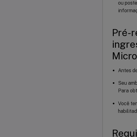
ou poste
informa
Pré-r
ingre
Micro
Antes de
Seu ambi
Para obt
Você te
habilita
Requi