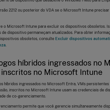
perfil de dispositivo que desabilite o Windows Hello para Emp
rsão 2212 ou posterior do VDA se o Microsoft Intune precisa
e o Microsoft Intune para excluir os dispositivos obsoletos. 
s de dispositivo permaneçam atualizados. Para obter inform
dispositivos obsoletos, consulte
Excluir dispositivos automa
eza
.
ogos híbridos ingressados no M
 inscritos no Microsoft Intune
s híbridos ingressados no Microsoft Entra, VMs persistentes
ssão, inscritos no Microsoft Intune usam as credenciais de di
ade de co-gerenciamento.
renciamento permite que você gerencie simultaneamente disp