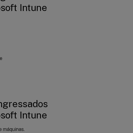
osoft Intune
te
ingressados
osoft Intune
e máquinas.