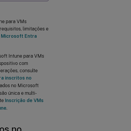
Entra
inscritos no
Microsoft
Intune
une para VMs
requisitos, limitações e
Pré-
requisitos
 Microsoft Entra
para
catálogos
híbridos
ingressados
osoft Intune para VMs
no
spositivo com
Microsoft
Entra
derações, consulte
inscritos no
a inscritos no
Microsoft
sados no Microsoft
Intune
são única e multi-
Requisitos
para
lte
Inscrição de VMs
catálogos
une
.
híbridos
ingressados
no
Microsoft
os no
Entra