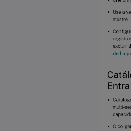
Crie um 
Use a ve
mestre.
Configur
registro
excluir 
de limp
Catál
Entra
Catálogo
multi-se
capacid
O co-ge