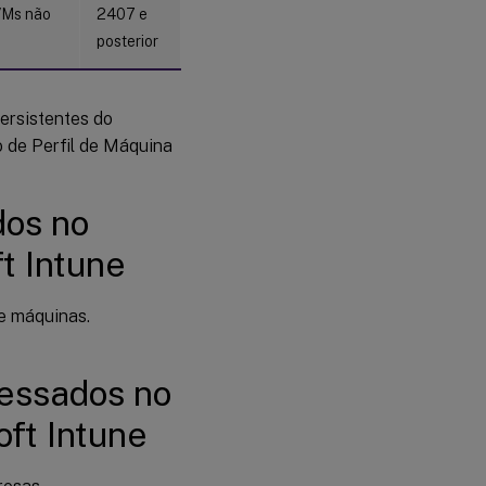
 VMs não
2407 e
posterior
ersistentes do
 de Perfil de Máquina
dos no
ft Intune
e máquinas.
ressados no
oft Intune