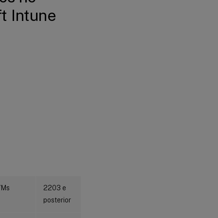
inscritos no
ft Intune
Microsoft
Intune
Limitações
para
catálogos
híbridos
ingressados
no
Microsoft
Entra
inscritos no
Microsoft
Intune
Onde ir
em
seguida
 VMs
2203 e
posterior