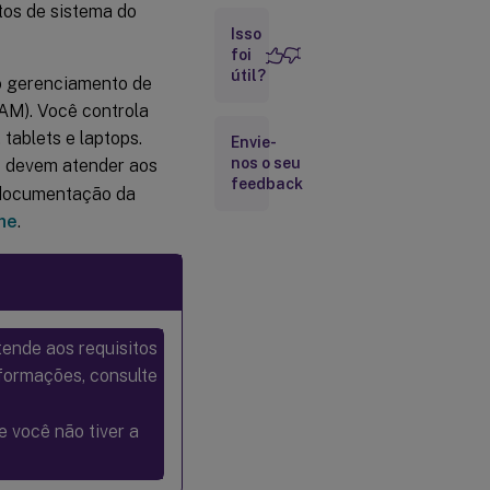
tos de sistema do
Limitações
Isso
para
foi
catálogos
útil?
o gerenciamento de
ingressados
no
AM). Você controla
Microsoft
tablets e laptops.
Envie-
Entra
inscritos no
nos o seu
os devem atender aos
Microsoft
feedback
a documentação da
Intune
ne
.
Considerações
para
catálogos
ingressados
no Microsoft
Entra inscritos
tende aos requisitos
no Microsoft
nformações, consulte
Intune
Catálogos
híbridos
se você não tiver a
ingressados
no
Microsoft