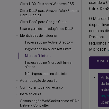
usando o C
Citrix HDX
Plus para Windows 365
Citrix DaaS
Citrix DaaS para Amazon WorkSpaces
Core Bundles
O Microsof
Citrix DaaS para Google Cloud
dispositiv
Usar o guia de introdução do DaaS
como os dis
Identidades de máquina
Para obter
Ingressado no Active Directory
requisitos
Microsoft
Ingressado no Microsoft Entra
Microsoft Intune
IMPORT
Ingressado no Microsoft Entra
híbrido
Não ingressado no domínio
Ante
Autenticação de sessão
de l
Configurar local do recurso
a do
Instalar VDAs
us/
Comunicação WebSocket entre VDA e
lice
Delivery Controller