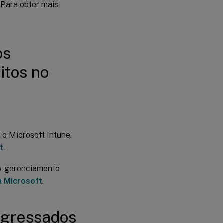
 Para obter mais
os
itos no
 o Microsoft Intune.
t
.
co-gerenciamento
 Microsoft
.
ingressados