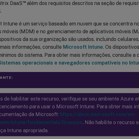
™
itrix DaaS
além dos requisitos descritos na seção de requisi
.
t Intune é um serviço baseado em nuvem que se concentra n
os móveis (MDM) e no gerenciamento de aplicativos móveis (M
positivos da sua organização são usados, incluindo celulares, 
 mais informações, consulte
Microsoft Intune
. Os dispositiv
 mínimos do sistema. Para obter mais informações, consulte 
Sistemas operacionais e navegadores compatíveis no Intu
ANTE:
s de habilitar este recurso, verifique se seu ambiente Azure a
icenciamento para usar o Microsoft Intune. Para obter mais i
cumentação da Microsoft:
https://docs.microsoft.com/en-
mem/intune/fundamentals/licenses
. Não habilite o recurso 
nça Intune apropriada.