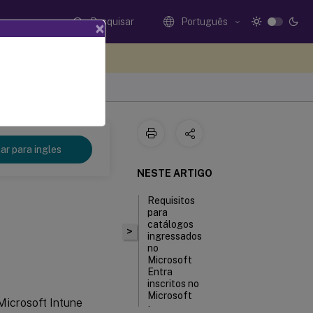
Pesquisar
Português
×
eedback aqui
r para ingles
NESTE ARTIGO
Requisitos
para
catálogos
>
ingressados
no
Microsoft
Entra
inscritos no
Microsoft
 Microsoft Intune
Intune