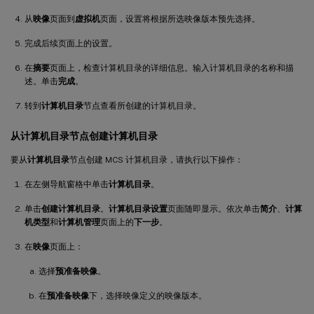
从
映像
页面到
虚拟机
页面，设置将根据所选映像版本预先选择。
完成后续页面上的设置。
在
摘要
页面上，检查计算机目录的详细信息。输入计算机目录的名称和描
述。单击
完成
。
转到
计算机目录
节点查看所创建的计算机目录。
从计算机目录节点创建计算机目录
要从
计算机目录
节点创建 MCS 计算机目录，请执行以下操作：
在左侧导航窗格中单击
计算机目录
。
单击
创建计算机目录
。
计算机目录设置
页面随即显示。依次单击
简介
、
计算
机类型
和
计算机管理
页面上的
下一步
。
在
映像
页面上：
选择
预准备映像
。
在
预准备映像
下，选择映像定义的映像版本。