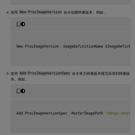
使用
New-ProvImageVersion
命令创建映像版本。例如，
New
-
ProvImageVersion 
-
ImageDefinitionName $ImageDefintio
使用
Add-ProvImageVersionSpec
命令将主映像版本规范添加到映像版
本。例如，
Add
-
ProvImageVersionSpec 
-
MasterImagePath 
"XDHyp:\Hostin