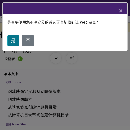
ZH
产品文档
×
Citrix DaaS
是否要使用您的浏览器的首选语言切换到该 Web 站点?
在 Red Hat OpenShift 中使用预准备映
此内容已经过机器动态翻译。
在此处提供反馈
像创建目录
是
否
May 4, 2026
C
投稿者:
在本文中
使用 Studio
创建映像定义和初始映像版本
创建映像版本
从映像节点创建计算机目录
从计算机目录节点创建计算机目录
使用 PowerShell