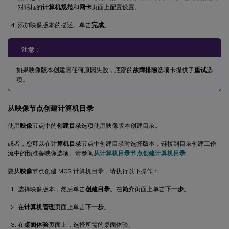
对话框的
计算机规范
和
网卡
页面上配置设置。
添加映像版本的描述。单击
完成
。
注意：
如果映像版本创建因任何原因失败，底部的
故障排除
选项卡提供了
重试
选
项。
从映像节点创建计算机目录
使用
映像
节点中的
创建目录
选项使用映像版本创建目录。
或者，您可以在
计算机目录
节点中创建目录时选择版本，链接到目录创建工作
流中的预准备映像选项。请参阅
从计算机目录节点创建计算机目录
要从
映像
节点创建 MCS 计算机目录，请执行以下操作：
选择映像版本，然后单击
创建目录
。在
简介
页面上单击
下一步
。
在
计算机管理
页面上单击
下一步
。
在
桌面体验
页面上，选择所需的桌面体验。