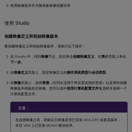
使用映像版本作为预准备映像创建目录
使用 Studio
创建映像定义和初始映像版本
要创建映像定义和初始映像版本，请执行以下操作：
在 Studio 中，转到
映像
节点，然后单击
创建映像定义
。在
简介
页面上单击
下一步
。
在
映像定义
页面上，指定映像定义的
操作系统类型
和
会话类型
。
在
映像
页面上，选择
资源
（仅列出适用于所设置连接的资源）以及用作创建
映像版本模板的主映像。您可以选中
使用计算机配置文件
复选框并选择一个
计算机配置文件。
注意：
在选择映像之前，请验证主映像是否已安装 VDA 2311 或更高版本，
并且 VDA 上已安装 MCSIO 驱动程序。