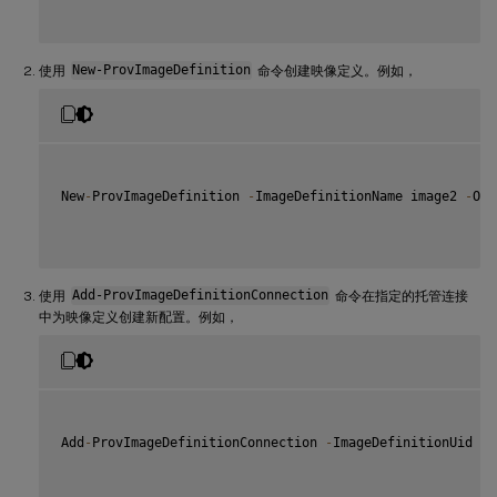
使用
New-ProvImageDefinition
命令创建映像定义。例如，
New
-
ProvImageDefinition 
-
ImageDefinitionName image2 
-
OsT
使用
Add-ProvImageDefinitionConnection
命令在指定的托管连接
中为映像定义创建新配置。例如，
Add
-
ProvImageDefinitionConnection 
-
ImageDefinitionUid $i