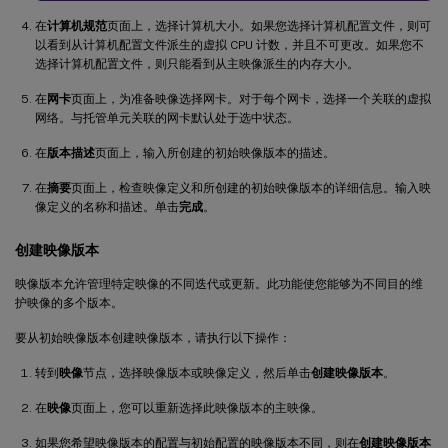
在
计算机规范
页面上，选择计算机大小。如果您选择计算机配置文件，则可
以看到从计算机配置文件派生的虚拟 CPU 计数，并且不可更改。如果您不
选择计算机配置文件，则只能看到从主映像派生的内存大小。
在
网卡
页面上，为准备映像选择网卡。对于每个网卡，选择一个关联的虚拟
网络。与托管单元关联的网卡默认处于选中状态。
在
版本描述
页面上，输入所创建的初始映像版本的描述。
在
摘要
页面上，检查映像定义和所创建的初始映像版本的详细信息。输入映
像定义的名称和描述。单击
完成
。
创建映像版本
映像版本允许管理特定映像的不同迭代或更新。此功能使您能够为不同目的维
护映像的多个版本。
要从初始映像版本创建映像版本，请执行以下操作：
转到
映像
节点，选择映像版本或映像定义，然后单击
创建映像版本
。
在
映像
页面上，您可以重新选择此映像版本的主映像。
如果您希望映像版本的配置与初始配置的映像版本不同，则在
创建映像版本