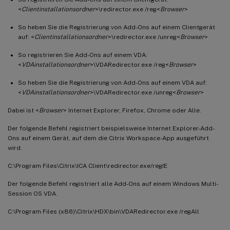
<
Clientinstallationsordner
>\redirector.exe /reg<
Browser
>
So heben Sie die Registrierung von Add-Ons auf einem Clientgerät
auf: <
Clientinstallationsordner
>\redirector.exe /unreg<
Browser
>
So registrieren Sie Add-Ons auf einem VDA:
<
VDAinstallationsordner
>\VDARedirector.exe /reg<
Browser
>
So heben Sie die Registrierung von Add-Ons auf einem VDA auf:
<
VDAinstallationsordner
>\VDARedirector.exe /unreg<
Browser
>
Dabei ist <
Browser
> Internet Explorer, Firefox, Chrome oder Alle.
Der folgende Befehl registriert beispielsweise Internet Explorer-Add-
Ons auf einem Gerät, auf dem die Citrix Workspace-App ausgeführt
wird.
C:\Program Files\Citrix\ICA Client\redirector.exe/regIE
Der folgende Befehl registriert alle Add-Ons auf einem Windows Multi-
Session OS VDA.
C:\Program Files (x86)\Citrix\HDX\bin\VDARedirector.exe /regAll