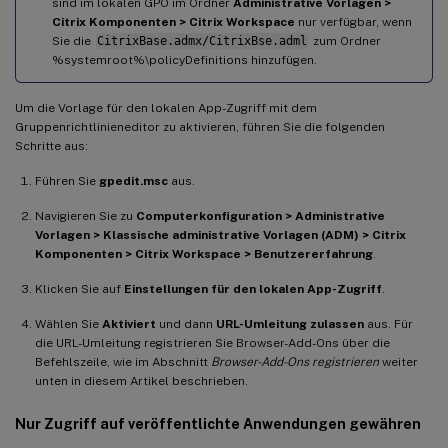
sind im lokalen GPO im Ordner
Administrative Vorlagen >
Citrix Komponenten > Citrix Workspace
nur verfügbar, wenn
Sie die
CitrixBase.admx/CitrixBse.adml
zum Ordner
%systemroot%\policyDefinitions hinzufügen.
Um die Vorlage für den lokalen App-Zugriff mit dem
Gruppenrichtlinieneditor zu aktivieren, führen Sie die folgenden
Schritte aus:
Führen Sie
gpedit.msc
aus.
Navigieren Sie zu
Computerkonfiguration > Administrative
Vorlagen > Klassische administrative Vorlagen (ADM) > Citrix
Komponenten > Citrix Workspace > Benutzererfahrung
.
Klicken Sie auf
Einstellungen für den lokalen App-Zugriff
.
Wählen Sie
Aktiviert
und dann
URL-Umleitung zulassen
aus. Für
die URL-Umleitung registrieren Sie Browser-Add-Ons über die
Befehlszeile, wie im Abschnitt
Browser-Add-Ons registrieren
weiter
unten in diesem Artikel beschrieben.
Nur Zugriff auf veröffentlichte Anwendungen gewähren