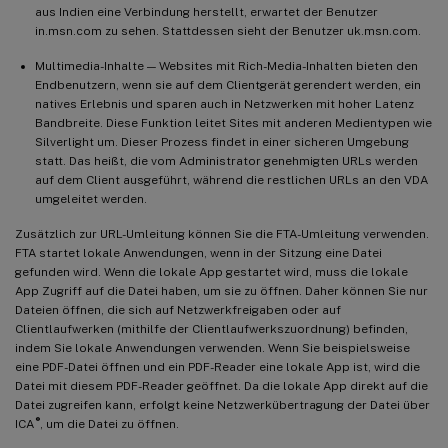
aus Indien eine Verbindung herstellt, erwartet der Benutzer
in.msn.com zu sehen. Stattdessen sieht der Benutzer uk.msn.com.
Multimedia-Inhalte — Websites mit Rich-Media-Inhalten bieten den
Endbenutzern, wenn sie auf dem Clientgerät gerendert werden, ein
natives Erlebnis und sparen auch in Netzwerken mit hoher Latenz
Bandbreite. Diese Funktion leitet Sites mit anderen Medientypen wie
Silverlight um. Dieser Prozess findet in einer sicheren Umgebung
statt. Das heißt, die vom Administrator genehmigten URLs werden
auf dem Client ausgeführt, während die restlichen URLs an den VDA
umgeleitet werden.
Zusätzlich zur URL-Umleitung können Sie die FTA-Umleitung verwenden.
FTA startet lokale Anwendungen, wenn in der Sitzung eine Datei
gefunden wird. Wenn die lokale App gestartet wird, muss die lokale
App Zugriff auf die Datei haben, um sie zu öffnen. Daher können Sie nur
Dateien öffnen, die sich auf Netzwerkfreigaben oder auf
Clientlaufwerken (mithilfe der Clientlaufwerkszuordnung) befinden,
indem Sie lokale Anwendungen verwenden. Wenn Sie beispielsweise
eine PDF-Datei öffnen und ein PDF-Reader eine lokale App ist, wird die
Datei mit diesem PDF-Reader geöffnet. Da die lokale App direkt auf die
Datei zugreifen kann, erfolgt keine Netzwerkübertragung der Datei über
®
ICA
, um die Datei zu öffnen.