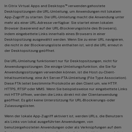
™
In Citrix Virtual Apps and Desktops
verwenden gehostete
Desktopsitzungen die URL-Umleitung, um Anwendungen mit lokalem
App-Zugriff zu starten. Die URL-Umleitung macht die Anwendung unter
mehr als einer URL-Adresse verfügbar. Sie startet einen lokalen
Browser (basierend auf der URL-Blockierungsliste des Browsers),
indem eingebettete Links innerhalb eines Browsers in einer
Desktopsitzung ausgewählt werden. Wenn Sie zu einer URL navigieren,
die nicht in der Blockierungsliste enthalten ist, wird die URL erneut in
der Desktopsitzung geöffnet.
Die URL-Umleitung funktioniert nur für Desktopsitzungen, nicht für
Anwendungssitzungen. Die einzige Umleitungsfunktion, die Sie für
Anwendungssitzungen verwenden können, ist die Host-zu-Client-
Inhaltsumleitung, eine Art Server-FTA-Umleitung (File Type Association).
Diese FTA leitet bestimmte Protokolle an den Client um, wie HTTP,
HTTPS, RTSP oder MMS. Wenn Sie beispielsweise nur eingebettete Links
mit HTTP öffnen, werden die Links direkt mit der Clientanwendung
geöffnet. Es gibt keine Unterstützung für URL-Blockierungs- oder
Zulassungslisten.
Wenn der lokale App-Zugriff aktiviert ist, werden URLs, die Benutzern
als Links von lokal ausgeführten Anwendungen, von
benutzergehosteten Anwendungen oder als Verknüpfungen auf dem