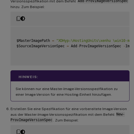
Versionsspezifikation mit dem Befehl
Add-ProvImageVersionSpec
hinzu. Zum Beispiel:
$MasterImagePath 
=
"XDHyp:\HostingUnits\xenhu \win10-mas
$SourceImageVersionSpec 
=
 Add
-
ProvImageVersionSpec 
-
Imag
HINWEIS:
Sie können nur eine Master-Image-Versionsspezifikation zu
einer Image-Version für eine Hosting-Einheit hinzufügen.
Erstellen Sie eine Spezifikation für eine vorbereitete Image-Version
aus der Master-Image-Versionsspezifikation mit dem Befehl
New-
ProvImageVersionSpec
. Zum Beispiel: