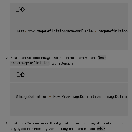
Test
-
ProvImageDefinitionNameAvailable 
-
ImageDefinitionNa
Erstellen Sie eine Image-Definition mit dem Befehl
New-
ProvImageDefinition
. Zum Beispiel:
$ImageDefintion 
=
 New
-
ProvImageDefinition 
-
ImageDefiniti
Erstellen Sie eine neue Konfiguration für die Image-Definition in der
angegebenen Hosting-Verbindung mit dem Befehl
Add-