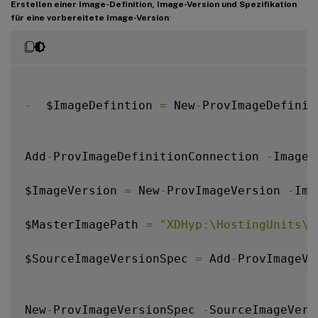
Erstellen einer Image-Definition, Image-Version und Spezifikation
für eine vorbereitete Image-Version
:
-
  $ImageDefintion 
=
 New
-
ProvImageDefinit
Add
-
ProvImageDefinitionConnection 
-
ImageD
$ImageVersion 
=
 New
-
ProvImageVersion 
-
Ima
$MasterImagePath 
=
"XDHyp:\HostingUnits\x
$SourceImageVersionSpec 
=
 Add
-
ProvImageVe
New
-
ProvImageVersionSpec 
-
SourceImageVers