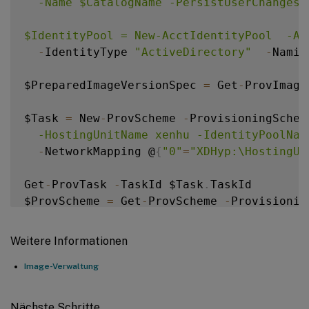
  -Name $CatalogName -PersistUserChanges 
$IdentityPool = New-AcctIdentityPool  -Al
-
IdentityType 
"ActiveDirectory"
-
Namin
$PreparedImageVersionSpec 
=
 Get
-
ProvImage
$Task 
=
 New
-
ProvScheme 
-
ProvisioningSchem
  -HostingUnitName xenhu -IdentityPoolNam
-
NetworkMapping @
{
"0"
=
"XDHyp:\HostingUn
Get
-
ProvTask 
-
TaskId $Task
.
TaskId

$ProvScheme 
=
 Get
-
ProvScheme 
-
Provisionin
Set
-
BrokerCatalog 
-
Name $Catalog
.
Name 
-
Pr
Weitere Informationen
Image-Verwaltung
Nächste Schritte