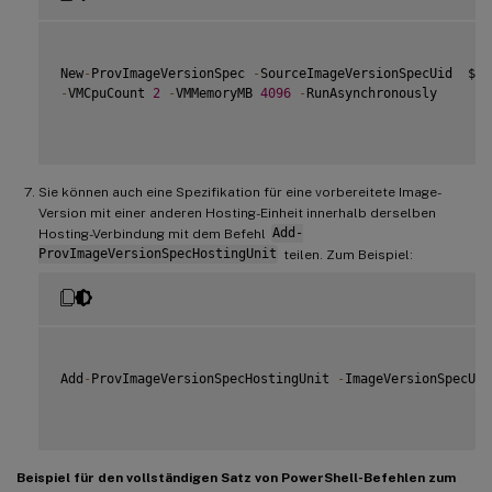
New
-
ProvImageVersionSpec 
-
SourceImageVersionSpecUid  $So
-
VMCpuCount 
2
-
VMMemoryMB 
4096
-
RunAsynchronously

Sie können auch eine Spezifikation für eine vorbereitete Image-
Version mit einer anderen Hosting-Einheit innerhalb derselben
Hosting-Verbindung mit dem Befehl
Add-
ProvImageVersionSpecHostingUnit
teilen. Zum Beispiel:
Add
-
ProvImageVersionSpecHostingUnit 
-
ImageVersionSpecUid
Beispiel für den vollständigen Satz von PowerShell-Befehlen zum