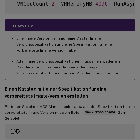
-
VMCpuCount 
2
-
VMMemoryMB 
4096
-
RunAsync
Add
-
ProvImageVersionSpecHostingUnit 
-
Imag
HINWEIS:
Eine Image-Version kann nur eine Master-Image-
Versionsspezifikation und eine Spezifikation für eine
vorbereitete Image-Version haben.
Alle Image-Versionsspezifikationen müssen entweder ein
Maschinenprofil haben oder keine der Image-
Versionsspezifikationen darf ein Maschinenprofil haben.
Einen Katalog mit einer Spezifikation für eine
vorbereitete Image-Version erstellen
Erstellen Sie einen MCS-Maschinenkatalog aus der Spezifikation für die
vorbereitete Image-Version mit dem Befehl
New-ProvScheme
. Zum
Beispiel: