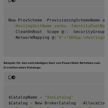
New
-
ProvScheme 
-
ProvisioningSchemeName as
  -HostingUnitName xenhu -IdentityPoolNam
-
CleanOnBoot 
-
Scope @
(
)
-
SecurityGroup 
-
NetworkMapping @
{
"0"
=
"XDHyp:\HostingUn
Beispiel für den vollständigen Satz von PowerShell-Befehlen zum
Erstellen eines Katalogs:
$CatalogName 
=
"XenCatalog"
$Catalog 
=
 New
-
BrokerCatalog  
-
Allocation