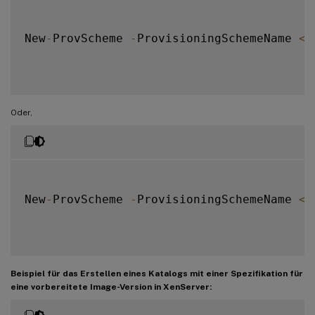
New
-
ProvScheme 
-
ProvisioningSchemeName 
<
s
Oder,
New
-
ProvScheme 
-
ProvisioningSchemeName 
<
s
Beispiel für das Erstellen eines Katalogs mit einer Spezifikation für
eine vorbereitete Image-Version in XenServer: