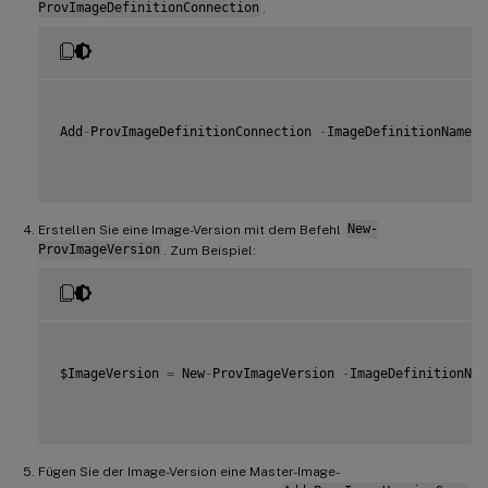
ProvImageDefinitionConnection
.
Add
-
ProvImageDefinitionConnection 
-
ImageDefinitionName $
Erstellen Sie eine Image-Version mit dem Befehl
New-
ProvImageVersion
. Zum Beispiel:
$ImageVersion 
=
 New
-
ProvImageVersion 
-
ImageDefinitionNam
Fügen Sie der Image-Version eine Master-Image-