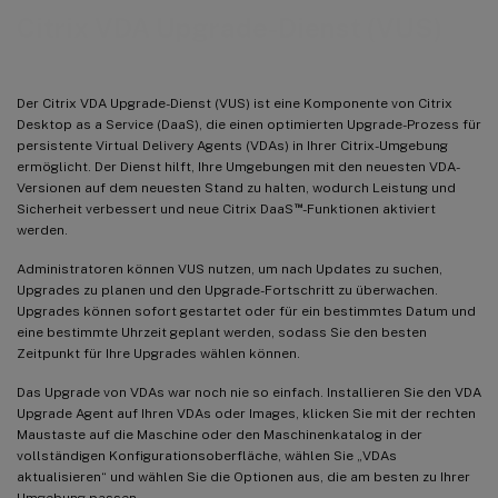
Citrix VDA Upgrade-Dienst (VUS)
Der Citrix VDA Upgrade-Dienst (VUS) ist eine Komponente von Citrix
Desktop as a Service (DaaS), die einen optimierten Upgrade-Prozess für
persistente Virtual Delivery Agents (VDAs) in Ihrer Citrix-Umgebung
ermöglicht. Der Dienst hilft, Ihre Umgebungen mit den neuesten VDA-
Versionen auf dem neuesten Stand zu halten, wodurch Leistung und
™
Sicherheit verbessert und neue Citrix DaaS
-Funktionen aktiviert
werden.
Administratoren können VUS nutzen, um nach Updates zu suchen,
Upgrades zu planen und den Upgrade-Fortschritt zu überwachen.
Upgrades können sofort gestartet oder für ein bestimmtes Datum und
eine bestimmte Uhrzeit geplant werden, sodass Sie den besten
Zeitpunkt für Ihre Upgrades wählen können.
Das Upgrade von VDAs war noch nie so einfach. Installieren Sie den VDA
Upgrade Agent auf Ihren VDAs oder Images, klicken Sie mit der rechten
Maustaste auf die Maschine oder den Maschinenkatalog in der
vollständigen Konfigurationsoberfläche, wählen Sie „VDAs
aktualisieren“ und wählen Sie die Optionen aus, die am besten zu Ihrer
Umgebung passen.