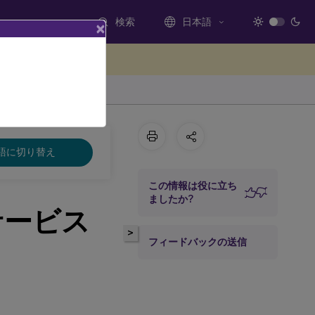
検索
日本語
×
ードバックを提供する
語に切り替え
この情報は役に立ち
ましたか?
ドサービス
>
フィードバックの送信