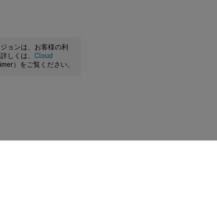
ージョンは、お客様の利
。詳しくは、
Cloud
claimer）をご覧ください。
に関する選択肢
|
プライバシーと法令
|
Cookieの設定
|
docs.cloud.com
© 1999-
2026
Cloud Software Group, Inc. All rights reserved.