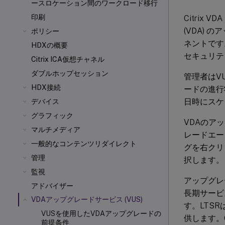
ースロケーション間のワークロード移行
印刷
Citrix
(VDA) の
ポリシー
ネントです
HDXの概要
セキュリティ
Citrix ICA
仮想チャネル
ダブルホップセッション
管理者はV
HDX接続
ードの進行
日時にスケ
デバイス
グラフィック
VDAのア
マルチメディア
レードエー
一般的なコンテンツリダイレクト
グを右クリ
管理
択します。
監視
アップグレ
アドバイザー
長期サービス
VDAアップグレードサービス (VUS)
す。LTS
VUSを使用したVDAアップグレードの
供します。
前提条件