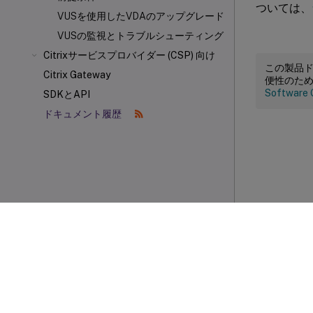
ついては、
VUSを使用したVDAのアップグレード
VUSの監視とトラブルシューティング
Citrixサービスプロバイダー (CSP) 向け
この製品
Citrix Gateway
便性のた
Software 
SDKとAPI
ドキュメント履歴