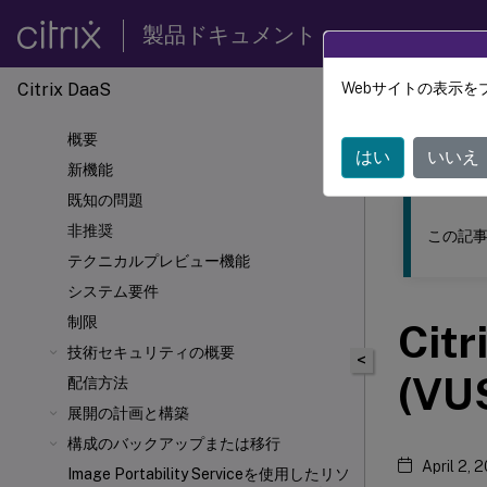
製品ドキュメント
Citrix DaaS
Webサイトの表示を
このコンテン
概要
Citrix 
はい
いいえ
新機能
既知の問題
非推奨
この記事
テクニカルプレビュー機能
システム要件
制限
Ci
技術セキュリティの概要
<
(VU
配信方法
展開の計画と構築
構成のバックアップまたは移行
April 2, 
Image Portability Serviceを使用したリソ