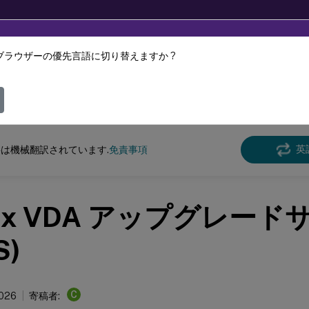
ブラウザーの優先言語に切り替えますか ?
ツは動的に機械翻訳されています。
フィ
DaaS
英
は機械翻訳されています.
免責事項
trix VDA アップグレー
S)
C
2026
寄稿者: