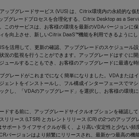
 VDA アップグレードサービス (VUS) は、Citrix環境内の永続
アップグレードプロセスを合理化する、Citrix Desktop as a Servi
。このサービスは、お客様の環境を最新のVDAバージョンに
™
を向上させ、新しいCitrix DaaS
機能を利用できるようにし
USを活用して、更新の確認、アップグレードのスケジュール
状況の監視を行うことができます。アップグレードはすぐに開
ジュールすることもでき、お客様のアップグレードに最適な時
ップグレードがこれまでになく簡単になりました。VDAまたはイ
ジェントをインストールし、フル構成インターフェースでマシ
ックし、「VDAのアップグレード」を選択し、お客様の環境
ードする前に、アップグレードサイクルオプションを確認して
リリース (LTSR) とカレントリリース (CR) の2つのアッ
Rはサポートライフサイクルが長く、より高い安定性と少ない頻
CRバージョンはより頻繁にリリースされ、最新かつ最高の機