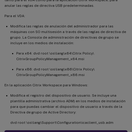
tanto para el VDA como para la aplicación Citrix Workspace, para
anular las reglas de directiva USB predeterminadas.
Para el VDA:
Modifica las reglas de anulación del administrador para las
máquinas con SO multisesión a través de las reglas de directiva de
grupo. La Consola de administración de directivas de grupo se
incluye en los medios de instalación:
Para x64: dvd root \os\lang\x64\Citrix Policy\
CitrixGroupPolicyManagement_x64.msi
Para x86: dvd root \os\lang\x86\Citrix Policy\
CitrixGroupPolicyManagement_x86.msi
En la aplicación Citrix Workspace para Windows:
Modifica el registro del dispositivo de usuario. Se incluye una
plantilla administrativa (archivo ADM) en los medios de instalación
para que puedas cambiar el dispositivo de usuario a través de la
Directiva de grupo de Active Directory:
dvd root \os\lang\Support\Configuration\icaclient_usb.adm