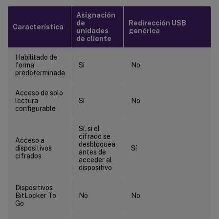
Asignación
de
Redirección USB
Característica
unidades
genérica
de cliente
Habilitado de
forma
Sí
No
predeterminada
Acceso de solo
lectura
Sí
No
configurable
Sí, si el
cifrado se
Acceso a
desbloquea
dispositivos
Sí
antes de
cifrados
acceder al
dispositivo
Dispositivos
BitLocker To
No
No
Go