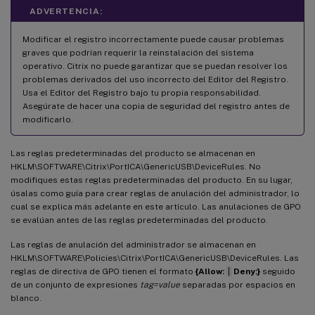
ADVERTENCIA:
Modificar el registro incorrectamente puede causar problemas
graves que podrían requerir la reinstalación del sistema
operativo. Citrix no puede garantizar que se puedan resolver los
problemas derivados del uso incorrecto del Editor del Registro.
Usa el Editor del Registro bajo tu propia responsabilidad.
Asegúrate de hacer una copia de seguridad del registro antes de
modificarlo.
Las reglas predeterminadas del producto se almacenan en
HKLM\SOFTWARE\Citrix\PortICA\GenericUSB\DeviceRules. No
modifiques estas reglas predeterminadas del producto. En su lugar,
úsalas como guía para crear reglas de anulación del administrador, lo
cual se explica más adelante en este artículo. Las anulaciones de GPO
se evalúan antes de las reglas predeterminadas del producto.
Las reglas de anulación del administrador se almacenan en
HKLM\SOFTWARE\Policies\Citrix\PortICA\GenericUSB\DeviceRules. Las
reglas de directiva de GPO tienen el formato
{Allow:
|
Deny:}
seguido
de un conjunto de expresiones
tag=value
separadas por espacios en
blanco.