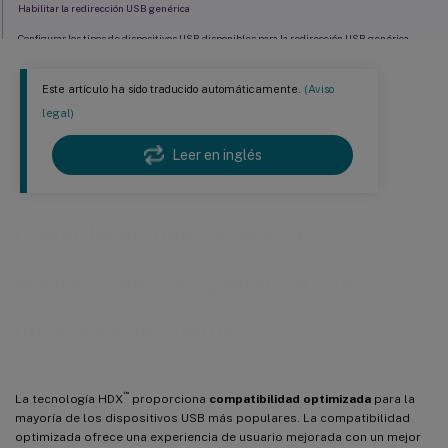
Habilitar la redirección USB genérica
Configurar los tipos de dispositivos USB disponibles para la redirección USB genérica
Usar y quitar dispositivos USB
Este artículo ha sido traducido automáticamente.
(Aviso
Controles de seguridad para dispositivos de almacenamiento masivo USB
legal)
Leer en inglés
Consideraciones sobre la
redirección USB genérica y las
unidades de cliente
™
La tecnología HDX
proporciona
compatibilidad optimizada
para la
mayoría de los dispositivos USB más populares. La compatibilidad
optimizada ofrece una experiencia de usuario mejorada con un mejor