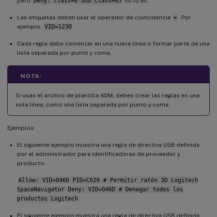
pero
Deny: Class=0 Sub Class=05
no lo es.
Las etiquetas deben usar el operador de coincidencia
=
. Por
ejemplo,
VID=1230
.
Cada regla debe comenzar en una nueva línea o formar parte de una
lista separada por punto y coma.
NOTA:
Si usas el archivo de plantilla ADM, debes crear las reglas en una
sola línea, como una lista separada por punto y coma.
Ejemplos:
El siguiente ejemplo muestra una regla de directiva USB definida
por el administrador para identificadores de proveedor y
producto:
Allow: VID=046D PID=C626 # Permitir ratón 3D Logitech
SpaceNavigator Deny: VID=046D # Denegar todos los
productos Logitech
El siguiente ejemplo muestra una regla de directiva USB definida