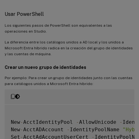
Usar PowerShell
Los siguientes pasos de PowerShell son equivalentes a las
operaciones en Studio.
La diferencia entre los catálogos unidos a AD local y los unidos a
Microsoft Entra híbrido radica en la creación del grupo de identidades
y las cuentas de máquina.
Crear un nuevo grupo de identidades
Por ejemplo: Para crear un grupo de identidades junto con las cuentas
para catálogos unidos a Microsoft Entra híbrido:
New
-
AcctIdentityPool 
-
AllowUnicode 
-
Ident
New
-
AcctADAccount 
-
IdentityPoolName 
"Hybr
Set
-
AcctAdAccountUserCert 
-
IdentityPoolNa