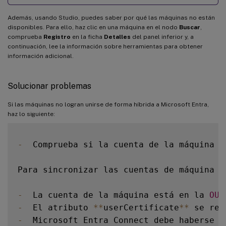
Además, usando Studio, puedes saber por qué las máquinas no están
disponibles. Para ello, haz clic en una máquina en el nodo
Buscar
,
comprueba
Registro
en la ficha
Detalles
del panel inferior y, a
continuación, lee la información sobre herramientas para obtener
información adicional.
Solucionar problemas
Si las máquinas no logran unirse de forma híbrida a Microsoft Entra,
haz lo siguiente:
-
  Comprueba si la cuenta de la máquina s
Para sincronizar las cuentas de máquina c
-
  La cuenta de la máquina está en la 
OU
 
-
  El atributo 
**
userCertificate
**
 se rel
-
  Microsoft Entra Connect debe haberse s