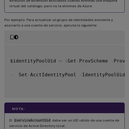
atributos de extensión asociados cuando eliminas una máquina
virtual del catálogo, pero no la eliminas de Azure.
Por ejemplo: Para actualizar un grupo de identidades existente y
asociarlo a una cuenta de servicio, ejecuta lo siguiente:
$identityPoolUid 
=
(
Get
-
ProvScheme 
-
Provi
-
  Set
-
AcctIdentityPool 
-
IdentityPoolUid 
NOTA:
El
$serviceAccountUid
debe ser un UID válido de una cuenta de
servicio de Active Directory local.