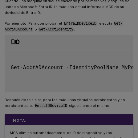
Cuando una máquina virtual se enciende por primera vez, después de
unirse a Microsoft Entra ID, la máquina virtual informa a MCS de su
deviceId de Entra ID.
Por ejemplo: Para comprobar el
EntraIDDeviceID
, ejecuta
Get-
AcctADAccount
o
Get-AcctIdentity
.
Get
-
AcctADAccount 
-
IdentityPoolName MyPool
Después de reiniciar, para las máquinas virtuales persistentes y no
persistentes, el
EntraIDDeviceID
sigue siendo el mismo.
NOTA:
MCS elimina automáticamente los ID de dispositivo y los