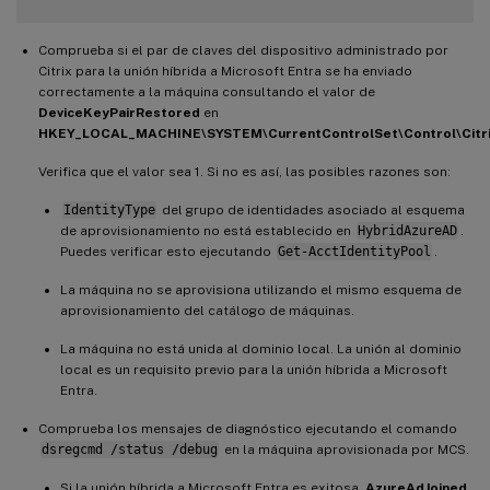
Comprueba si el par de claves del dispositivo administrado por
Citrix para la unión híbrida a Microsoft Entra se ha enviado
correctamente a la máquina consultando el valor de
DeviceKeyPairRestored
en
HKEY_LOCAL_MACHINE\SYSTEM\CurrentControlSet\Control\Citr
Verifica que el valor sea 1. Si no es así, las posibles razones son:
IdentityType
del grupo de identidades asociado al esquema
de aprovisionamiento no está establecido en
HybridAzureAD
.
Puedes verificar esto ejecutando
Get-AcctIdentityPool
.
La máquina no se aprovisiona utilizando el mismo esquema de
aprovisionamiento del catálogo de máquinas.
La máquina no está unida al dominio local. La unión al dominio
local es un requisito previo para la unión híbrida a Microsoft
Entra.
Comprueba los mensajes de diagnóstico ejecutando el comando
dsregcmd /status /debug
en la máquina aprovisionada por MCS.
Si la unión híbrida a Microsoft Entra es exitosa,
AzureAdJoined