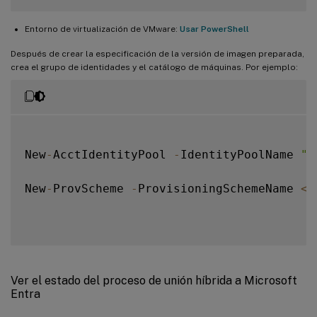
Entorno de virtualización de VMware:
Usar PowerShell
Después de crear la especificación de la versión de imagen preparada,
crea el grupo de identidades y el catálogo de máquinas. Por ejemplo:
New
-
AcctIdentityPool 
-
IdentityPoolName 
"m
New
-
ProvScheme 
-
ProvisioningSchemeName 
<
n
Ver el estado del proceso de unión híbrida a Microsoft
Entra