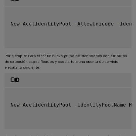
New
-
AcctIdentityPool 
-
AllowUnicode 
-
Ident
Por ejemplo: Para crear un nuevo grupo de identidades con atributos
de extensión especificados y asociarlo a una cuenta de servicio,
ejecuta lo siguiente:
New
-
AcctIdentityPool 
-
IdentityPoolName Hy