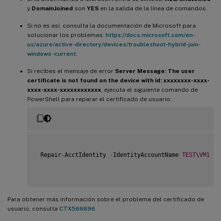
y
DomainJoined
son
YES
en la salida de la línea de comandos.
Si no es así, consulta la documentación de Microsoft para
solucionar los problemas:
https://docs.microsoft.com/en-
us/azure/active-directory/devices/troubleshoot-hybrid-join-
windows-current
.
Si recibes el mensaje de error
Server Message: The user
certificate is not found on the device with id: xxxxxxxx-xxxx-
xxxx-xxxx-xxxxxxxxxxxx
, ejecuta el siguiente comando de
PowerShell para reparar el certificado de usuario:
 Repair
-
AcctIdentity 
-
IdentityAccountName 
TEST
\
VM1
-
T
Para obtener más información sobre el problema del certificado de
usuario, consulta
CTX566696
.