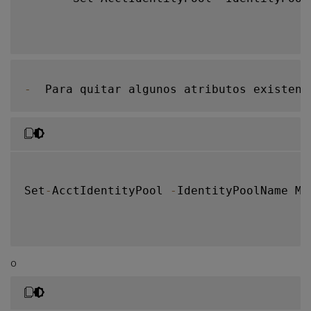
-
  Para quitar algunos atributos existent
Set
-
AcctIdentityPool 
-
IdentityPoolName My
O