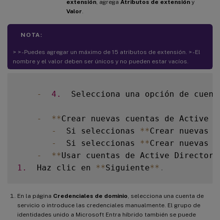
extensión
, agrega
Atributos de extensión
y
Valor
.
NOTA:
> > - Puedes agregar un máximo de 15 atributos de extensión. > - El
nombre y el valor deben ser únicos y no pueden estar vacíos.
-
4.
  Selecciona una opción de cuent
-
**
Crear nuevas cuentas de Active D
-
  Si seleccionas 
**
Crear nuevas c
-
  Si seleccionas 
**
Crear nuevas c
-
**
Usar cuentas de Active Directory
1.
  Haz clic en 
**
Siguiente
**
.
En la página
Credenciales de dominio
, selecciona una cuenta de
servicio o introduce las credenciales manualmente. El grupo de
identidades unido a Microsoft Entra híbrido también se puede