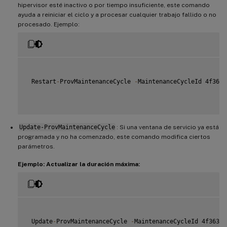
hipervisor esté inactivo o por tiempo insuficiente, este comando
ayuda a reiniciar el ciclo y a procesar cualquier trabajo fallido o no
procesado. Ejemplo:
 Restart
-
ProvMaintenanceCycle 
-
MaintenanceCycleId 4f363b
Update-ProvMaintenanceCycle
: Si una ventana de servicio ya está
programada y no ha comenzado, este comando modifica ciertos
parámetros.
Ejemplo: Actualizar la duración máxima:
 Update
-
ProvMaintenanceCycle 
-
MaintenanceCycleId 4f363b7