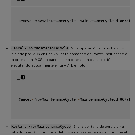
 Remove
-
ProvMaintenanceCycle 
-
MaintenanceCycleId 867af1b
Cancel-ProvMaintenanceCycle
: Si la operación aún no ha sido
iniciada por MCS en una VM, este comando de PowerShell cancela
la operación. MCS no cancela una operación que se esté
ejecutando actualmente en la VM. Ejemplo:
 Cancel
-
ProvMaintenanceCycle 
-
MaintenanceCycleId 867af1b
Restart-ProvMaintenanceCycle
: Si una ventana de servicio ha
fallado o está incompleta debido a causas externas, como que el