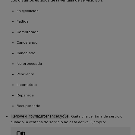
Los distintos estados de la ventana de servicio son:
En ejecución
Fallida
Completada
Cancelando
Cancelada
No procesada
Pendiente
Incompleta
Reparada
Recuperando
Remove-ProvMaintenanceCycle
: Quita una ventana de servicio
cuando la ventana de servicio no está activa. Ejemplo: