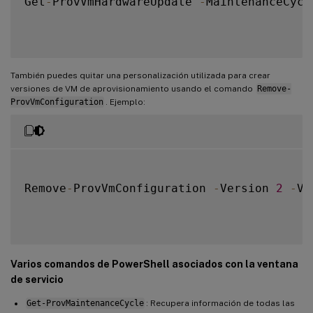
Get
-
ProvVmHardwareUpdate 
-
MaintenanceCycl
También puedes quitar una personalización utilizada para crear
versiones de VM de aprovisionamiento usando el comando
Remove-
ProvVmConfiguration
. Ejemplo:
Remove
-
ProvVmConfiguration 
-
Version 
2
-
VM
Varios comandos de PowerShell asociados con la ventana
de servicio
Get-ProvMaintenanceCycle
: Recupera información de todas las