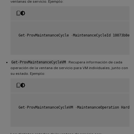
ventanas de servicio. Ejemplo:
 Get
-
ProvMaintenanceCycle 
-
MaintenanceCycleId 10073b8e
-
7
Get-ProvMaintenanceCycleVM
: Recupera información de cada
operación de la ventana de servicio para VM individuales, junto con
su estado. Ejemplo:
 Get
-
ProvMaintenanceCycleVM 
-
MaintenanceOperation Hardwa