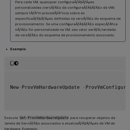
Para cada VM, quaisquer configuraÃƒÂ§ÃƒÂµes
personalizadas (versÃƒÂ£o da configuraÃƒÂ§ÃƒÂ£o da VM)
sempre tÃƒÂªm precedÃƒÂªncia sobre as
especificaÃƒÂ§ÃƒÂµes definidas na versÃƒÂ£o do esquema de
provisionamento. Se uma configuraÃƒÂ§ÃƒÂ£o especÃƒÂ­fica
nÃƒÂ£o for personalizada na VM, seu valor serÃƒÂ¡ herdado
da versÃƒÂ£o do esquema de provisionamento associado.
Exemplo
:
New
-
ProvVmHardwareUpdate 
-
ProvVmConfigura
Execute
Get-ProvVmHardwareUpdate
para recuperar objetos da
Janela de ServiÃƒÂ§o associados a atualizaÃƒÂ§ÃƒÂµes de VM de
hardware. Exemplo: