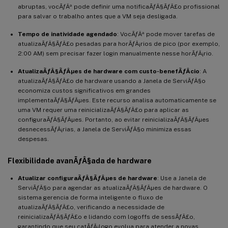
abruptas, vocÃƒÂª pode definir uma notificaÃƒÂ§ÃƒÂ£o profissional
para salvar o trabalho antes que a VM seja desligada.
Tempo de inatividade agendado
: VocÃƒÂª pode mover tarefas de
atualizaÃƒÂ§ÃƒÂ£o pesadas para horÃƒÂ¡rios de pico (por exemplo,
2:00 AM) sem precisar fazer login manualmente nesse horÃƒÂ¡rio.
AtualizaÃƒÂ§ÃƒÂµes de hardware com custo-benefÃƒÂ­cio
: A
atualizaÃƒÂ§ÃƒÂ£o de hardware usando a Janela de ServiÃƒÂ§o
economiza custos significativos em grandes
implementaÃƒÂ§ÃƒÂµes. Este recurso analisa automaticamente se
uma VM requer uma reinicializaÃƒÂ§ÃƒÂ£o para aplicar as
configuraÃƒÂ§ÃƒÂµes. Portanto, ao evitar reinicializaÃƒÂ§ÃƒÂµes
desnecessÃƒÂ¡rias, a Janela de ServiÃƒÂ§o minimiza essas
despesas.
Flexibilidade avanÃƒÂ§ada de hardware
Atualizar configuraÃƒÂ§ÃƒÂµes de hardware
: Use a Janela de
ServiÃƒÂ§o para agendar as atualizaÃƒÂ§ÃƒÂµes de hardware. O
sistema gerencia de forma inteligente o fluxo de
atualizaÃƒÂ§ÃƒÂ£o, verificando a necessidade de
reinicializaÃƒÂ§ÃƒÂ£o e lidando com logoffs de sessÃƒÂ£o,
garantindo que seu catÃƒÂ¡logo evolua para atender a novas