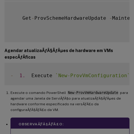
    Get
-
ProvSchemeHardwareUpdate 
-
Mainten
Agendar atualizaÃƒÂ§ÃƒÂµes de hardware em VMs
especÃƒÂ­ficas
-
1.
  Execute 
`
New-ProvVmConfiguration
`
 
Execute o comando PowerShell
New-ProvVmHardwareUpdate
para
agendar uma Janela de ServiÃƒÂ§o para atualizaÃƒÂ§ÃƒÂµes de
hardware conforme especificado na versÃƒÂ£o da
configuraÃƒÂ§ÃƒÂ£o da VM.
OBSERVAÃƑÂ§ÃƑÂ£O: