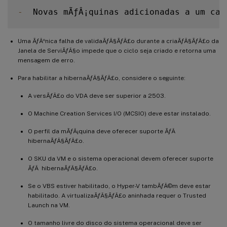
-
  Novas mÃƒÂ¡quinas adicionadas a um cat
Uma ÃƒÂºnica falha de validaÃƒÂ§ÃƒÂ£o durante a criaÃƒÂ§ÃƒÂ£o da
Janela de ServiÃƒÂ§o impede que o ciclo seja criado e retorna uma
mensagem de erro.
Para habilitar a hibernaÃƒÂ§ÃƒÂ£o, considere o seguinte:
A versÃƒÂ£o do VDA deve ser superior a 2503.
O Machine Creation Services I/O (MCSIO) deve estar instalado.
O perfil da mÃƒÂ¡quina deve oferecer suporte ÃƒÂ
hibernaÃƒÂ§ÃƒÂ£o.
O SKU da VM e o sistema operacional devem oferecer suporte
ÃƒÂ hibernaÃƒÂ§ÃƒÂ£o.
Se o VBS estiver habilitado, o Hyper-V tambÃƒÂ©m deve estar
habilitado. A virtualizaÃƒÂ§ÃƒÂ£o aninhada requer o Trusted
Launch na VM.
O tamanho livre do disco do sistema operacional deve ser