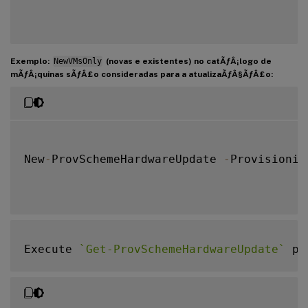
Exemplo:
NewVMsOnly
(novas e existentes) no catÃƒÂ¡logo de
mÃƒÂ¡quinas sÃƒÂ£o consideradas para a atualizaÃƒÂ§ÃƒÂ£o:
New
-
ProvSchemeHardwareUpdate 
-
Provisionin
Execute 
`
Get-ProvSchemeHardwareUpdate
`
 pa