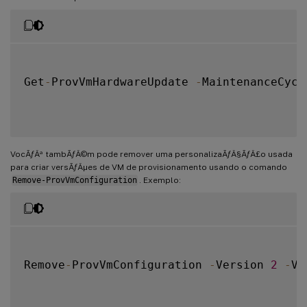
Get
-
ProvVmHardwareUpdate 
-
MaintenanceCycl
VocÃƒÂª tambÃƒÂ©m pode remover uma personalizaÃƒÂ§ÃƒÂ£o usada
para criar versÃƒÂµes de VM de provisionamento usando o comando
Remove-ProvVmConfiguration
. Exemplo:
Remove
-
ProvVmConfiguration 
-
Version 
2
-
VM