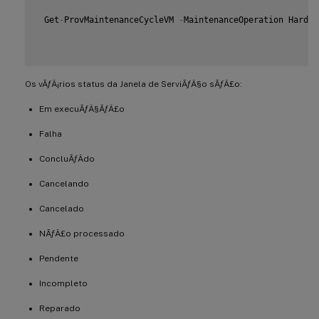
 Get
-
ProvMaintenanceCycleVM 
-
MaintenanceOperation Hardwa
Os vÃƒÂ¡rios status da Janela de ServiÃƒÂ§o sÃƒÂ£o:
Em execuÃƒÂ§ÃƒÂ£o
Falha
ConcluÃƒÂ­do
Cancelando
Cancelado
NÃƒÂ£o processado
Pendente
Incompleto
Reparado