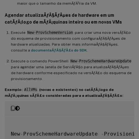
maior que o tamanho da memÃƒÂ³ria da VM.
Agendar atualizaÃƒÂ§ÃƒÂµes de hardware em um
catÃƒÂ¡logo de mÃƒÂ¡quinas inteiro ou em novas VMs
Execute
New-ProvSchemeVersion
para criar uma nova versÃƒÂ£o
do esquema de provisionamento com configuraÃƒÂ§ÃƒÂµes de
hardware atualizadas. Para obter mais informaÃƒÂ§ÃƒÂµes,
consulte a
documentaÃƒÂ§ÃƒÂ£o do SDK
.
Execute o comando PowerShell
New-ProvSchemeHardwareUpdate
para agendar uma Janela de ServiÃƒÂ§o para atualizaÃƒÂ§ÃƒÂµes
de hardware conforme especificado na versÃƒÂ£o do esquema de
provisionamento.
Exemplo:
AllVMs
(novas e existentes) no catÃƒÂ¡logo de
mÃƒÂ¡quinas sÃƒÂ£o consideradas para a atualizaÃƒÂ§ÃƒÂ£o:
New
-
ProvSchemeHardwareUpdate 
-
Provisionin