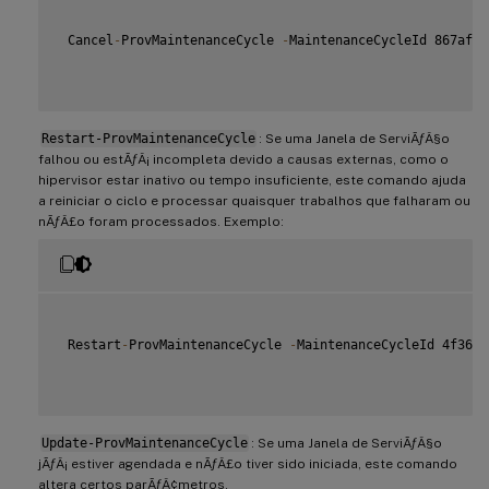
 Cancel
-
ProvMaintenanceCycle 
-
MaintenanceCycleId 867af1b
Restart-ProvMaintenanceCycle
: Se uma Janela de ServiÃƒÂ§o
falhou ou estÃƒÂ¡ incompleta devido a causas externas, como o
hipervisor estar inativo ou tempo insuficiente, este comando ajuda
a reiniciar o ciclo e processar quaisquer trabalhos que falharam ou
nÃƒÂ£o foram processados. Exemplo:
 Restart
-
ProvMaintenanceCycle 
-
MaintenanceCycleId 4f363b
Update-ProvMaintenanceCycle
: Se uma Janela de ServiÃƒÂ§o
jÃƒÂ¡ estiver agendada e nÃƒÂ£o tiver sido iniciada, este comando
altera certos parÃƒÂ¢metros.