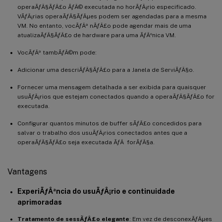
operaÃƒÂ§ÃƒÂ£o ÃƒÂ© executada no horÃƒÂ¡rio especificado.
VÃƒÂ¡rias operaÃƒÂ§ÃƒÂµes podem ser agendadas para a mesma
VM. No entanto, vocÃƒÂª nÃƒÂ£o pode agendar mais de uma
atualizaÃƒÂ§ÃƒÂ£o de hardware para uma ÃƒÂºnica VM.
VocÃƒÂª tambÃƒÂ©m pode:
Adicionar uma descriÃƒÂ§ÃƒÂ£o para a Janela de ServiÃƒÂ§o.
Fornecer uma mensagem detalhada a ser exibida para quaisquer
usuÃƒÂ¡rios que estejam conectados quando a operaÃƒÂ§ÃƒÂ£o for
executada.
Configurar quantos minutos de buffer sÃƒÂ£o concedidos para
salvar o trabalho dos usuÃƒÂ¡rios conectados antes que a
operaÃƒÂ§ÃƒÂ£o seja executada ÃƒÂ forÃƒÂ§a.
Vantagens
ExperiÃƒÂªncia do usuÃƒÂ¡rio e continuidade
aprimoradas
Tratamento de sessÃƒÂ£o elegante
: Em vez de desconexÃƒÂµes