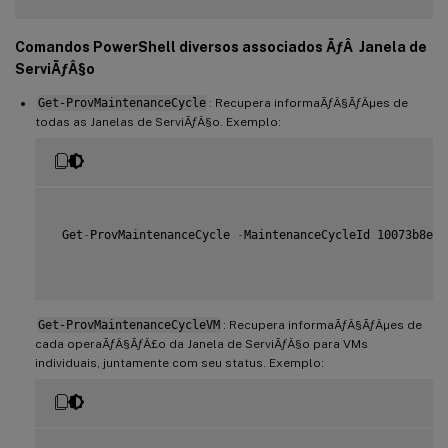
Comandos PowerShell diversos associados ÃƒÂ Janela de
ServiÃƒÂ§o
Get-ProvMaintenanceCycle
: Recupera informaÃƒÂ§ÃƒÂµes de
todas as Janelas de ServiÃƒÂ§o. Exemplo:
 Get
-
ProvMaintenanceCycle 
-
MaintenanceCycleId 10073b8e
-
7
Get-ProvMaintenanceCycleVM
: Recupera informaÃƒÂ§ÃƒÂµes de
cada operaÃƒÂ§ÃƒÂ£o da Janela de ServiÃƒÂ§o para VMs
individuais, juntamente com seu status. Exemplo: