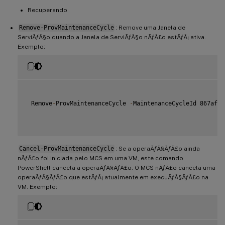
Recuperando
Remove-ProvMaintenanceCycle
: Remove uma Janela de
ServiÃƒÂ§o quando a Janela de ServiÃƒÂ§o nÃƒÂ£o estÃƒÂ¡ ativa.
Exemplo:
 Remove
-
ProvMaintenanceCycle 
-
MaintenanceCycleId 867af1b
Cancel-ProvMaintenanceCycle
: Se a operaÃƒÂ§ÃƒÂ£o ainda
nÃƒÂ£o foi iniciada pelo MCS em uma VM, este comando
PowerShell cancela a operaÃƒÂ§ÃƒÂ£o. O MCS nÃƒÂ£o cancela uma
operaÃƒÂ§ÃƒÂ£o que estÃƒÂ¡ atualmente em execuÃƒÂ§ÃƒÂ£o na
VM. Exemplo: