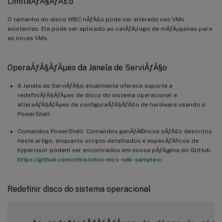
LimitaÃƒÂ§ÃƒÂ£o
O tamanho do disco WBC nÃƒÂ£o pode ser alterado nas VMs
existentes. Ele pode ser aplicado ao catÃƒÂ¡logo de mÃƒÂ¡quinas para
as novas VMs.
OperaÃƒÂ§ÃƒÂµes da Janela de ServiÃƒÂ§o
A Janela de ServiÃƒÂ§o atualmente oferece suporte a
redefiniÃƒÂ§ÃƒÂµes de disco do sistema operacional e
alteraÃƒÂ§ÃƒÂµes de configuraÃƒÂ§ÃƒÂ£o de hardware usando o
PowerShell.
Comandos PowerShell: Comandos genÃƒÂ©ricos sÃƒÂ£o descritos
neste artigo, enquanto scripts detalhados e especÃƒÂ­ficos de
hypervisor podem ser encontrados em nossa pÃƒÂ¡gina do GitHub
https://github.com/citrix/citrix-mcs-sdk-samples/
.
Redefinir disco do sistema operacional