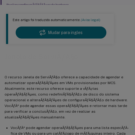
Atualizar configuraÃƒÂ§ÃƒÂµes de hardware
Este artigo foi traduzido automaticamente.
(Aviso legal)
Mudar para ingles
Janela de ServiÃƒÂ§o
O recurso Janela de ServiÃƒÂ§o oferece a capacidade de agendar e
automatizar operaÃƒÂ§ÃƒÂµes em VMs provisionadas por MCS.
Atualmente, este recurso oferece suporte a vÃƒÂ¡rias
operaÃƒÂ§ÃƒÂµes, como redefiniÃƒÂ§ÃƒÂ£o de disco do sistema
operacional e alteraÃƒÂ§ÃƒÂµes de configuraÃƒÂ§ÃƒÂ£o de hardware.
VocÃƒÂª pode agendar essas operaÃƒÂ§ÃƒÂµes e retornar mais tarde
para verificar a conclusÃƒÂ£o, em vez de realizar as
atualizaÃƒÂ§ÃƒÂµes manualmente.
VocÃƒÂª pode agendar operaÃƒÂ§ÃƒÂµes para uma lista especÃƒÂ­
fica de VMs ou para um catÃƒÂ¡logo de mÃƒÂ¡quinas inteiro. Cada