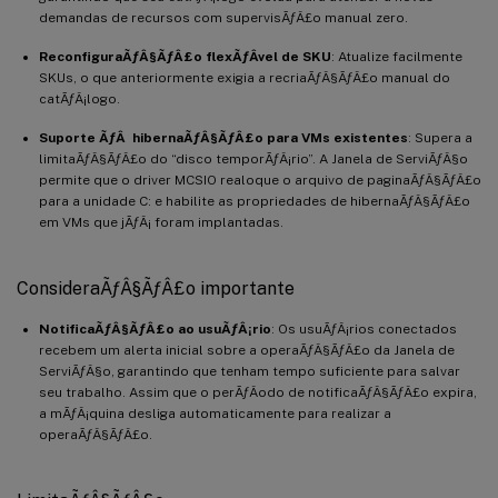
demandas de recursos com supervisÃƒÂ£o manual zero.
ReconfiguraÃƒÂ§ÃƒÂ£o flexÃƒÂ­vel de SKU
: Atualize facilmente
SKUs, o que anteriormente exigia a recriaÃƒÂ§ÃƒÂ£o manual do
catÃƒÂ¡logo.
Suporte ÃƒÂ hibernaÃƒÂ§ÃƒÂ£o para VMs existentes
: Supera a
limitaÃƒÂ§ÃƒÂ£o do “disco temporÃƒÂ¡rio”. A Janela de ServiÃƒÂ§o
permite que o driver MCSIO realoque o arquivo de paginaÃƒÂ§ÃƒÂ£o
para a unidade C: e habilite as propriedades de hibernaÃƒÂ§ÃƒÂ£o
em VMs que jÃƒÂ¡ foram implantadas.
ConsideraÃƒÂ§ÃƒÂ£o importante
NotificaÃƒÂ§ÃƒÂ£o ao usuÃƒÂ¡rio
: Os usuÃƒÂ¡rios conectados
recebem um alerta inicial sobre a operaÃƒÂ§ÃƒÂ£o da Janela de
ServiÃƒÂ§o, garantindo que tenham tempo suficiente para salvar
seu trabalho. Assim que o perÃƒÂ­odo de notificaÃƒÂ§ÃƒÂ£o expira,
a mÃƒÂ¡quina desliga automaticamente para realizar a
operaÃƒÂ§ÃƒÂ£o.