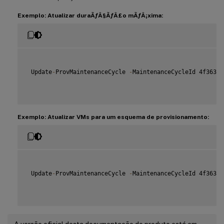
Exemplo: Atualizar duraÃƒÂ§ÃƒÂ£o mÃƒÂ¡xima:
 Update
-
ProvMaintenanceCycle 
-
MaintenanceCycleId 4f363b7
Exemplo: Atualizar VMs para um esquema de provisionamento:
 Update
-
ProvMaintenanceCycle 
-
MaintenanceCycleId 4f363b7