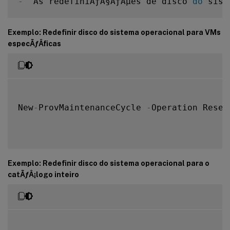
-
  As redefiniÃƒÂ§ÃƒÂµes de disco 
do
 sist
Exemplo: Redefinir disco do sistema operacional para VMs
especÃƒÂ­ficas
New
-
ProvMaintenanceCycle 
-
Operation Reset
Exemplo: Redefinir disco do sistema operacional para o
catÃƒÂ¡logo inteiro