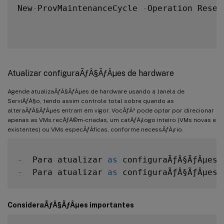
New
-
ProvMaintenanceCycle 
-
Operation Reset
Atualizar configuraÃƒÂ§ÃƒÂµes de hardware
Agende atualizaÃƒÂ§ÃƒÂµes de hardware usando a Janela de
ServiÃƒÂ§o, tendo assim controle total sobre quando as
alteraÃƒÂ§ÃƒÂµes entram em vigor. VocÃƒÂª pode optar por direcionar
apenas as VMs recÃƒÂ©m-criadas, um catÃƒÂ¡logo inteiro (VMs novas e
existentes) ou VMs especÃƒÂ­ficas, conforme necessÃƒÂ¡rio.
-
  Para atualizar 
as
 configuraÃƒÂ§ÃƒÂµes 
-
  Para atualizar 
as
 configuraÃƒÂ§ÃƒÂµes 
ConsideraÃƒÂ§ÃƒÂµes importantes