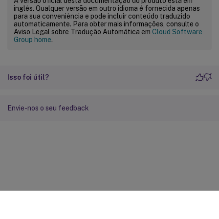
A versão oficial desta documentação do produto está em
inglês. Qualquer versão em outro idioma é fornecida apenas
para sua conveniência e pode incluir conteúdo traduzido
automaticamente. Para obter mais informações, consulte o
Aviso Legal sobre Tradução Automática em
Cloud Software
Group home
.
Isso foi útil?
Envie-nos o seu feedback