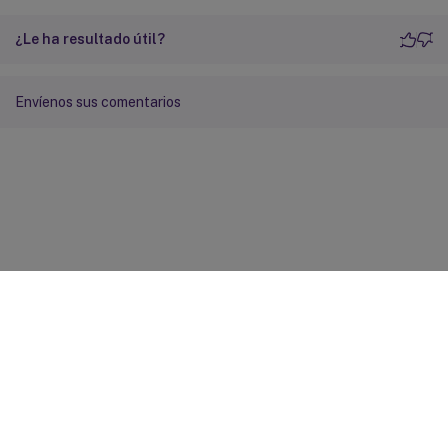
¿Le ha resultado útil?
Envíenos sus comentarios
Comentarios sobre el sitio
Sus opciones de privacidad
Condiciones legales y de
privacidad
Preferencias de cookies
docs.cloud.com
© 1999-
2026
Cloud Software Group, Inc. All rights reserved.