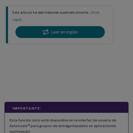
Este artículo ha sido traducido automáticamente.
(Aviso
legal)
Leer en inglés
Notificaciones de cierre de sesión
del usuario (anteriormente, cierre
de sesión forzado del usuario)
IMPORTANTE:
Esta función solo está disponible en la interfaz de usuario de
™
Autoscale
para grupos de entrega basados en aplicaciones
multisesión.