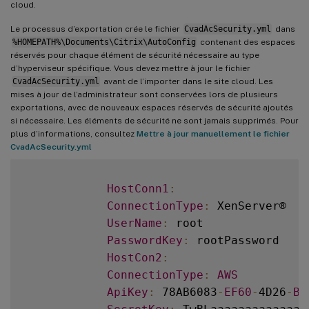
cloud.
Le processus d’exportation crée le fichier
CvadAcSecurity.yml
dans
%HOMEPATH%\Documents\Citrix\AutoConfig
contenant des espaces
réservés pour chaque élément de sécurité nécessaire au type
d’hyperviseur spécifique. Vous devez mettre à jour le fichier
CvadAcSecurity.yml
avant de l’importer dans le site cloud. Les
mises à jour de l’administrateur sont conservées lors de plusieurs
exportations, avec de nouveaux espaces réservés de sécurité ajoutés
si nécessaire. Les éléments de sécurité ne sont jamais supprimés. Pour
plus d’informations, consultez
Mettre à jour manuellement le fichier
CvadAcSecurity.yml
HostConn1
:
ConnectionType
:
 XenServer®

UserName
:
 root

PasswordKey
:
 rootPassword

HostCon2
:
ConnectionType
:
AWS
ApiKey
:
 78AB6083
-
EF60
-
4D26
-
B2