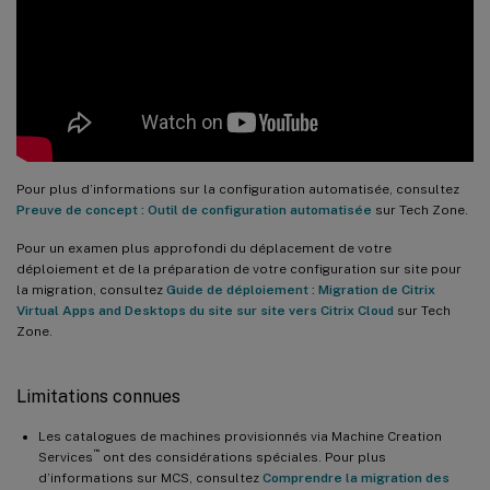
Pour plus d’informations sur la configuration automatisée, consultez
Preuve de concept : Outil de configuration automatisée
sur Tech Zone.
Pour un examen plus approfondi du déplacement de votre
déploiement et de la préparation de votre configuration sur site pour
la migration, consultez
Guide de déploiement : Migration de Citrix
Virtual Apps and Desktops du site sur site vers Citrix Cloud
sur Tech
Zone.
Limitations connues
Les catalogues de machines provisionnés via Machine Creation
™
Services
ont des considérations spéciales. Pour plus
d’informations sur MCS, consultez
Comprendre la migration des