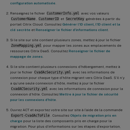
configuration automatisée
.
Renseignez le fichier
CustomerInfo.yml
avec vos valeurs
CustomerName
,
CustomerID
et
SecretKey
générées à partir du
portail Citrix Cloud. Consultez
Générer l’ID client, l’ID client et la
clé secrète
et
Renseigner le fichier d’informations client
.
Si le site sur site contient plusieurs zones, mettez à jour le fichier
ZoneMapping.yml
pour mapper les zones aux emplacements de
ressources Citrix DaaS. Consultez
Renseigner le fichier de
mappage de zones
.
Si le site contient plusieurs connexions d’hébergement, mettez à
jour le fichier
CvadAcSecurity.yml
avec les informations de
connexion pour chaque type d’hôte migrant vers Citrix DaaS. S’il n’y
a qu’une seule connexion d’hôte, mettez à jour le fichier
CvadACSecurity.yml
avec les informations de connexion pour la
connexion d’hôte. Consultez
Mettre à jour le fichier de sécurité
pour les connexions d’hôte
.
Ouvrez ACT et exportez votre site sur site à l’aide de la commande
Export-CvadAcToFile
. Consultez
Objets de migration pris en
charge
pour la liste des composants pris en charge pour la
migration. Pour plus d’informations sur les étapes d’exportation,