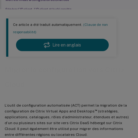
Générer l’ID client, l’ID client et la clé secrète
Mettre à jour le fichier de sécurité pour les connexions d’hôte
Ce article a été traduit automatiquement.
(Clause de non
Exporter votre configuration locale Citrix Virtual Apps and Desktops
responsabilité)
Configuration automatisée : Opérations d’importation et activation de site
Lire en anglais
Comprendre la migration des catalogues provisionnés par Machine Creation Services
Mettre à jour les balises MCS pour détecter les ressources orphelines après la migration
Migrer la configuration vers Citrix
™
Cloud
L’outil de configuration automatisée (ACT) permet la migration de la
™
configuration de Citrix Virtual Apps and Desktops
(stratégies,
applications, catalogues, rôles d’administrateur, étendues et autres)
d’un ou plusieurs sites sur site vers Citrix DaaS hébergé sur Citrix
Cloud. Il peut également être utilisé pour migrer des informations
entre différentes régions ou locataires Cloud.