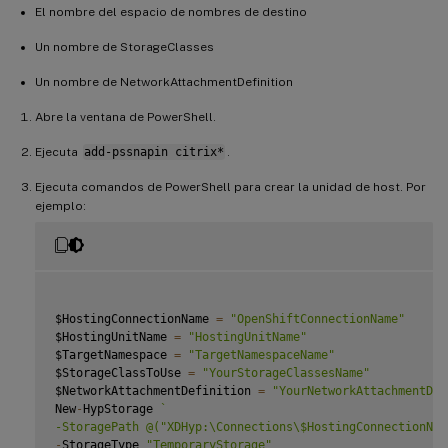
El nombre del espacio de nombres de destino
Un nombre de StorageClasses
Un nombre de NetworkAttachmentDefinition
Abre la ventana de PowerShell.
Ejecuta
add-pssnapin citrix*
.
Ejecuta comandos de PowerShell para crear la unidad de host. Por
ejemplo:
$HostingConnectionName 
=
"OpenShiftConnectionName"
$HostingUnitName 
=
"HostingUnitName"
$TargetNamespace 
=
"TargetNamespaceName"
$StorageClassToUse 
=
"YourStorageClassesName"
$NetworkAttachmentDefinition 
=
"YourNetworkAttachmentDef
New
-
HypStorage 
`
-StoragePath @("XDHyp:\Connections\$HostingConnectionNam
-
StorageType 
"TemporaryStorage"