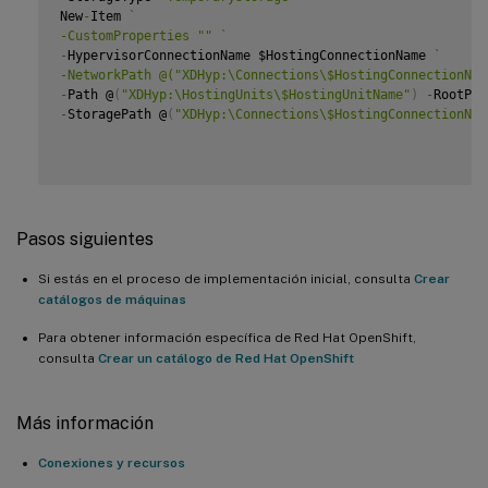
New
-
Item 
`
-CustomProperties "" 
`
-
HypervisorConnectionName $HostingConnectionName 
`
-NetworkPath @("XDHyp:\Connections\$HostingConnectionNam
-
Path @
(
"XDHyp:\HostingUnits\$HostingUnitName"
)
-
RootPat
-
StoragePath @
(
"XDHyp:\Connections\$HostingConnectionNam
Pasos siguientes
Si estás en el proceso de implementación inicial, consulta
Crear
catálogos de máquinas
Para obtener información específica de Red Hat OpenShift,
consulta
Crear un catálogo de Red Hat OpenShift
Más información
Conexiones y recursos