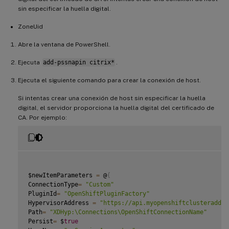
sin especificar la huella digital.
ZoneUid
Abre la ventana de PowerShell.
Ejecuta
add-pssnapin citrix*
.
Ejecuta el siguiente comando para crear la conexión de host.
Si intentas crear una conexión de host sin especificar la huella
digital, el servidor proporciona la huella digital del certificado de
CA. Por ejemplo:
$newItemParameters 
=
 @
{
ConnectionType
=
"Custom"
PluginId
=
"OpenShiftPluginFactory"
HypervisorAddress 
=
"https://api.myopenshiftclusteraddre
Path
=
"XDHyp:\Connections\OpenShiftConnectionName"
Persist
=
 $
true