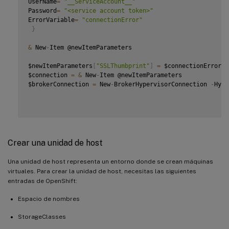
UserName
=
"__ServiceAccount__"
Password
=
"<service account token>"
ErrorVariable
=
"connectionError"
}
&
 New
-
Item @newItemParameters

$newItemParameters
[
"SSLThumbprint"
]
=
 $connectionError
[
0
$connection 
=
&
 New
-
Item @newItemParameters

$brokerConnection 
=
 New
-
BrokerHypervisorConnection 
-
HypH
Crear una unidad de host
Una unidad de host representa un entorno donde se crean máquinas
virtuales. Para crear la unidad de host, necesitas las siguientes
entradas de OpenShift:
Espacio de nombres
StorageClasses