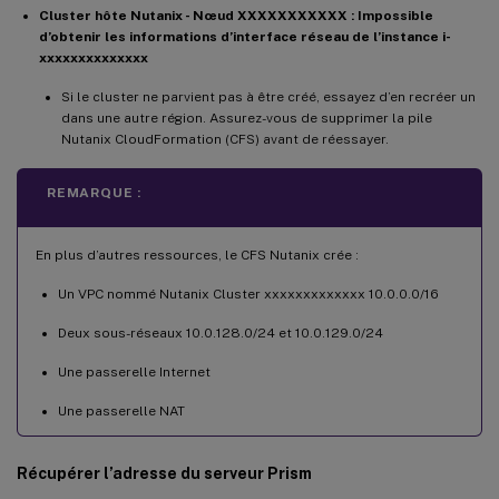
Microsoft.Nutanix/Nodes/read 

Cluster hôte Nutanix - Nœud XXXXXXXXXXX : Impossible
d’obtenir les informations d’interface réseau de l’instance i-
Microsoft.Nutanix/Nodes/write

xxxxxxxxxxxxxx
Microsoft.Nutanix/Nodes/delete 

Microsoft.Nutanix/register/action

Si le cluster ne parvient pas à être créé, essayez d’en recréer un
Microsoft.Network/virtualHubs/*

dans une autre région. Assurez-vous de supprimer la pile
Nutanix CloudFormation (CFS) avant de réessayer.
Microsoft.Network/routeTables/read 

Microsoft.Network/routeTables/write 

REMARQUE :
Microsoft.Network/routeTables/delete 

Microsoft.Network/routeTables/join/action

Microsoft.Network/routeTables/routes/read
En plus d’autres ressources, le CFS Nutanix crée :
    -  Microsoft.CostManagement/views/rea
Un VPC nommé Nutanix Cluster xxxxxxxxxxxxx 10.0.0.0/16
    -  Microsoft.CostManagement/externalB
Microsoft.CostManagement/externalBillingA
Deux sous-réseaux 10.0.128.0/24 et 10.0.129.0/24
Microsoft.Network/virtualWans/write 

Une passerelle Internet
Microsoft.Network/virtualWans/read 

Une passerelle NAT
Microsoft.Network/virtualWans/delete Micr
-  Microsoft.Network/privateEndpoints/wri
-  Microsoft.Network/privateEndpoints/pri
Récupérer l’adresse du serveur Prism
-  Microsoft.Storage/storageAccounts/blob