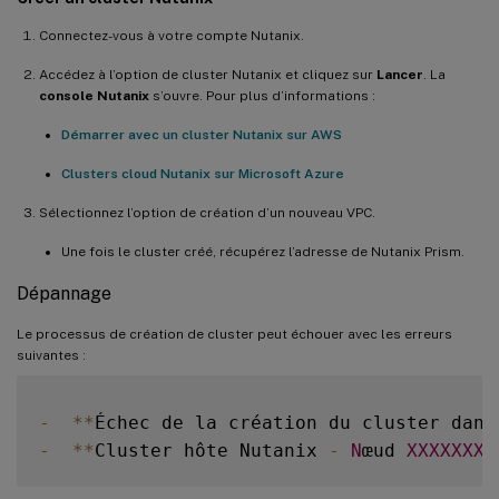
Microsoft.Network/virtualNetworks/* 

Microsoft.Network/locations/usages/read 

Connectez-vous à votre compte Nutanix.
Microsoft.Storage/register/action 

Accédez à l’option de cluster Nutanix et cliquez sur
Lancer
. La
Microsoft.Storage/checknameavailability/r
console Nutanix
s’ouvre. Pour plus d’informations :
Microsoft.Storage/storageAccounts/write 

Démarrer avec un cluster Nutanix sur AWS
Microsoft.Storage/storageAccounts/read 

Microsoft.Storage/storageAccounts/delete 
Clusters cloud Nutanix sur Microsoft Azure
Microsoft.Storage/storageAccounts/blobSer
Sélectionnez l’option de création d’un nouveau VPC.
Microsoft.ResourceHealth/AvailabilityStatu
Microsoft.ManagedIdentity/userAssignedIde
Une fois le cluster créé, récupérez l’adresse de Nutanix Prism.
Microsoft.Resources/subscriptions/resourc
Dépannage
Microsoft.Resources/tags/write 

Microsoft.Resources/tags/delete 

Le processus de création de cluster peut échouer avec les erreurs
Microsoft.Resources/providers/read 

suivantes :
Microsoft.Compute/sshPublicKeys/read 

Microsoft.Compute/sshPublicKeys/write 

-
**
Échec de la création du cluster dans
Microsoft.Compute/sshPublicKeys/delete Mi
-
**
Cluster hôte Nutanix 
-
N
œud 
XXXXXXXX
Microsoft.Nutanix/Interfaces/write 

Microsoft.Nutanix/Interfaces/delete 
