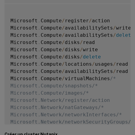
Microsoft
.
Compute
/
register
/
action

Microsoft
.
Compute
/
availabilitySets
/
write

Microsoft
.
Compute
/
availabilitySets
/
delete
Microsoft
.
Compute
/
disks
/
read 

Microsoft
.
Compute
/
disks
/
write

Microsoft
.
Compute
/
disks
/
delete
Microsoft
.
Compute
/
locations
/
usages
/
read

Microsoft
.
Compute
/
availabilitySets
/
read 

Microsoft
.
Compute
/
virtualMachines
/* 

Microsoft.Compute/snapshots/* 

Microsoft.Compute/images/*

Microsoft.Network/register/action 

Microsoft.Network/natGateways/* 

Microsoft.Network/networkInterfaces/* 

Microsoft.Network/networkSecurityGroups/* 
Microsoft.Network/publicIPAddresses/* 

Créer un cluster Nutanix