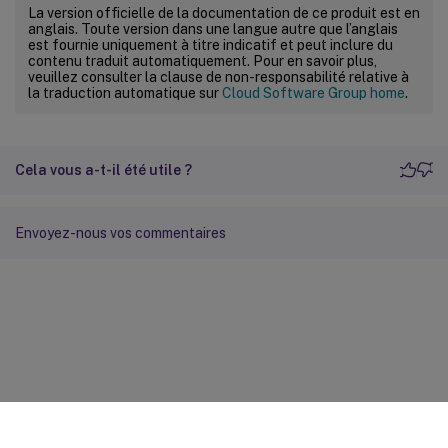
La version officielle de la documentation de ce produit est en
anglais. Toute version dans une langue autre que l’anglais
est fournie uniquement à titre indicatif et peut inclure du
contenu traduit automatiquement. Pour en savoir plus,
veuillez consulter la clause de non-responsabilité relative à
la traduction automatique sur
Cloud Software Group home
.
Cela vous a-t-il été utile ?
Envoyez-nous vos commentaires