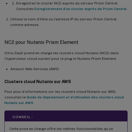
Enregistrez le cluster NC2 auprès du serveur Prism Central.
Microsoft.Storage/storageAccounts/blobSer
Consultez
Enregistrement d’un cluster auprès de Prism Central
.
Microsoft.Storage/storageAccounts/blobSer
Utilisez le nom d’hôte ou l’adresse IP du serveur Prism Central
Microsoft.Storage/storageAccounts/blobSer
comme adresse.
NC2 pour Nutanix Prism Element
Citrix DaaS prend en charge les clusters cloud Nutanix (NC2) dans
l’hyperviseur cloud suivant pour le plug-in Nutanix Prism Element.
Amazon Web Services (AWS)
Clusters cloud Nutanix sur AWS
Pour plus d’informations sur les clusters cloud Nutanix sur AWS,
consultez le
Guide de déploiement et d’utilisation des clusters cloud
Nutanix sur AWS
.
CONSEIL :
Cette prise en charge offre les mêmes fonctionnalités qu’un