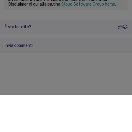
Disclaimer di cui alla pagina
Cloud Software Group home
.
È stato utile?
Invia commenti